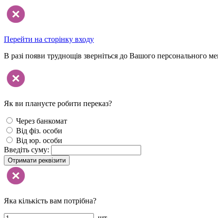
Перейти на сторінку входу
В разі появи труднощів зверніться до Вашого персонального м
Як ви плануєте робити переказ?
Через банкомат
Від фіз. особи
Від юр. особи
Введіть суму:
Отримати реквізити
Яка кількість вам потрібна?
шт.