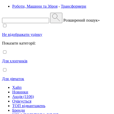
Роботи, Машини та Зброя
-
Трансформери
Розширений пошук»
Не відображати уцінку
Показати категорії:
Для хлопчиків
Для дівчаток
Хайп
Новинки
Акція (1106)
Очікується
ТОП відвантажень
Бренди