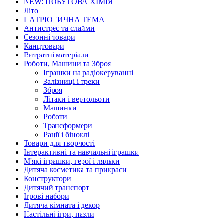
NEW: ПОБУТОВА ХІМІЯ
Літо
ПАТРІОТИЧНА ТЕМА
Антистрес та слайми
Сезонні товари
Канцтовари
Витратні матеріали
Роботи, Машини та Зброя
Іграшки на радіокеруванні
Залізниці і треки
Зброя
Літаки і вертольоти
Машинки
Роботи
Трансформери
Рації і біноклі
Товари для творчості
Інтерактивні та навчальні іграшки
М'які іграшки, герої і ляльки
Дитяча косметика та прикраси
Конструктори
Дитячий транспорт
Ігрові набори
Дитяча кімната і декор
Настільні ігри, пазли