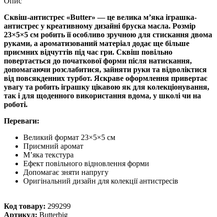
Опис
Сквіш-антистрес «Butter» — це велика м’яка іграшка-
антистрес у креативному дизайні бруска масла. Розмір
23×5×5 см робить її особливо зручною для стискання двома
руками, а ароматизований матеріал додає ще більше
приємних відчуттів під час гри. Сквіш повільно
повертається до початкової форми після натискання,
допомагаючи розслабитися, зайняти руки та відволіктися
від повсякденних турбот. Яскраве оформлення привертає
увагу та робить іграшку цікавою як для колекціонування,
так і для щоденного використання вдома, у школі чи на
роботі.
Переваги:
Великий формат 23×5×5 см
Приємний аромат
М’яка текстура
Ефект повільного відновлення форми
Допомагає зняти напругу
Оригінальний дизайн для колекції антистресів
Код товару:
299299
Артикул:
Butterbig