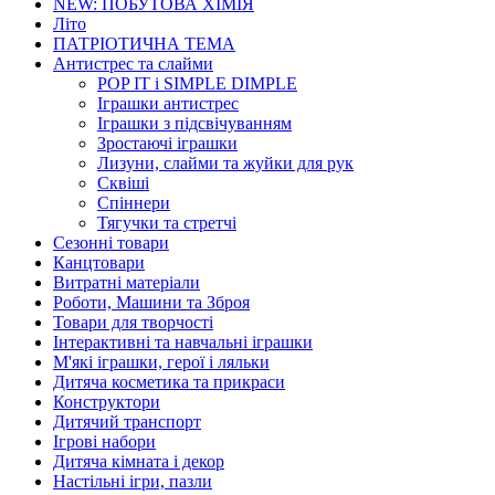
NEW: ПОБУТОВА ХІМІЯ
Літо
ПАТРІОТИЧНА ТЕМА
Антистрес та слайми
POP IT і SIMPLE DIMPLE
Іграшки антистрес
Іграшки з підсвічуванням
Зростаючі іграшки
Лизуни, слайми та жуйки для рук
Сквіші
Спіннери
Тягучки та стретчі
Сезонні товари
Канцтовари
Витратні матеріали
Роботи, Машини та Зброя
Товари для творчості
Інтерактивні та навчальні іграшки
М'які іграшки, герої і ляльки
Дитяча косметика та прикраси
Конструктори
Дитячий транспорт
Ігрові набори
Дитяча кімната і декор
Настільні ігри, пазли