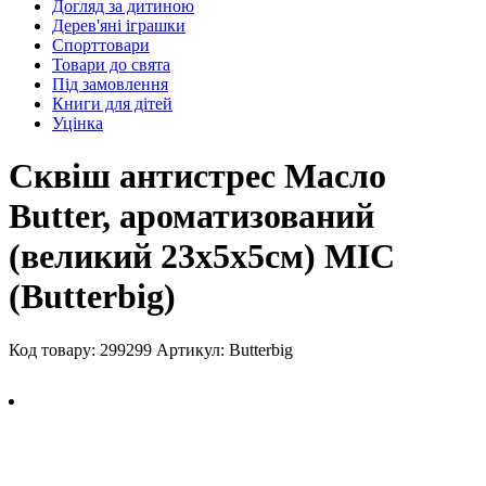
Догляд за дитиною
Дерев'яні іграшки
Спорттовари
Товари до свята
Під замовлення
Книги для дітей
Уцінка
Сквіш антистрес Масло
Butter, ароматизований
(великий 23х5х5см) MIC
(Butterbig)
Код товару: 299299
Артикул: Butterbig