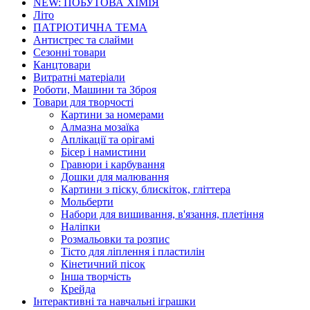
NEW: ПОБУТОВА ХІМІЯ
Літо
ПАТРІОТИЧНА ТЕМА
Антистрес та слайми
Сезонні товари
Канцтовари
Витратні матеріали
Роботи, Машини та Зброя
Товари для творчості
Картини за номерами
Алмазна мозаїка
Аплікації та орігамі
Бісер і намистини
Гравюри і карбування
Дошки для малювання
Картини з піску, блискіток, гліттера
Мольберти
Набори для вишивання, в'язання, плетіння
Наліпки
Розмальовки та розпис
Тісто для ліплення і пластилін
Кінетичний пісок
Інша творчість
Крейда
Інтерактивні та навчальні іграшки