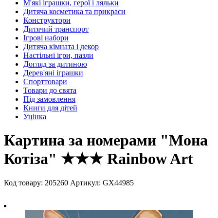
М'які іграшки, герої і ляльки
Дитяча косметика та прикраси
Конструктори
Дитячий транспорт
Ігрові набори
Дитяча кімната і декор
Настільні ігри, пазли
Догляд за дитиною
Дерев'яні іграшки
Спорттовари
Товари до свята
Під замовлення
Книги для дітей
Уцінка
Картина за номерами "Мона
Котіза" ★★★ Rainbow Art
Код товару: 205260
Артикул: GX44985