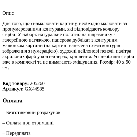
Опис
Для того, щоб намалювати картину, необхідно малювати за
пронумерованими контурами, які відповідають кольору
фарби. У наборі: натуральне полотно на підрамнику з
галерейною натяжкою, паперова дублікат з контурним
малюнком картини (на картині нанесена схема контурів
зображення з нумерацією), художні нейлонові пензлі, палітра
акрилових фарб у контейнерах, кріплення. Усі необхідні фарби
вже в комплекті та не вимагають змішування. Розмір: 40 х 50
см,
Код товару:
205260
Артикул:
GX44985
Оплата
– Безготівковий розрахунок
– Оплата при отриманні
– Передплата