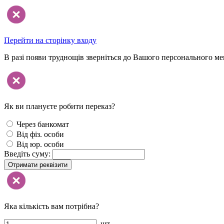
Перейти на сторінку входу
В разі появи труднощів зверніться до Вашого персонального м
Як ви плануєте робити переказ?
Через банкомат
Від фіз. особи
Від юр. особи
Введіть суму:
Отримати реквізити
Яка кількість вам потрібна?
шт.