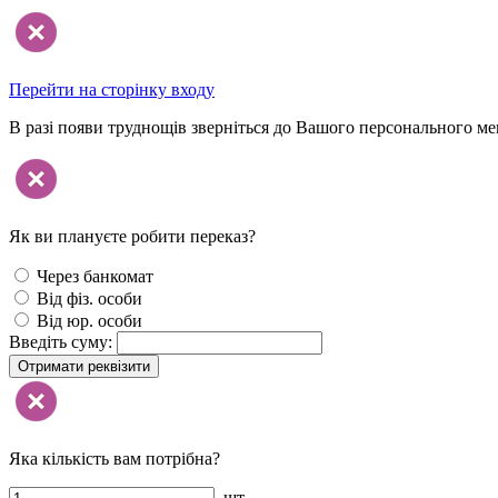
Перейти на сторінку входу
В разі появи труднощів зверніться до Вашого персонального м
Як ви плануєте робити переказ?
Через банкомат
Від фіз. особи
Від юр. особи
Введіть суму:
Отримати реквізити
Яка кількість вам потрібна?
шт.