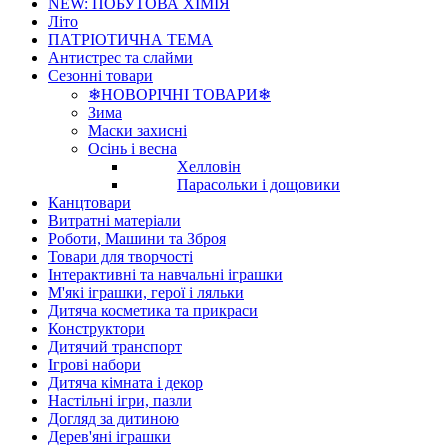
NEW: ПОБУТОВА ХІМІЯ
Літо
ПАТРІОТИЧНА ТЕМА
Антистрес та слайми
Сезонні товари
❄НОВОРІЧНІ ТОВАРИ❄
Зима
Маски захисні
Осінь і весна
Хелловін
Парасольки і дощовики
Канцтовари
Витратні матеріали
Роботи, Машини та Зброя
Товари для творчості
Інтерактивні та навчальні іграшки
М'які іграшки, герої і ляльки
Дитяча косметика та прикраси
Конструктори
Дитячий транспорт
Ігрові набори
Дитяча кімната і декор
Настільні ігри, пазли
Догляд за дитиною
Дерев'яні іграшки