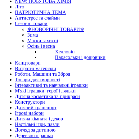
NEW: ПОБУТОВА ХІМІЯ
Літо
ПАТРІОТИЧНА ТЕМА
Антистрес та слайми
Сезонні товари
❄НОВОРІЧНІ ТОВАРИ❄
Зима
Маски захисні
Осінь і весна
Хелловін
Парасольки і дощовики
Канцтовари
Витратні матеріали
Роботи, Машини та Зброя
Товари для творчості
Інтерактивні та навчальні іграшки
М'які іграшки, герої і ляльки
Дитяча косметика та прикраси
Конструктори
Дитячий транспорт
Ігрові набори
Дитяча кімната і декор
Настільні ігри, пазли
Догляд за дитиною
Дерев'яні іграшки