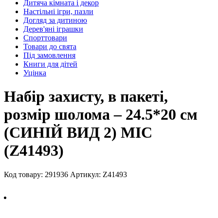
Дитяча кімната і декор
Настільні ігри, пазли
Догляд за дитиною
Дерев'яні іграшки
Спорттовари
Товари до свята
Під замовлення
Книги для дітей
Уцінка
Набiр захисту, в пакеті,
розмір шолома – 24.5*20 см
(СИНІЙ ВИД 2) МІС
(Z41493)
Код товару: 291936
Артикул: Z41493