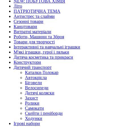
NEW: ПОБУТОВА ХІМІЯ
Літо
ПАТРІОТИЧНА ТЕМА
Антистрес та слайми
Сезонні товари
Канцтовари
Витратні матеріали
Роботи, Машини та Зброя
Товари для творчості
Інтерактивні та навчальні іграшки
М'які іграшки, герої і ляльки
Дитяча косметика та прикраси
Конструктори
Дитячий транспорт
Каталки-Толокар
Автокрісла
Біговели
Велосипеди
Дитячі коляски
Захист
Ролики
Самокати
Скейти і пеніборди
Ходунки
Ігрові набори