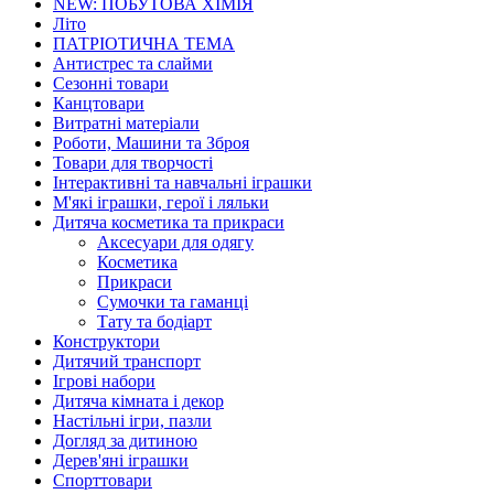
NEW: ПОБУТОВА ХІМІЯ
Літо
ПАТРІОТИЧНА ТЕМА
Антистрес та слайми
Сезонні товари
Канцтовари
Витратні матеріали
Роботи, Машини та Зброя
Товари для творчості
Інтерактивні та навчальні іграшки
М'які іграшки, герої і ляльки
Дитяча косметика та прикраси
Аксесуари для одягу
Косметика
Прикраси
Сумочки та гаманці
Тату та бодіарт
Конструктори
Дитячий транспорт
Ігрові набори
Дитяча кімната і декор
Настільні ігри, пазли
Догляд за дитиною
Дерев'яні іграшки
Спорттовари