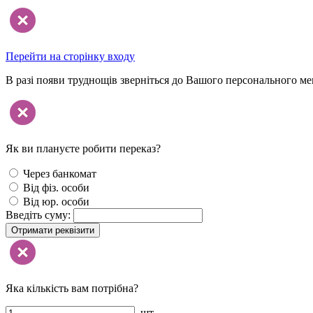
Перейти на сторінку входу
В разі появи труднощів зверніться до Вашого персонального м
Як ви плануєте робити переказ?
Через банкомат
Від фіз. особи
Від юр. особи
Введіть суму:
Отримати реквізити
Яка кількість вам потрібна?
шт.