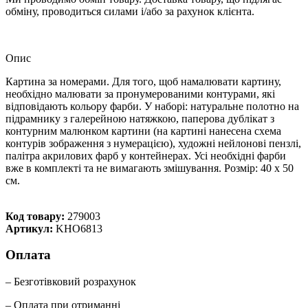
обміну, проводиться силами і/або за рахунок клієнта.
Опис
Картина за номерами. Для того, щоб намалювати картину,
необхідно малювати за пронумерованими контурами, які
відповідають кольору фарби. У наборі: натуральне полотно на
підрамнику з галерейною натяжкою, паперова дублікат з
контурним малюнком картини (на картині нанесена схема
контурів зображення з нумерацією), художні нейлонові пензлі,
палітра акрилових фарб у контейнерах. Усі необхідні фарби
вже в комплекті та не вимагають змішування. Розмір: 40 х 50
см.
Код товару:
279003
Артикул:
KHO6813
Оплата
– Безготівковий розрахунок
– Оплата при отриманні