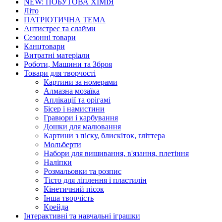
NEW: ПОБУТОВА ХІМІЯ
Літо
ПАТРІОТИЧНА ТЕМА
Антистрес та слайми
Сезонні товари
Канцтовари
Витратні матеріали
Роботи, Машини та Зброя
Товари для творчості
Картини за номерами
Алмазна мозаїка
Аплікації та орігамі
Бісер і намистини
Гравюри і карбування
Дошки для малювання
Картини з піску, блискіток, гліттера
Мольберти
Набори для вишивання, в'язання, плетіння
Наліпки
Розмальовки та розпис
Тісто для ліплення і пластилін
Кінетичний пісок
Інша творчість
Крейда
Інтерактивні та навчальні іграшки