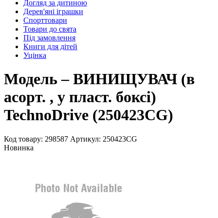
Догляд за дитиною
Дерев'яні іграшки
Спорттовари
Товари до свята
Під замовлення
Книги для дітей
Уцінка
Модель – ВИНИЩУВАЧ (в
асорт. , у пласт. боксі)
TechnoDrive (250423CG)
Код товару: 298587
Артикул: 250423CG
Новинка