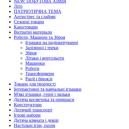
NEW: ПОБУТОВА ХІМІЯ
Літо
ПАТРІОТИЧНА ТЕМА
Антистрес та слайми
Сезонні товари
Канцтовари
Витратні матеріали
Роботи, Машини та Зброя
Іграшки на радіокеруванні
Залізниці і треки
Зброя
Літаки і вертольоти
Машинки
Роботи
Трансформери
Рації і біноклі
Товари для творчості
Інтерактивні та навчальні іграшки
М'які іграшки, герої і ляльки
Дитяча косметика та прикраси
Конструктори
Дитячий транспорт
Ігрові набори
Дитяча кімната і декор
Настільні ігри, пазли