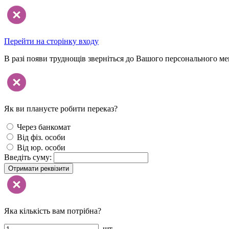
Перейти на сторінку входу
В разі появи труднощів зверніться до Вашого персонального м
Як ви плануєте робити переказ?
Через банкомат
Від фіз. особи
Від юр. особи
Введіть суму:
Отримати реквізити
Яка кількість вам потрібна?
шт.