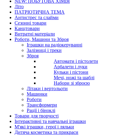
NEW: ПОБУТОВА ХІМІЯ
Літо
ПАТРІОТИЧНА ТЕМА
Антистрес та слайми
Сезонні товари
Канцтовари
Витратні матеріали
Роботи, Машини та Зброя
Іграшки на радіокеруванні
Залізниці і треки
Зброя
Автомати і пістолети
Арбалети і луки
Кульки і пістони
Мечі, ножі та шаблі
Набори зі зброєю
Літаки і вертольоти
Машинки
Роботи
Трансформери
Рації і біноклі
Товари для творчості
Інтерактивні та навчальні іграшки
М'які іграшки, герої і ляльки
Дитяча косметика та прикраси