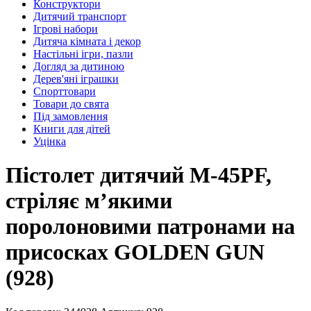
Конструктори
Дитячий транспорт
Ігрові набори
Дитяча кімната і декор
Настільні ігри, пазли
Догляд за дитиною
Дерев'яні іграшки
Спорттовари
Товари до свята
Під замовлення
Книги для дітей
Уцінка
Пістолет дитячий M-45PF,
стріляє мʼякими
поролоновими патронами на
присосках GOLDEN GUN
(928)