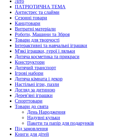
Літо
ПАТРІОТИЧНА ТЕМА
Антистрес та слайми
Сезонні товари
Канцтовари
Витратні матеріали
Роботи, Машини та Зброя
Товари для творчості
Інтерактивні та навчальні іграшки
М'які іграшки, герої і ляльки
Дитяча косметика та прикраси
Конструктори
Дитячий транспорт
Ігрові набори
Дитяча кімната і декор
Настільні ігри, пазли
Догляд за дитиною
Дерев'яні іграшки
Спорттовари
Товари до свята
День Народження
Надувні кульки
Пакети та папір для подарунків
Під замовлення
Книги для дітей