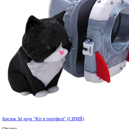
Брелок 3d друк "Кіт в портфелі" (СІРИЙ)
Оплата