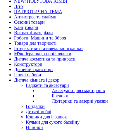
NEW: ПОБУТОВА ХІМІЯ
Літо
ПАТРІОТИЧНА ТЕМА
Антистрес та слайми
Сезонні товари
Канцтовари
Витратні матеріали
Роботи, Машини та Зброя
Товари для творчості
Інтерактивні та навчальні іграшки
М'які іграшки, герої і ляльки
Дитяча косметика та прикраси
Конструктори
Дитячий транспорт
Ігрові набори
Дитяча кімната і декор
Гаджети та аксесуари
Аксесуари для смартфонів
Брелоки
Ліхтарики та лазерні указки
Гойдалки
Дитячі меблі
Кошики для іграшок
Кульки для сухого басейну
Нічники