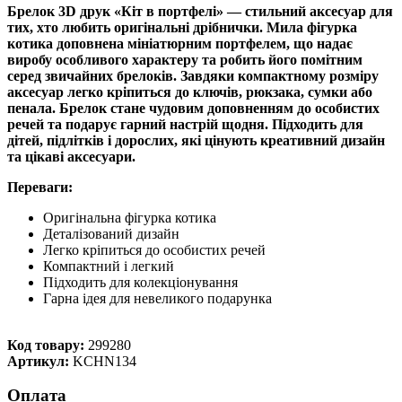
Брелок 3D друк «Кіт в портфелі» — стильний аксесуар для
тих, хто любить оригінальні дрібнички. Мила фігурка
котика доповнена мініатюрним портфелем, що надає
виробу особливого характеру та робить його помітним
серед звичайних брелоків. Завдяки компактному розміру
аксесуар легко кріпиться до ключів, рюкзака, сумки або
пенала. Брелок стане чудовим доповненням до особистих
речей та подарує гарний настрій щодня. Підходить для
дітей, підлітків і дорослих, які цінують креативний дизайн
та цікаві аксесуари.
Переваги:
Оригінальна фігурка котика
Деталізований дизайн
Легко кріпиться до особистих речей
Компактний і легкий
Підходить для колекціонування
Гарна ідея для невеликого подарунка
Код товару:
299280
Артикул:
KCHN134
Оплата