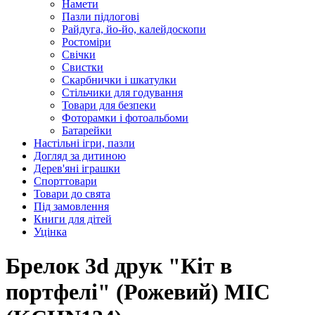
Намети
Пазли підлогові
Райдуга, йо-йо, калейдоскопи
Ростоміри
Свічки
Свистки
Скарбнички і шкатулки
Стільчики для годування
Товари для безпеки
Фоторамки і фотоальбоми
Батарейки
Настільні ігри, пазли
Догляд за дитиною
Дерев'яні іграшки
Спорттовари
Товари до свята
Під замовлення
Книги для дітей
Уцінка
Брелок 3d друк "Кіт в
портфелі" (Рожевий) MIC