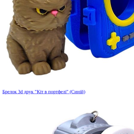
Брелок 3d друк "Кіт в портфелі" (Синій)