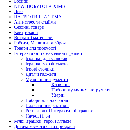
Бренди
NEW: ПОБУТОВА ХІМІЯ
Літо
ПАТРІОТИЧНА ТЕМА
Антистрес та слайми
Сезонні товари
Канцтовари
Витратні матеріали
Роботи, Машини та Зброя
Товари для творчості
Інтерактивні та навчальні іграшки
Іграшки для малюків
Іграшки українською
Ігрові столики
Дитячі гаджети
Музичні інструменти
Клавішні
Набори музичних інструментів
Ударні
Набори для навчання
Плакати інтерактивні
Розважальні інтерактивні іграшки
Наукові ігри
М'які іграшки, герої і ляльки
Дитяча косметика та прикраси