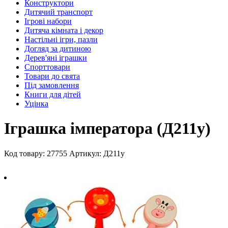
Конструктори
Дитячий транспорт
Ігрові набори
Дитяча кімната і декор
Настільні ігри, пазли
Догляд за дитиною
Дерев'яні іграшки
Спорттовари
Товари до свята
Під замовлення
Книги для дітей
Уцінка
Іграшка імператора (Д211у)
Код товару: 27755
Артикул: Д211у