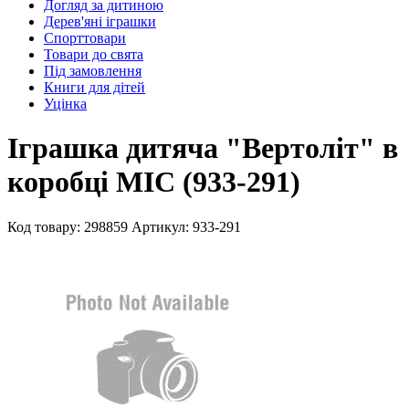
Догляд за дитиною
Дерев'яні іграшки
Спорттовари
Товари до свята
Під замовлення
Книги для дітей
Уцінка
Іграшка дитяча "Вертоліт" в
коробці MIC (933-291)
Код товару: 298859
Артикул: 933-291