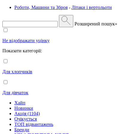
Роботи, Машини та Зброя
-
Літаки і вертольоти
Розширений пошук»
Не відображати уцінку
Показати категорії:
Для хлопчиків
Для дівчаток
Хайп
Новинки
Акція (1104)
Очікується
ТОП відвантажень
Бренди