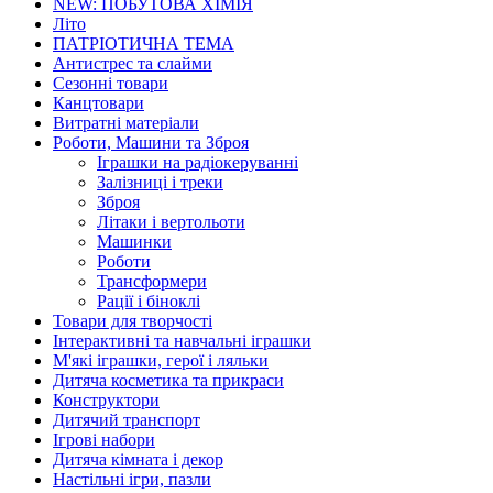
NEW: ПОБУТОВА ХІМІЯ
Літо
ПАТРІОТИЧНА ТЕМА
Антистрес та слайми
Сезонні товари
Канцтовари
Витратні матеріали
Роботи, Машини та Зброя
Іграшки на радіокеруванні
Залізниці і треки
Зброя
Літаки і вертольоти
Машинки
Роботи
Трансформери
Рації і біноклі
Товари для творчості
Інтерактивні та навчальні іграшки
М'які іграшки, герої і ляльки
Дитяча косметика та прикраси
Конструктори
Дитячий транспорт
Ігрові набори
Дитяча кімната і декор
Настільні ігри, пазли