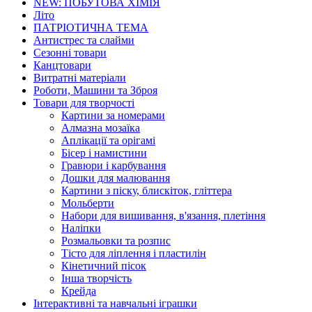
NEW: ПОБУТОВА ХІМІЯ
Літо
ПАТРІОТИЧНА ТЕМА
Антистрес та слайми
Сезонні товари
Канцтовари
Витратні матеріали
Роботи, Машини та Зброя
Товари для творчості
Картини за номерами
Алмазна мозаїка
Аплікації та орігамі
Бісер і намистини
Гравюри і карбування
Дошки для малювання
Картини з піску, блискіток, гліттера
Мольберти
Набори для вишивання, в'язання, плетіння
Наліпки
Розмальовки та розпис
Тісто для ліплення і пластилін
Кінетичний пісок
Інша творчість
Крейда
Інтерактивні та навчальні іграшки