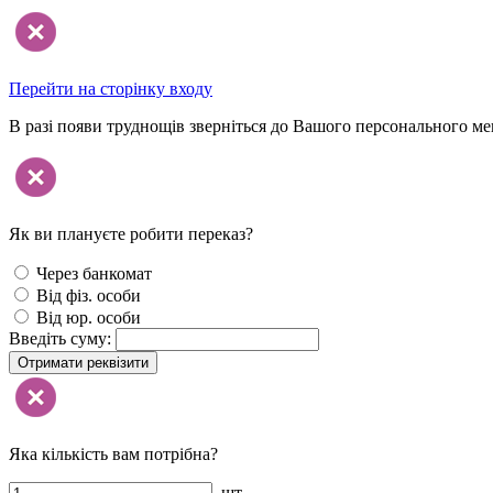
Перейти на сторінку входу
В разі появи труднощів зверніться до Вашого персонального м
Як ви плануєте робити переказ?
Через банкомат
Від фіз. особи
Від юр. особи
Введіть суму:
Отримати реквізити
Яка кількість вам потрібна?
шт.