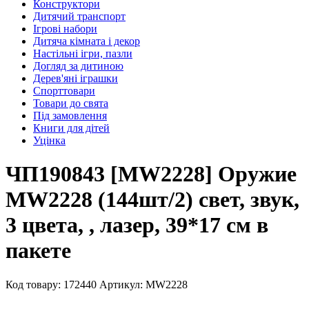
Конструктори
Дитячий транспорт
Ігрові набори
Дитяча кімната і декор
Настільні ігри, пазли
Догляд за дитиною
Дерев'яні іграшки
Спорттовари
Товари до свята
Під замовлення
Книги для дітей
Уцінка
ЧП190843 [MW2228] Оружие
MW2228 (144шт/2) свет, звук,
3 цвета, , лазер, 39*17 см в
пакете
Код товару: 172440
Артикул: MW2228