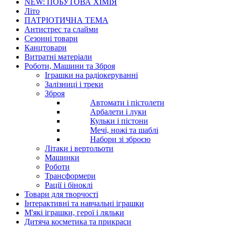
NEW: ПОБУТОВА ХІМІЯ
Літо
ПАТРІОТИЧНА ТЕМА
Антистрес та слайми
Сезонні товари
Канцтовари
Витратні матеріали
Роботи, Машини та Зброя
Іграшки на радіокеруванні
Залізниці і треки
Зброя
Автомати і пістолети
Арбалети і луки
Кульки і пістони
Мечі, ножі та шаблі
Набори зі зброєю
Літаки і вертольоти
Машинки
Роботи
Трансформери
Рації і біноклі
Товари для творчості
Інтерактивні та навчальні іграшки
М'які іграшки, герої і ляльки
Дитяча косметика та прикраси