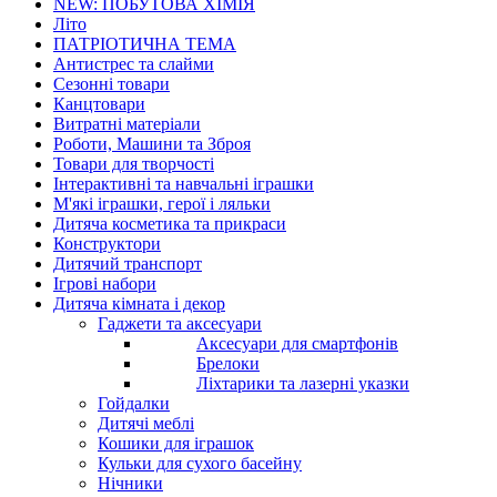
NEW: ПОБУТОВА ХІМІЯ
Літо
ПАТРІОТИЧНА ТЕМА
Антистрес та слайми
Сезонні товари
Канцтовари
Витратні матеріали
Роботи, Машини та Зброя
Товари для творчості
Інтерактивні та навчальні іграшки
М'які іграшки, герої і ляльки
Дитяча косметика та прикраси
Конструктори
Дитячий транспорт
Ігрові набори
Дитяча кімната і декор
Гаджети та аксесуари
Аксесуари для смартфонів
Брелоки
Ліхтарики та лазерні указки
Гойдалки
Дитячі меблі
Кошики для іграшок
Кульки для сухого басейну
Нічники