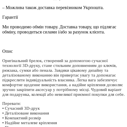
– Можлива також доставка перевізником Укрпошта.
Гарантії
Ми проводимо обмін товару. Доставка товару, що підлягає
обміну, проводиться силами і/або за рахунок клієнта.
Опис
Оригінальний брелок, створений за допомогою сучасної
технології 3D-друку, стане стильним доповненням до ключів,
рюкзака, сумки або пенала. Завдяки цікавому дизайну та
деталізованому виконанню він привертає увагу та допомагає
підкреслити індивідуальність власника. Легка вага забезпечує
комфортне щоденне використання, а надійне кріплення дозволяє
зручно закріпити аксесуар у потрібному місці. Чудовий варіант
для подарунка, колекції або невеликої приємної покупки для себе.
Переваги:
• Сучасний 3D-друк
• Деталізоване виконання
• Компактний розмір
• Надійне металеве кріплення