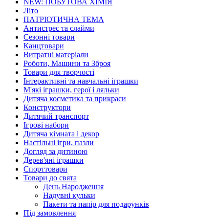
NEW: ПОБУТОВА ХІМІЯ
Літо
ПАТРІОТИЧНА ТЕМА
Антистрес та слайми
Сезонні товари
Канцтовари
Витратні матеріали
Роботи, Машини та Зброя
Товари для творчості
Інтерактивні та навчальні іграшки
М'які іграшки, герої і ляльки
Дитяча косметика та прикраси
Конструктори
Дитячий транспорт
Ігрові набори
Дитяча кімната і декор
Настільні ігри, пазли
Догляд за дитиною
Дерев'яні іграшки
Спорттовари
Товари до свята
День Народження
Надувні кульки
Пакети та папір для подарунків
Під замовлення