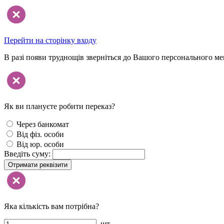
Перейти на сторінку входу
В разі появи труднощів зверніться до Вашого персонального м
Як ви плануєте робити переказ?
Через банкомат
Від фіз. особи
Від юр. особи
Введіть суму:
Отримати реквізити
Яка кількість вам потрібна?
шт.