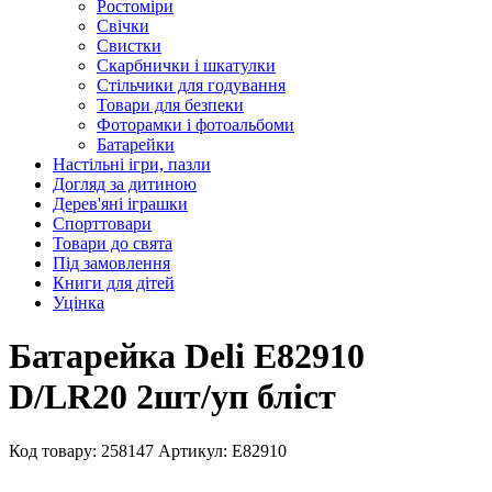
Ростоміри
Свічки
Свистки
Скарбнички і шкатулки
Стільчики для годування
Товари для безпеки
Фоторамки і фотоальбоми
Батарейки
Настільні ігри, пазли
Догляд за дитиною
Дерев'яні іграшки
Спорттовари
Товари до свята
Під замовлення
Книги для дітей
Уцінка
Батарейка Deli E82910
D/LR20 2шт/уп блiст
Код товару: 258147
Артикул: E82910