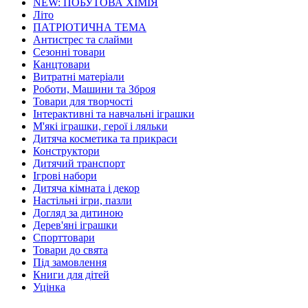
NEW: ПОБУТОВА ХІМІЯ
Літо
ПАТРІОТИЧНА ТЕМА
Антистрес та слайми
Сезонні товари
Канцтовари
Витратні матеріали
Роботи, Машини та Зброя
Товари для творчості
Інтерактивні та навчальні іграшки
М'які іграшки, герої і ляльки
Дитяча косметика та прикраси
Конструктори
Дитячий транспорт
Ігрові набори
Дитяча кімната і декор
Настільні ігри, пазли
Догляд за дитиною
Дерев'яні іграшки
Спорттовари
Товари до свята
Під замовлення
Книги для дітей
Уцінка