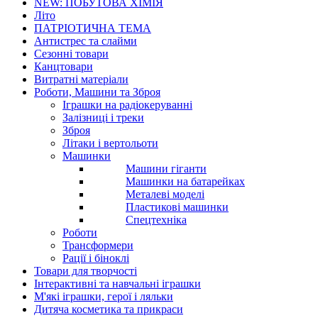
NEW: ПОБУТОВА ХІМІЯ
Літо
ПАТРІОТИЧНА ТЕМА
Антистрес та слайми
Сезонні товари
Канцтовари
Витратні матеріали
Роботи, Машини та Зброя
Іграшки на радіокеруванні
Залізниці і треки
Зброя
Літаки і вертольоти
Машинки
Машини гіганти
Машинки на батарейках
Металеві моделі
Пластикові машинки
Спецтехніка
Роботи
Трансформери
Рації і біноклі
Товари для творчості
Інтерактивні та навчальні іграшки
М'які іграшки, герої і ляльки
Дитяча косметика та прикраси