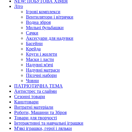
NEW: ПОБУТОВА ХІМІЯ
Літо
Ігрові комплекси
Вентилятори і вітрячки
Водна зброя
Мильні бульбашки
Сачки
Аксесуари для надувки
Басейни
Крейда
Круги і жилети
Маски і ласти
Надувні м'ячі
Надувні матраси
Пісочні набори
Човни
ПАТРІОТИЧНА ТЕМА
Антистрес та слайми
Сезонні товари
Канцтовари
Витратні матеріали
Роботи, Машини та Зброя
Товари для творчості
Інтерактивні та навчальні іграшки
М'які іграшки, герої і ляльки