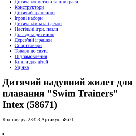
Дитяча косметика та прикраси
Конструктори
Дитячий транспорт
Ігрові набори
Дитяча кімната і декор
Настільні ігри, пазли
Догляд за дитиною
Дерев'яні іграшки
Спорттовари
Товари до свята
Під замовлення
Книги для дітей
Уцінка
Дитячий надувний жилет для
плавання "Swim Trainers"
Intex (58671)
Код товару: 23353
Артикул: 58671