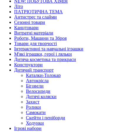
NEW: ПОБУТОВА ХІМІЯ
Літо
ПАТРІОТИЧНА ТЕМА
Антистрес та слайми
Сезонні товари
Канцтовари
Витратні матеріали
Роботи, Машини та Зброя
Товари для творчості
Інтерактивні та навчальні іграшки
М'які іграшки, герої і ляльки
Дитяча косметика та прикраси
Конструктори
Дитячий транспорт
Каталки-Толокар
Автокрісла
Біговели
Велосипеди
Дитячі коляски
Захист
Ролики
Самокати
Скейти і пеніборди
Ходунки
Ігрові набори