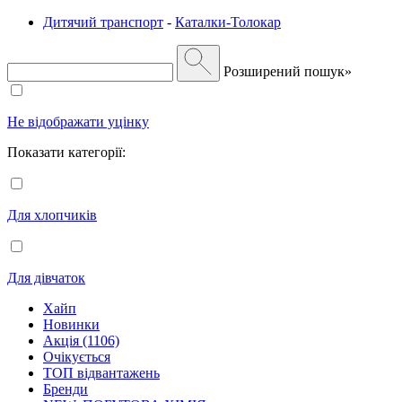
Дитячий транспорт
-
Каталки-Толокар
Розширений пошук»
Не відображати уцінку
Показати категорії:
Для хлопчиків
Для дівчаток
Хайп
Новинки
Акція (1106)
Очікується
ТОП відвантажень
Бренди