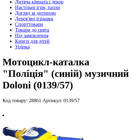
Дитяча кімната і декор
Настільні ігри, пазли
Догляд за дитиною
Дерев'яні іграшки
Спорттовари
Товари до свята
Під замовлення
Книги для дітей
Уцінка
Мотоцикл-каталка
"Поліція" (синій) музичний
Doloni (0139/57)
Код товару: 28861
Артикул: 0139/57