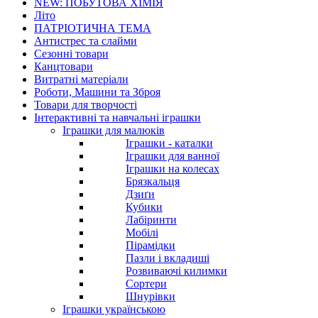
NEW: ПОБУТОВА ХІМІЯ
Літо
ПАТРІОТИЧНА ТЕМА
Антистрес та слайми
Сезонні товари
Канцтовари
Витратні матеріали
Роботи, Машини та Зброя
Товари для творчості
Інтерактивні та навчальні іграшки
Іграшки для малюків
Іграшки - каталки
Іграшки для ванної
Іграшки на колесах
Брязкальця
Дзиґи
Кубики
Лабіринти
Мобілі
Пірамідки
Пазли і вкладиші
Розвиваючі килимки
Сортери
Шнурівки
Іграшки українською