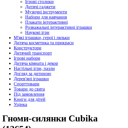
Ігрові столики
Дитячі гаджети
Музичні інструменти
Набори для навчання
Плакати інтерактивні
Розважальні інтерактивні іграшки
Наукові ігри
М'які іграшки, герої і ляльки
Дитяча косметика та прикраси
Конструктори
Дитячий транспорт
Ігрові набори
Дитяча кімната і декор
Настільні ігри, пазли
Догляд за дитиною
Дерев'яні іграшки
Спорттовари
Товари до свята
Під замовлення
Книги для дітей
Уцінка
Гноми-силянки Cubika