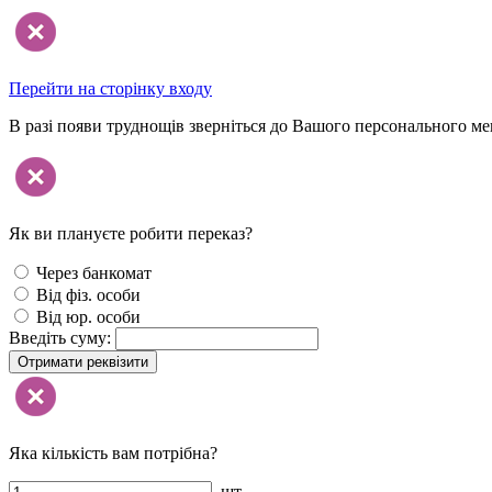
Перейти на сторінку входу
В разі появи труднощів зверніться до Вашого персонального м
Як ви плануєте робити переказ?
Через банкомат
Від фіз. особи
Від юр. особи
Введіть суму:
Отримати реквізити
Яка кількість вам потрібна?
шт.