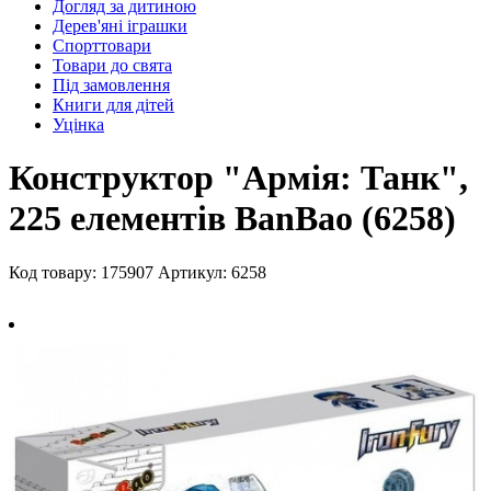
Догляд за дитиною
Дерев'яні іграшки
Спорттовари
Товари до свята
Під замовлення
Книги для дітей
Уцінка
Конструктор "Армія: Танк",
225 елементів BanBao (6258)
Код товару: 175907
Артикул: 6258