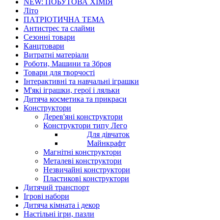
NEW: ПОБУТОВА ХІМІЯ
Літо
ПАТРІОТИЧНА ТЕМА
Антистрес та слайми
Сезонні товари
Канцтовари
Витратні матеріали
Роботи, Машини та Зброя
Товари для творчості
Інтерактивні та навчальні іграшки
М'які іграшки, герої і ляльки
Дитяча косметика та прикраси
Конструктори
Дерев'яні конструктори
Конструктори типу Лего
Для дівчаток
Майнкрафт
Магнітні конструктори
Металеві конструктори
Незвичайні конструктори
Пластикові конструктори
Дитячий транспорт
Ігрові набори
Дитяча кімната і декор
Настільні ігри, пазли