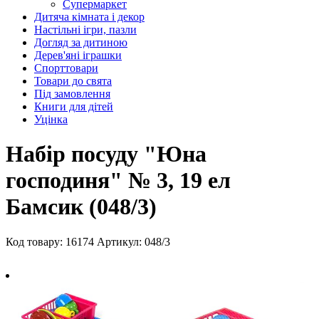
Супермаркет
Дитяча кімната і декор
Настільні ігри, пазли
Догляд за дитиною
Дерев'яні іграшки
Спорттовари
Товари до свята
Під замовлення
Книги для дітей
Уцінка
Набір посуду "Юна
господиня" № 3, 19 ел
Бамсик (048/3)
Код товару: 16174
Артикул: 048/3