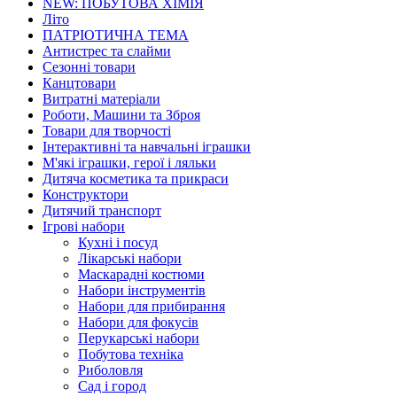
NEW: ПОБУТОВА ХІМІЯ
Літо
ПАТРІОТИЧНА ТЕМА
Антистрес та слайми
Сезонні товари
Канцтовари
Витратні матеріали
Роботи, Машини та Зброя
Товари для творчості
Інтерактивні та навчальні іграшки
М'які іграшки, герої і ляльки
Дитяча косметика та прикраси
Конструктори
Дитячий транспорт
Ігрові набори
Кухні і посуд
Лікарські набори
Маскарадні костюми
Набори інструментів
Набори для прибирання
Набори для фокусів
Перукарські набори
Побутова техніка
Риболовля
Сад і город