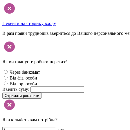
Перейти на сторінку входу
В разі появи труднощів зверніться до Вашого персонального м
Як ви плануєте робити переказ?
Через банкомат
Від фіз. особи
Від юр. особи
Введіть суму:
Отримати реквізити
Яка кількість вам потрібна?
шт.