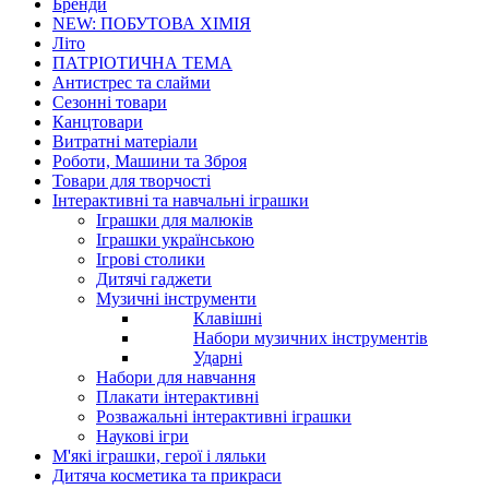
Бренди
NEW: ПОБУТОВА ХІМІЯ
Літо
ПАТРІОТИЧНА ТЕМА
Антистрес та слайми
Сезонні товари
Канцтовари
Витратні матеріали
Роботи, Машини та Зброя
Товари для творчості
Інтерактивні та навчальні іграшки
Іграшки для малюків
Іграшки українською
Ігрові столики
Дитячі гаджети
Музичні інструменти
Клавішні
Набори музичних інструментів
Ударні
Набори для навчання
Плакати інтерактивні
Розважальні інтерактивні іграшки
Наукові ігри
М'які іграшки, герої і ляльки
Дитяча косметика та прикраси