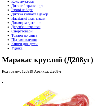
Конструктори
Дитячий транспорт
Ігрові набори
Дитяча кімната і декор
Настільні ігри, пазли
Догляд за дитиною
Дерев'яні іграшки
Спорттовари
Товари до свята
Під замовлення
Книги для дітей
Уцінка
Маракас круглий (Д208уг)
Код товару: 126919
Артикул: Д208уг