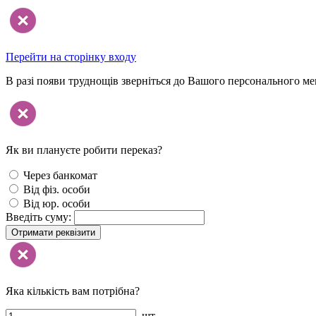
Перейти на сторінку входу
В разі появи труднощів зверніться до Вашого персонального м
Як ви плануєте робити переказ?
Через банкомат
Від фіз. особи
Від юр. особи
Введіть суму:
Отримати реквізити
Яка кількість вам потрібна?
шт.