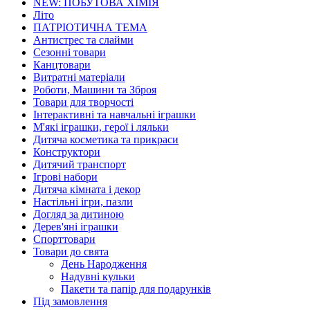
NEW: ПОБУТОВА ХІМІЯ
Літо
ПАТРІОТИЧНА ТЕМА
Антистрес та слайми
Сезонні товари
Канцтовари
Витратні матеріали
Роботи, Машини та Зброя
Товари для творчості
Інтерактивні та навчальні іграшки
М'які іграшки, герої і ляльки
Дитяча косметика та прикраси
Конструктори
Дитячий транспорт
Ігрові набори
Дитяча кімната і декор
Настільні ігри, пазли
Догляд за дитиною
Дерев'яні іграшки
Спорттовари
Товари до свята
День Народження
Надувні кульки
Пакети та папір для подарунків
Під замовлення