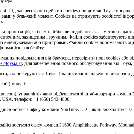
аузера.
рі. Під час реєстрації цей тип cookies повідомляє Toysi: вперше 
 вами у будь-який момент. Сookies не отримують особистої інформ
ю.
та пропозицій, які вам найбільше подобаються - з метою надання 
езпечним, захищеним і зручним. Файли cookies забезпечують під
відвідувачами або пристроями. Файли cookies допомагають оцінит
формацією з вебсайту.
ання повідомлення від браузера, перевірити нові cookies або ві
ps://toysi.ua/
. Для забезпечення повного обслуговування від Toysi
ти, які не керуються Toysi. Такі посилання наведені виключно д
собі) модулі:
gram.com), управління яких відбувається зі штаб-квартири компанії
4, USA, телефон: +1 (650) 543-4800;
здійснюється з офісу компанії YouTube, LLC, який знаходиться за
 здійснюється з офісу компанії 1600 Amphitheatre Parkway, Mounta