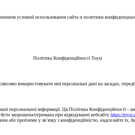
зменением условий использования сайта и политики конфиденциал
Політика Конфіденційності Toysi
зволяю використовувати мої персональні дані на засадах, перед
шої персональної інформації. Ця Політика Конфіденційності - зак
е бути запрошена/отримана при відвідуванні вебсайту
https://toysi.
я або проблеми у зв’язку з конфіденційністю, надсилайте їх, буд