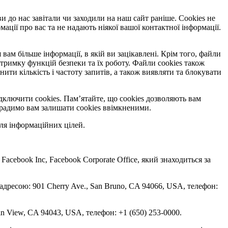
ви до нас завітали чи заходили на наш сайт раніше. Cookies не
ації про вас та не надають ніякої вашої контактної інформації.
вам більше інформації, в якій ви зацікавлені. Крім того, файли
тримку функцій безпеки та їх роботу. Файли cookies також
и кількість і частоту запитів, а також виявляти та блокувати
дключити cookies. Пам’ятайте, що cookies дозволяють вам
, радимо вам залишати cookies ввімкненими.
ля інформаційних цілей.
 Facebook Inc, Facebook Corporate Office, який знаходиться за
 адресою: 901 Cherry Ave., San Bruno, CA 94066, USA, телефон:
in View, CA 94043, USA, телефон: +1 (650) 253-0000.