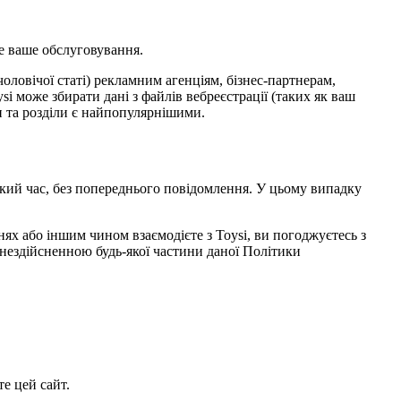
е ваше обслуговування.
чоловічої статі) рекламним агенціям, бізнес-партнерам,
i може збирати дані з файлів вебреєстрації (таких як ваш
ки та розділи є найпопулярнішими.
кий час, без попереднього повідомлення. У цьому випадку
нях або іншим чином взаємодієте з Toysi, ви погоджуєтесь з
нездійсненною будь-якої частини даної Політики
е цей сайт.