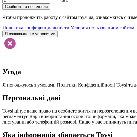
Сообщить о появлении
Чтобы продолжить работу с сайтом toysi.ua, ознакомьтесь с и
Политика конфиденциальности
Условия пользованием сайтом
Я ознакомлен с условиями
Угода
Я погоджуюсь з умовами Політики Конфіденційності Toysi та до
Персональні дані
Toysi цінує ваше право на особисте життя та нерозголошення ва
регламентує збір і використання особистої інформації, яка мож
листуванні або телефонній розмові. Якщо у вас виникнуть питанн
Яка інформація збирається Toysi