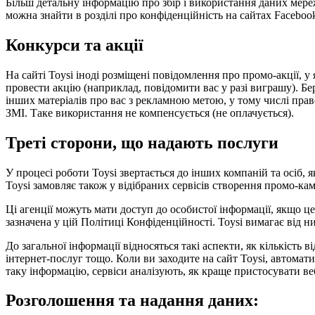
Більш детальну інформацію про збір і використання даних мере
можна знайти в розділі про конфіденційність на сайтах Facebook
Конкурси та акції
На сайті Toysi іноді розміщені повідомлення про промо-акції,
провести акцію (наприклад, повідомити вас у разі виграшу). Бер
інших матеріалів про вас з рекламною метою, у тому числі право 
ЗМІ. Таке використання не компенсується (не оплачується).
Треті сторони, що надають послуги
У процесі роботи Toysi звертається до інших компаній та осіб,
Toysi замовляє також у відібраних сервісів створення промо-кам
Ці агенції можуть мати доступ до особистої інформації, якщо ц
зазначена у цій Політиці Конфіденційності. Toysi вимагає від 
До загальної інформації відносяться такі аспекти, як кількість 
інтернет-послуг тощо. Коли ви заходите на сайт Toysi, автомат
таку інформацію, сервіси аналізують, як краще пристосувати веб
Розголошення та надання даних: