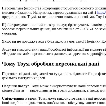
Персональна (особиста) інформація стосується окремого споживача
власного бажання. Наприклад, зареєструвавшись на сайті
https:
представником Toysi, та не виключно такими способами. Toysi не
Щоб отримувати повний спектр послуг, брати участь в акціях,
обробки персональних даних, які зазначені в ст. 8 З.У. «Про 
умовами.
Якщо ви не погоджуєтеся з будь-якою з умов даної Політики Ко
Згоду на використання вашої особистої інформації ви можете в
«Видалення моїх персональних даних», за адресою: support@toys
Чому Toysi обробляє персональні дані
Персональні дані - відомості чи сукупність відомостей про фізи
декількох наступних цілей.
Надання послуг
. Toysi може використовувати ваші персональні
кінцевої мети — задовольнити інтереси споживача, а також для
Спілкування з вами
. Toysi може використовувати ваші персон
інші подібні повідомлення, пов’язаних з обслуговуванням спож