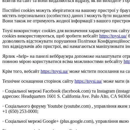
візитів на сайт та вони видаляються відразу, як ви виходите з бр
Постійні cookies можуть зберігатися на вашому пристрої у браузе
містять персональних (особистих) даних і можуть бути видалені
Вони також не отримують жодної інформації з вашого пристро
Toysi використовує cookies для визначення характеристик сайту 
cookies використовуються, щоб зробити вебсайт
https://toysi.ua/
б
дозволяють відстежувати порушення Політики Конфіденційності 
тих відвідувачів або пристрої, які намагаються маніпулювати ін
Ярлик «help» на панелі веббраузера допоможе налаштувати отрим
повною мірою користуватися всіма можливостями вебсайту
htt
Крім того, вебсайт
https://toysi.ua/
може містити посилання на сай
Технічне оснащення сторінок сайту
https://toysi.ua/
може мати (в 
· Соціальної мережі Facebook (facebook.com) та Instagram (insta
адресою: Headquarters 1601 S. California Ave. Palo Alto, CA 9430
· Соціального форуму Youtube (youtube.com) , управління яким 
+1 (650) 253-0000;
· Соціальної мережі Google+ (plus.google.com), управління якою