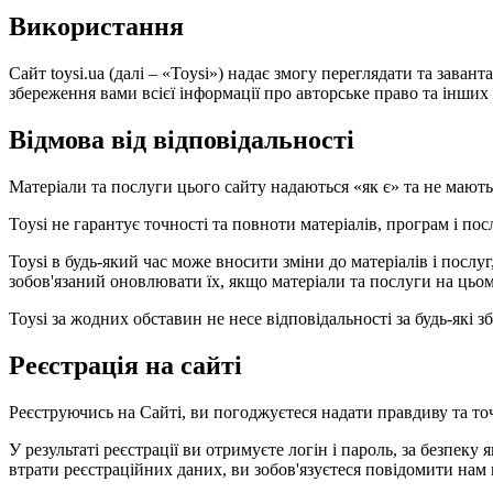
Використання
Сайт toysi.ua (далі – «Toysi») надає змогу переглядати та зава
збереження вами всієї інформації про авторське право та інших в
Відмова від відповідальності
Матеріали та послуги цього сайту надаються «як є» та не мают
Toysi не гарантує точності та повноти матеріалів, програм і по
Toysi в будь-який час може вносити зміни до матеріалів і посл
зобов'язаний оновлювати їх, якщо матеріали та послуги на цьом
Toysi за жодних обставин не несе відповідальності за будь-які
Реєстрація на сайті
Реєструючись на Сайті, ви погоджуєтеся надати правдиву та то
У результаті реєстрації ви отримуєте логін і пароль, за безпеку 
втрати реєстраційних даних, ви зобов'язуєтеся повідомити нам 