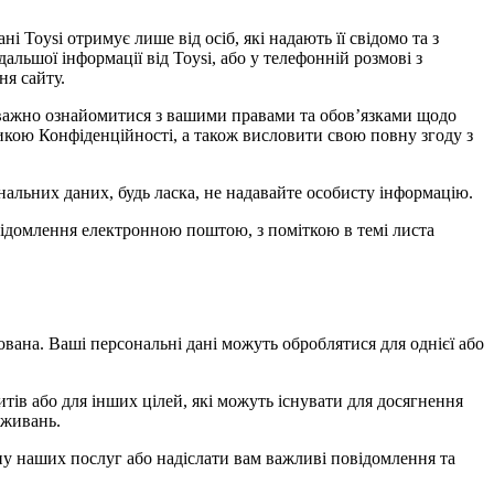
і Toysi отримує лише від осіб, які надають її свідомо та з
дальшої інформації від Toysi, або у телефонній розмові з
ня сайту.
 уважно ознайомитися з вашими правами та обов’язками щодо
тикою Конфіденційності, а також висловити свою повну згоду з
альних даних, будь ласка, не надавайте особисту інформацію.
овідомлення електронною поштою, з поміткою в темі листа
ована. Ваші персональні дані можуть оброблятися для однієї або
тів або для інших цілей, які можуть існувати для досягнення
вживань.
іну наших послуг або надіслати вам важливі повідомлення та