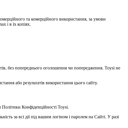
некомерційного та комерційного використання, за умови
х і в їх копіях.
уктів, без попереднього оголошення чи попередження. Toysi не
стання або результатів використання цього сайту.
и
Політики Конфіденційності Toysi
.
ність за всі дії під вашим логіном і паролем на Сайті. У разі