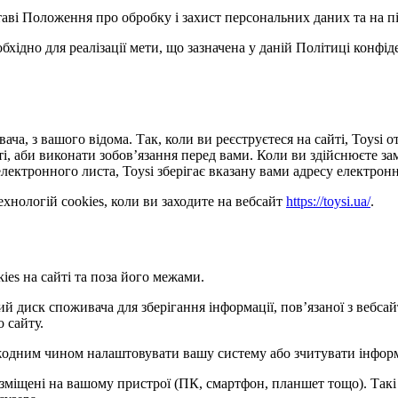
ставі Положення про обробку і захист персональних даних та на п
обхідно для реалізації мети, що зазначена у даній Політиці конфі
ача, з вашого відома. Так, коли ви реєструєтеся на сайті, Toysi
сті, аби виконати зобов’язання перед вами. Коли ви здійснюєте з
лектронного листа, Toysi зберігає вказану вами адресу електронн
хнологій cookies, коли ви заходите на вебсайт
https://toysi.ua/
.
ies на сайті та поза його межами.
кий диск споживача для зберігання інформації, пов’язаної з веб
о сайту.
е жодним чином налаштовувати вашу систему або зчитувати інфор
розміщені на вашому пристрої (ПК, смартфон, планшет тощо). Такі