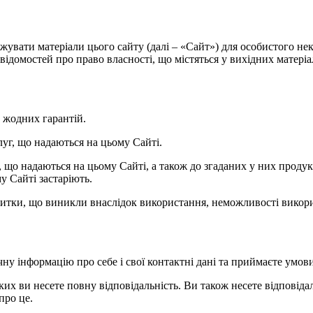
нтажувати матеріали цього сайту (далі – «Сайт») для особистого 
ідомостей про право власності, що містяться у вихідних матеріала
ь жодних гарантій.
слуг, що надаються на цьому Сайті.
уг, що надаються на цьому Сайті, а також до згаданих у них прод
у Сайті застаріють.
 збитки, що виникли внаслідок використання, неможливості викори
чну інформацію про себе і свої контактні дані та приймаєте умов
яких ви несете повну відповідальність. Ви також несете відповідаль
про це.