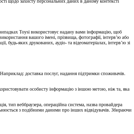
ості щодо захисту персональних даних в даному контексті
х випадках Toysi використовує надану вами інформацію, щоб
використання вашого імені, прізвища, фотографії, інтерв’ю або
ї, будь-яких друкованих, аудіо- та відеоматеріалах, інтерв’ю зі
. Наприклад: доставка послуг, надання підтримки споживачів.
икористовувати особисту інформацію з іншою метою, ніж та, яка
мація, тип веббраузера, операційна система, назва провайдера
альнюється з подібними даними про інших відвідувачів. Збираючи