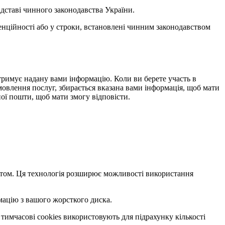
ідставі чинного законодавства України.
денційності або у строки, встановлені чинним законодавством
 отримує надану вами інформацію. Коли ви берете участь в
амовлення послуг, збирається вказана вами інформація, щоб мати
ої пошти, щоб мати змогу відповісти.
сайтом. Ця технологія розширює можливості використання
мацію з вашого жорсткого диска.
 тимчасові cookies використовують для підрахунку кількості