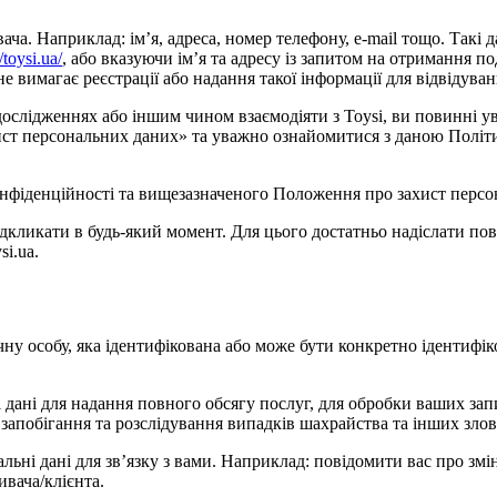
. Наприклад: ім’я, адреса, номер телефону, e-mail тощо. Такі дан
//toysi.ua/
, або вказуючи ім’я та адресу із запитом на отримання по
 вимагає реєстрації або надання такої інформації для відвідуван
 дослідженнях або іншим чином взаємодіяти з Toysi, ви повинні
захист персональних даних» та уважно ознайомитися з даною Полі
нфіденційності та вищезазначеного Положення про захист персон
ідкликати в будь-який момент. Для цього достатньо надіслати п
i.ua.
чну особу, яка ідентифікована або може бути конкретно ідентифік
 дані для надання повного обсягу послуг, для обробки ваших запи
 запобігання та розслідування випадків шахрайства та інших зло
альні дані для зв’язку з вами. Наприклад: повідомити вас про зм
ивача/клієнта.