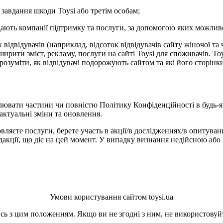
 завдання шкоди Toysi або третім особам;
адають компанії підтримку та послуги, за допомогою яких можлив
ідвідувачів (наприклад, відсоток відвідувачів сайту жіночої та 
рити зміст, рекламу, послуги на сайті Toysi для споживачів. Toys
зрозуміти, як відвідувачі подорожують сайтом та які його сторін
лювати частини чи повністю Політику Конфіденційності в будь-я
актуальні зміни та оновлення.
вляєте послуги, берете участь в акції/в дослідженнях/в опитуван
кції, що діє на цей момент. У випадку визнання недійсною або 
Умови користування сайтом toysi.ua
ь з цим положенням. Якщо ви не згодні з ним, не використовуйт