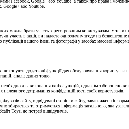
жами Facebook, Google+ або Youtube, а також про права і можлив
, Google+ або Youtube.
 у яких можна брати участь зареєстрованим користувачам. У таки
учи участь в акції, ви надаєте однозначну згоду на безкоштовне 
публікації вашого імені та фотографії у засобах масової інформаці
 які виконують додаткові функції для обслуговування користувача
паній, аналіз даних тощо.
е необхідно для виконання їхніх функцій, однак їм заборонено в
них належного дотримання конфіденційності своїх користувачів.
відвідувачів сайту, відвідувані сторінки сайту, завантажена інфор
ично збирається та отримується інформація загального, яка узаг
сайт Toysi до потреб відвідувачів.