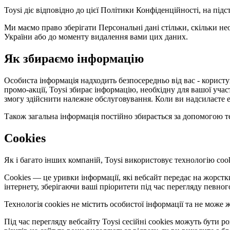
Toysi діє відповідно до цієї Політики Конфіденційності, на під
Ми маємо право зберігати Персональні дані стільки, скільки не
України або до моменту видалення вами цих даних.
Як збираємо інформацію
Особиста інформація надходить безпосередньо від вас - користув
промо-акції, Toysi збирає інформацію, необхідну для вашої уча
змогу здійснити належне обслуговування. Коли ви надсилаєте е
Також загальна інформація постійно збирається за допомогою те
Cookies
Як і багато інших компаній, Toysi використовує технологію cook
Cookies — це уривки інформації, які вебсайт передає на жорст
інтернету, зберігаючи ваші пріоритети під час перегляду певног
Технологія cookies не містить особистої інформації та не мож
Під час перегляду вебсайту Toysi сесійні cookies можуть бути 