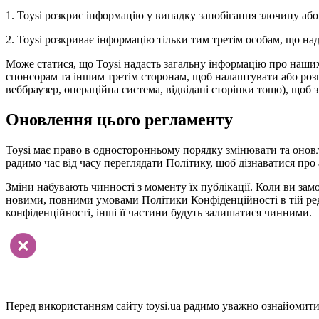
1. Toysi розкриє інформацію у випадку запобігання злочину або
2. Toysi розкриває інформацію тільки тим третім особам, що н
Може статися, що Toysi надасть загальну інформацію про наших в
спонсорам та іншим третім сторонам, щоб налаштувати або розши
веббраузер, операційна система, відвідані сторінки тощо), щоб 
Оновлення цього регламенту
Toysi має право в односторонньому порядку змінювати та онов
радимо час від часу переглядати Політику, щоб дізнаватися про 
Зміни набувають чинності з моменту їх публікації. Коли ви замо
новими, повними умовами Політики Конфіденційності в тій реда
конфіденційності, інші її частини будуть залишатися чинними.
Перед використанням сайту toysi.ua радимо уважно ознайомитис