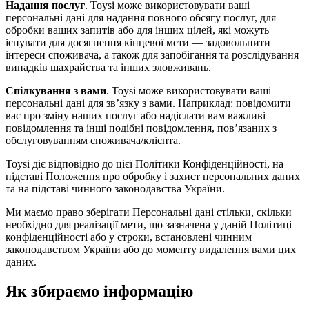
Надання послуг
. Toysi може використовувати ваші
персональні дані для надання повного обсягу послуг, для
обробки ваших запитів або для інших цілей, які можуть
існувати для досягнення кінцевої мети — задовольнити
інтереси споживача, а також для запобігання та розслідування
випадків шахрайства та інших зловживань.
Спілкування з вами
. Toysi може використовувати ваші
персональні дані для зв’язку з вами. Наприклад: повідомити
вас про зміну наших послуг або надіслати вам важливі
повідомлення та інші подібні повідомлення, пов’язаних з
обслуговуванням споживача/клієнта.
Toysi діє відповідно до цієї Політики Конфіденційності, на
підставі Положення про обробку і захист персональних даних
та на підставі чинного законодавства України.
Ми маємо право зберігати Персональні дані стільки, скільки
необхідно для реалізації мети, що зазначена у даній Політиці
конфіденційності або у строки, встановлені чинним
законодавством України або до моменту видалення вами цих
даних.
Як збираємо інформацію