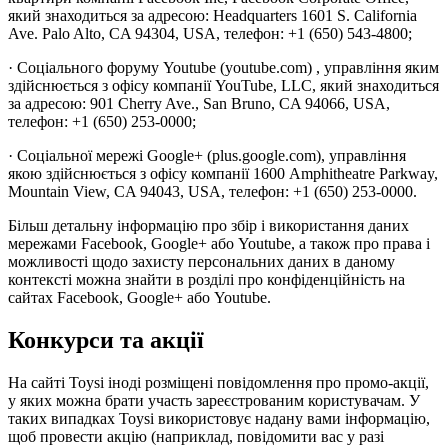
який знаходиться за адресою: Headquarters 1601 S. California
Ave. Palo Alto, CA 94304, USA, телефон: +1 (650) 543-4800;
· Соціального форуму Youtube (youtube.com) , управління яким
здійснюється з офісу компанії YouTube, LLC, який знаходиться
за адресою: 901 Cherry Ave., San Bruno, CA 94066, USA,
телефон: +1 (650) 253-0000;
· Соціальної мережі Google+ (plus.google.com), управління
якою здійснюється з офісу компанії 1600 Amphitheatre Parkway,
Mountain View, CA 94043, USA, телефон: +1 (650) 253-0000.
Більш детальну інформацію про збір і використання даних
мережами Facebook, Google+ або Youtube, а також про права і
можливості щодо захисту персональних даних в даному
контексті можна знайти в розділі про конфіденційність на
сайтах Facebook, Google+ або Youtube.
Конкурси та акції
На сайті Toysi іноді розміщені повідомлення про промо-акції,
у яких можна брати участь зареєстрованим користувачам. У
таких випадках Toysi використовує надану вами інформацію,
щоб провести акцію (наприклад, повідомити вас у разі