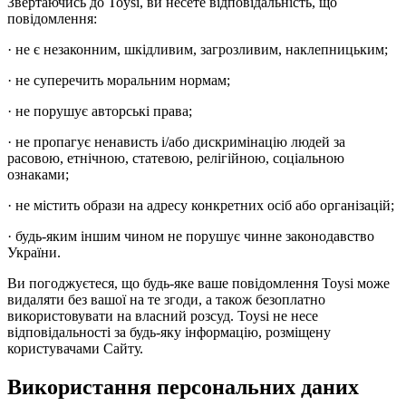
Звертаючись до Toysi, ви несете відповідальність, що
повідомлення:
· не є незаконним, шкідливим, загрозливим, наклепницьким;
· не суперечить моральним нормам;
· не порушує авторські права;
· не пропагує ненависть і/або дискримінацію людей за
расовою, етнічною, статевою, релігійною, соціальною
ознаками;
· не містить образи на адресу конкретних осіб або організацій;
· будь-яким іншим чином не порушує чинне законодавство
України.
Ви погоджуєтеся, що будь-яке ваше повідомлення Toysi може
видаляти без вашої на те згоди, а також безоплатно
використовувати на власний розсуд. Toysi не несе
відповідальності за будь-яку інформацію, розміщену
користувачами Сайту.
Використання персональних даних