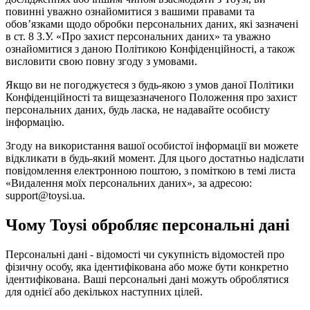
повинні уважно ознайомитися з вашими правами та
обов’язками щодо обробки персональних даних, які зазначені
в ст. 8 З.У. «Про захист персональних даних» та уважно
ознайомитися з даною Політикою Конфіденційності, а також
висловити свою повну згоду з умовами.
Якщо ви не погоджуєтеся з будь-якою з умов даної Політики
Конфіденційності та вищезазначеного Положення про захист
персональних даних, будь ласка, не надавайте особисту
інформацію.
Згоду на використання вашої особистої інформації ви можете
відкликати в будь-який момент. Для цього достатньо надіслати
повідомлення електронною поштою, з поміткою в темі листа
«Видалення моїх персональних даних», за адресою:
support@toysi.ua.
Чому Toysi обробляє персональні дані
Персональні дані - відомості чи сукупність відомостей про
фізичну особу, яка ідентифікована або може бути конкретно
ідентифікована. Ваші персональні дані можуть оброблятися
для однієї або декількох наступних цілей.