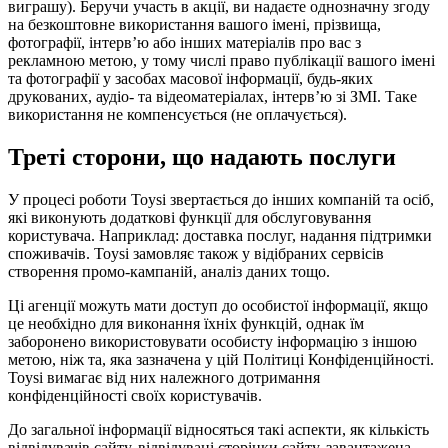
виграшу). Беручи участь в акції, ви надаєте однозначну згоду
на безкоштовне використання вашого імені, прізвища,
фотографії, інтерв’ю або інших матеріалів про вас з
рекламною метою, у тому числі право публікації вашого імені
та фотографії у засобах масової інформації, будь-яких
друкованих, аудіо- та відеоматеріалах, інтерв’ю зі ЗМІ. Таке
використання не компенсується (не оплачується).
Треті сторони, що надають послуги
У процесі роботи Toysi звертається до інших компаній та осіб,
які виконують додаткові функції для обслуговування
користувача. Наприклад: доставка послуг, надання підтримки
споживачів. Toysi замовляє також у відібраних сервісів
створення промо-кампаній, аналіз даних тощо.
Ці агенції можуть мати доступ до особистої інформації, якщо
це необхідно для виконання їхніх функцій, однак їм
заборонено використовувати особисту інформацію з іншою
метою, ніж та, яка зазначена у цій Політиці Конфіденційності.
Toysi вимагає від них належного дотримання
конфіденційності своїх користувачів.
До загальної інформації відносяться такі аспекти, як кількість
відвідувачів сайту, відвідувані сторінки сайту, завантажена