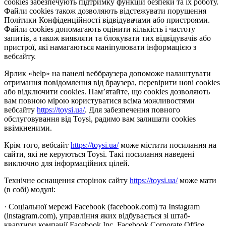
cookies забезпечують підтримку функцій безпеки та їх роботу.
Файли cookies також дозволяють відстежувати порушення
Політики Конфіденційності відвідувачами або пристроями.
Файли cookies допомагають оцінити кількість і частоту
запитів, а також виявляти та блокувати тих відвідувачів або
пристрої, які намагаються маніпулювати інформацією з
вебсайту.
Ярлик «help» на панелі веббраузера допоможе налаштувати
отримання повідомлення від браузера, перевірити нові cookies
або відключити cookies. Пам’ятайте, що cookies дозволяють
вам повною мірою користуватися всіма можливостями
вебсайту
https://toysi.ua/
. Для забезпечення повного
обслуговування від Toysi, радимо вам залишати cookies
ввімкненими.
Крім того, вебсайт
https://toysi.ua/
може містити посилання на
сайти, які не керуються Toysi. Такі посилання наведені
виключно для інформаційних цілей.
Технічне оснащення сторінок сайту
https://toysi.ua/
може мати
(в собі) модулі:
· Соціальної мережі Facebook (facebook.com) та Instagram
(instagram.com), управління яких відбувається зі штаб-
квартири компанії Facebook Inc, Facebook Corporate Office,