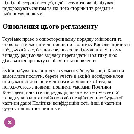
відвідані сторінки тощо), щоб зрозуміти, як відвідувачі
подорожують сайтом та які його сторінки та розділи є
найпопулярнішими.
Оновлення цього регламенту
Toysi має право в односторонньому порядку змінювати та
оновлювати частини чи повністю Політику Конфіденційності
в будь-який час, без попереднього повідомлення. У цьому
випадку радимо час від часу переглядати Політику, щоб
дізнаватися про актуальні зміни та оновлення.
Зміни набувають чинності з моменту їх публікації. Коли ви
замовляєте послуги, берете участь в акції/в дослідженнях/в
опитуваннях або іншим чином взаємодієте з Toysi, ви
погоджуєтесь з новими, повними умовами Політики
Конфіденційності в тій редакції, що діє на цей момент. У
випадку визнання недійсною або нездійсненною будь-якої
частини даної Політики конфіденційності, інші її частини
будуть залишатися чинними.