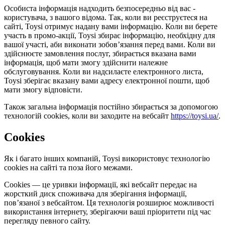
Особиста інформація надходить безпосередньо від вас -
користувача, з вашого відома. Так, коли ви реєструєтеся на
сайті, Toysi отримує надану вами інформацію. Коли ви берете
участь в промо-акції, Toysi збирає інформацію, необхідну для
вашої участі, аби виконати зобов’язання перед вами. Коли ви
здійснюєте замовлення послуг, збирається вказана вами
інформація, щоб мати змогу здійснити належне
обслуговування. Коли ви надсилаєте електронного листа,
Toysi зберігає вказану вами адресу електронної пошти, щоб
мати змогу відповісти.
Також загальна інформація постійно збирається за допомогою
технологій cookies, коли ви заходите на вебсайт
https://toysi.ua/
.
Cookies
Як і багато інших компаній, Toysi використовує технологію
cookies на сайті та поза його межами.
Cookies — це уривки інформації, які вебсайт передає на
жорсткий диск споживача для зберігання інформації,
пов’язаної з вебсайтом. Ця технологія розширює можливості
використання інтернету, зберігаючи ваші пріоритети під час
перегляду певного сайту.