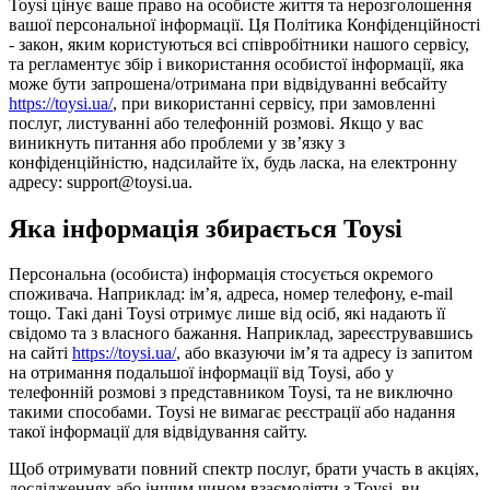
Toysi цінує ваше право на особисте життя та нерозголошення
вашої персональної інформації. Ця Політика Конфіденційності
- закон, яким користуються всі співробітники нашого сервісу,
та регламентує збір і використання особистої інформації, яка
може бути запрошена/отримана при відвідуванні вебсайту
https://toysi.ua/
, при використанні сервісу, при замовленні
послуг, листуванні або телефонній розмові. Якщо у вас
виникнуть питання або проблеми у зв’язку з
конфіденційністю, надсилайте їх, будь ласка, на електронну
адресу: support@toysi.ua.
Яка інформація збирається Toysi
Персональна (особиста) інформація стосується окремого
споживача. Наприклад: ім’я, адреса, номер телефону, e-mail
тощо. Такі дані Toysi отримує лише від осіб, які надають її
свідомо та з власного бажання. Наприклад, зареєструвавшись
на сайті
https://toysi.ua/
, або вказуючи ім’я та адресу із запитом
на отримання подальшої інформації від Toysi, або у
телефонній розмові з представником Toysi, та не виключно
такими способами. Toysi не вимагає реєстрації або надання
такої інформації для відвідування сайту.
Щоб отримувати повний спектр послуг, брати участь в акціях,
дослідженнях або іншим чином взаємодіяти з Toysi, ви