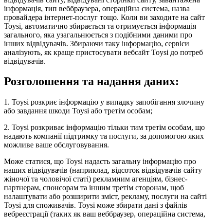
інформація, тип веббраузера, операційна система, назва
провайдера інтернет-послуг тощо. Коли ви заходите на сайт
Toysi, автоматично збирається та отримується інформація
загального, яка узагальнюється з подібними даними про
інших відвідувачів. Збираючи таку інформацію, сервіси
аналізують, як краще пристосувати вебсайт Toysi до потреб
відвідувачів.
Розголошення та надання даних:
1. Toysi розкриє інформацію у випадку запобігання злочину
або завдання шкоди Toysi або третім особам;
2. Toysi розкриває інформацію тільки тим третім особам, що
надають компанії підтримку та послуги, за допомогою яких
можливе ваше обслуговування.
Може статися, що Toysi надасть загальну інформацію про
наших відвідувачів (наприклад, відсоток відвідувачів сайту
жіночої та чоловічої статі) рекламним агенціям, бізнес-
партнерам, спонсорам та іншим третім сторонам, щоб
налаштувати або розширити зміст, рекламу, послуги на сайті
Toysi для споживачів. Toysi може збирати дані з файлів
вебреєстрації (таких як ваш веббраузер, операційна система,