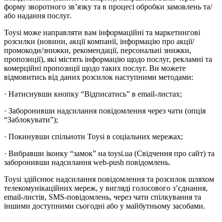
форму зворотного зв’язку та в процесі обробки замовлень та/
або надання послуг.
Toysi може направляти вам інформаційні та маркетингові
розсилки (новини, акції компанії, інформацію про акції/
промокоди/знижки, рекомендації, персональні знижки,
пропозиції), які містять інформацію щодо послуг, рекламні та
комерційні пропозиції щодо таких послуг. Ви можете
відмовитись від даних розсилок наступними методами:
· Натиснувши кнопку “Відписатись” в email-листах;
· Заборонивши надсилання повідомлення через чати (опція
“Заблокувати”);
· Покинувши спільноти Toysi в соціальних мережах;
· Вибравши іконку “замок” на toysi.ua (Свідчення про сайт) та
заборонивши надсилання web-push повідомлень.
Toysi здійснює надсилання повідомлення та розсилок шляхом
телекомунікаційних мереж, у вигляді голосового з’єднання,
email-листів, SMS-повідомлень, через чати спілкування та
іншими доступними сьогодні або у майбутньому засобами.