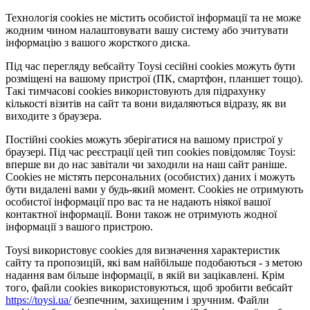
Технологія cookies не містить особистої інформації та не може
жодним чином налаштовувати вашу систему або зчитувати
інформацію з вашого жорсткого диска.
Під час перегляду вебсайту Toysi сесійні cookies можуть бути
розміщені на вашому пристрої (ПК, смартфон, планшет тощо).
Такі тимчасові cookies використовують для підрахунку
кількості візитів на сайт та вони видаляються відразу, як ви
виходите з браузера.
Постійні cookies можуть зберігатися на вашому пристрої у
браузері. Під час реєстрації цей тип cookies повідомляє Toysi:
вперше ви до нас завітали чи заходили на наш сайт раніше.
Cookies не містять персональних (особистих) даних і можуть
бути видалені вами у будь-який момент. Сookies не отримують
особистої інформації про вас та не надають ніякої вашої
контактної інформації. Вони також не отримують жодної
інформації з вашого пристрою.
Toysi використовує cookies для визначення характеристик
сайту та пропозицій, які вам найбільше подобаються - з метою
надання вам більше інформації, в якій ви зацікавлені. Крім
того, файли cookies використовуються, щоб зробити вебсайт
https://toysi.ua/
безпечним, захищеним і зручним. Файли