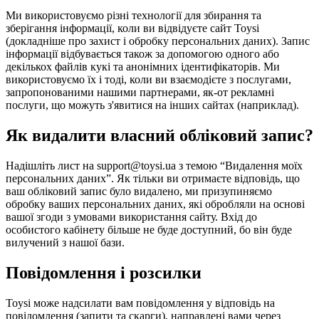
Ми використовуємо різні технології для збирання та
зберігання інформації, коли ви відвідуєте сайт Toysi
(
докладніше про захист і обробку персональних даних
). Запис
інформації відбувається також за допомогою одного або
декількох файлів кукі та анонімних ідентифікаторів. Ми
використовуємо їх і тоді, коли ви взаємодієте з послугами,
запропонованими нашими партнерами, як-от рекламні
послуги, що можуть з'явитися на інших сайтах (наприклад).
Як видалити власний обліковий запис?
Надішліть лист на support@toysi.ua з темою “Видалення моїх
персональних даних”. Як тільки ви отримаєте відповідь, що
ваш обліковий запис було видалено, ми призупиняємо
обробку ваших персональних даних, які обробляли на основі
вашої згоди з умовами використання сайту. Вхід до
особистого кабінету більше не буде доступний, бо він буде
вилучений з нашої бази.
Повідомлення і розсилки
Toysi може надсилати вам повідомлення у відповідь на
повідомлення (запити та скарги), направлені вами через