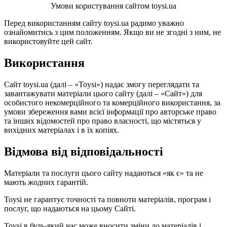
Умови користування сайтом toysi.ua
Перед використанням сайту toysi.ua радимо уважно
ознайомитись з цим положенням. Якщо ви не згодні з ним, не
використовуйте цей сайт.
Використання
Сайт toysi.ua (далі – «Toysi») надає змогу переглядати та
завантажувати матеріали цього сайту (далі – «Сайт») для
особистого некомерційного та комерційного використання, за
умови збереження вами всієї інформації про авторське право
та інших відомостей про право власності, що містяться у
вихідних матеріалах і в їх копіях.
Відмова від відповідальності
Матеріали та послуги цього сайту надаються «як є» та не
мають жодних гарантій.
Toysi не гарантує точності та повноти матеріалів, програм і
послуг, що надаються на цьому Сайті.
Toysi в будь-який час може вносити зміни до матеріалів і