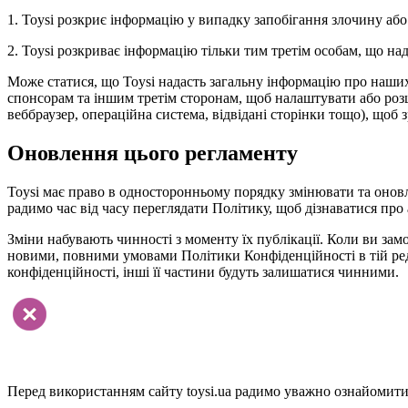
1. Toysi розкриє інформацію у випадку запобігання злочину або
2. Toysi розкриває інформацію тільки тим третім особам, що н
Може статися, що Toysi надасть загальну інформацію про наших в
спонсорам та іншим третім сторонам, щоб налаштувати або розши
веббраузер, операційна система, відвідані сторінки тощо), щоб 
Оновлення цього регламенту
Toysi має право в односторонньому порядку змінювати та онов
радимо час від часу переглядати Політику, щоб дізнаватися про 
Зміни набувають чинності з моменту їх публікації. Коли ви замо
новими, повними умовами Політики Конфіденційності в тій реда
конфіденційності, інші її частини будуть залишатися чинними.
Перед використанням сайту toysi.ua радимо уважно ознайомитис