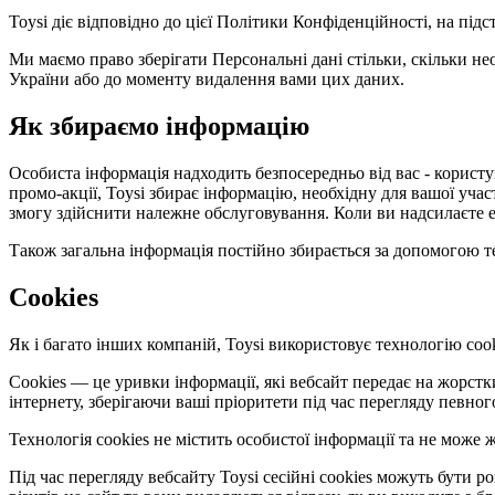
Toysi діє відповідно до цієї Політики Конфіденційності, на під
Ми маємо право зберігати Персональні дані стільки, скільки не
України або до моменту видалення вами цих даних.
Як збираємо інформацію
Особиста інформація надходить безпосередньо від вас - користув
промо-акції, Toysi збирає інформацію, необхідну для вашої уча
змогу здійснити належне обслуговування. Коли ви надсилаєте е
Також загальна інформація постійно збирається за допомогою те
Cookies
Як і багато інших компаній, Toysi використовує технологію cook
Cookies — це уривки інформації, які вебсайт передає на жорст
інтернету, зберігаючи ваші пріоритети під час перегляду певног
Технологія cookies не містить особистої інформації та не мож
Під час перегляду вебсайту Toysi сесійні cookies можуть бути 