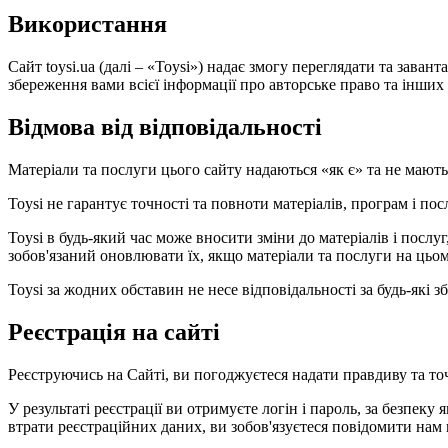
Використання
Сайт toysi.ua (далі – «Toysi») надає змогу переглядати та зава
збереження вами всієї інформації про авторське право та інших в
Відмова від відповідальності
Матеріали та послуги цього сайту надаються «як є» та не мают
Toysi не гарантує точності та повноти матеріалів, програм і по
Toysi в будь-який час може вносити зміни до матеріалів і посл
зобов'язаний оновлювати їх, якщо матеріали та послуги на цьом
Toysi за жодних обставин не несе відповідальності за будь-які
Реєстрація на сайті
Реєструючись на Сайті, ви погоджуєтеся надати правдиву та то
У результаті реєстрації ви отримуєте логін і пароль, за безпеку 
втрати реєстраційних даних, ви зобов'язуєтеся повідомити нам 