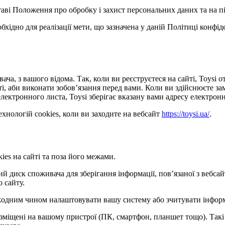
ставі Положення про обробку і захист персональних даних та на п
обхідно для реалізації мети, що зазначена у даній Політиці конфі
ача, з вашого відома. Так, коли ви реєструєтеся на сайті, Toysi
сті, аби виконати зобов’язання перед вами. Коли ви здійснюєте з
лектронного листа, Toysi зберігає вказану вами адресу електронн
хнологій cookies, коли ви заходите на вебсайт
https://toysi.ua/
.
ies на сайті та поза його межами.
кий диск споживача для зберігання інформації, пов’язаної з веб
о сайту.
е жодним чином налаштовувати вашу систему або зчитувати інфор
розміщені на вашому пристрої (ПК, смартфон, планшет тощо). Такі