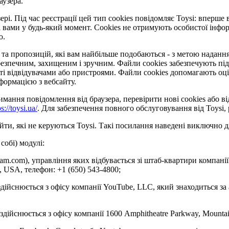
аузера.
рі. Під час реєстрації цей тип cookies повідомляє Toysi: вперше 
 вами у будь-який момент. Сookies не отримують особистої інформ
ю.
та пропозицій, які вам найбільше подобаються - з метою надання 
езпечним, захищеним і зручним. Файли cookies забезпечують під
відвідувачами або пристроями. Файли cookies допомагають оцінит
формацією з вебсайту.
ання повідомлення від браузера, перевірити нові cookies або ві
ps://toysi.ua/
. Для забезпечення повного обслуговування від Toysi
ти, які не керуються Toysi. Такі посилання наведені виключно д
собі) модулі:
gram.com), управління яких відбувається зі штаб-квартири компанії
4, USA, телефон: +1 (650) 543-4800;
здійснюється з офісу компанії YouTube, LLC, який знаходиться за
 здійснюється з офісу компанії 1600 Amphitheatre Parkway, Mounta