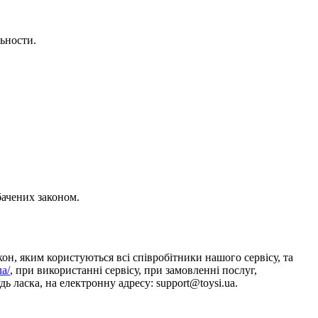
ьности.
бачених законом.
он, яким користуються всі співробітники нашого сервісу, та
ua/
, при використанні сервісу, при замовленні послуг,
ь ласка, на електронну адресу: support@toysi.ua.