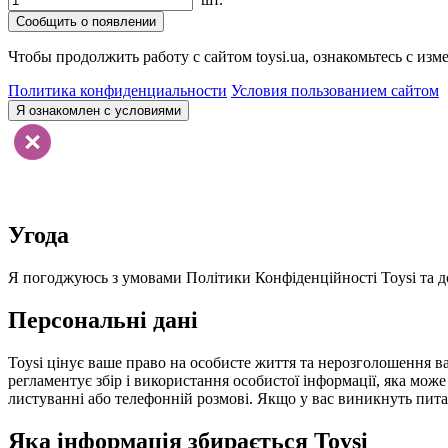
Сообщить о появлении
Чтобы продолжить работу с сайтом toysi.ua, ознакомьтесь с и
Политика конфиденциальности
Условия пользованием сайтом
Я ознакомлен с условиями
Угода
Я погоджуюсь з умовами Політики Конфіденційності Toysi та до
Персональні дані
Toysi цінує ваше право на особисте життя та нерозголошення ва
регламентує збір і використання особистої інформації, яка мож
листуванні або телефонній розмові. Якщо у вас виникнуть питанн
Яка інформація збирається Toysi