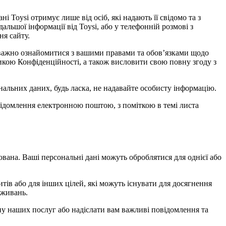
і Toysi отримує лише від осіб, які надають її свідомо та з
дальшої інформації від Toysi, або у телефонній розмові з
ня сайту.
 уважно ознайомитися з вашими правами та обов’язками щодо
тикою Конфіденційності, а також висловити свою повну згоду з
альних даних, будь ласка, не надавайте особисту інформацію.
овідомлення електронною поштою, з поміткою в темі листа
ована. Ваші персональні дані можуть оброблятися для однієї або
тів або для інших цілей, які можуть існувати для досягнення
вживань.
іну наших послуг або надіслати вам важливі повідомлення та