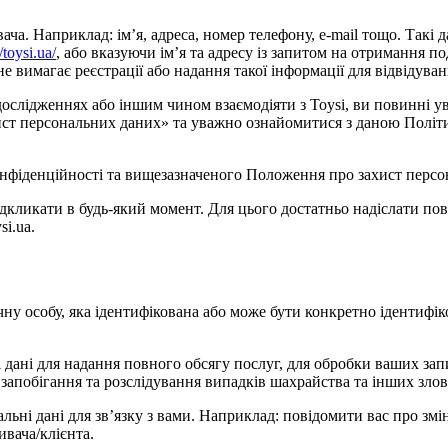
. Наприклад: ім’я, адреса, номер телефону, e-mail тощо. Такі дан
//toysi.ua/
, або вказуючи ім’я та адресу із запитом на отримання по
 вимагає реєстрації або надання такої інформації для відвідуван
 дослідженнях або іншим чином взаємодіяти з Toysi, ви повинні
захист персональних даних» та уважно ознайомитися з даною Полі
нфіденційності та вищезазначеного Положення про захист персон
ідкликати в будь-який момент. Для цього достатньо надіслати п
i.ua.
чну особу, яка ідентифікована або може бути конкретно ідентифік
 дані для надання повного обсягу послуг, для обробки ваших запи
 запобігання та розслідування випадків шахрайства та інших зло
альні дані для зв’язку з вами. Наприклад: повідомити вас про зм
ивача/клієнта.