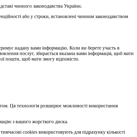
ідставі чинного законодавства України.
денційності або у строки, встановлені чинним законодавством
 отримує надану вами інформацію. Коли ви берете участь в
амовлення послуг, збирається вказана вами інформація, щоб мати
ої пошти, щоб мати змогу відповісти.
сайтом. Ця технологія розширює можливості використання
мацію з вашого жорсткого диска.
 тимчасові cookies використовують для підрахунку кількості