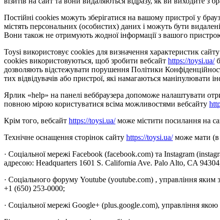
візитів на сайт та вони видаляються відразу, як ви виходите з бр
Постійні cookies можуть зберігатися на вашому пристрої у браузе
містять персональних (особистих) даних і можуть бути видалені
Вони також не отримують жодної інформації з вашого пристро
Toysi використовує cookies для визначення характеристик сайту 
cookies використовуються, щоб зробити вебсайт
https://toysi.ua/
б
дозволяють відстежувати порушення Політики Конфіденційності 
тих відвідувачів або пристрої, які намагаються маніпулювати ін
Ярлик «help» на панелі веббраузера допоможе налаштувати отрим
повною мірою користуватися всіма можливостями вебсайту
htt
Крім того, вебсайт
https://toysi.ua/
може містити посилання на сай
Технічне оснащення сторінок сайту
https://toysi.ua/
може мати (в 
· Соціальної мережі Facebook (facebook.com) та Instagram (insta
адресою: Headquarters 1601 S. California Ave. Palo Alto, CA 9430
· Соціального форуму Youtube (youtube.com) , управління яким 
+1 (650) 253-0000;
· Соціальної мережі Google+ (plus.google.com), управління якою