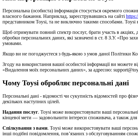
Персональна (особиста) інформація стосується окремого споживача
власного бажання. Наприклад, зареєструвавшись на сайті
https:
представником Toysi, та не виключно такими способами. Toysi не
Щоб отримувати повний спектр послуг, брати участь в акціях,
обробки персональних даних, які зазначені в ст. 8 З.У. «Про 
умовами.
Якщо ви не погоджуєтеся з будь-якою з умов даної Політики Ко
Згоду на використання вашої особистої інформації ви можете в
«Видалення моїх персональних даних», за адресою: support@toys
Чому Toysi обробляє персональні дані
Персональні дані - відомості чи сукупність відомостей про фізи
декількох наступних цілей.
Надання послуг
. Toysi може використовувати ваші персональні
кінцевої мети — задовольнити інтереси споживача, а також для
Спілкування з вами
. Toysi може використовувати ваші персон
інші подібні повідомлення, пов’язаних з обслуговуванням спож