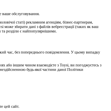
е ваше обслуговування.
чоловічої статі) рекламним агенціям, бізнес-партнерам,
i може збирати дані з файлів вебреєстрації (таких як ваш
ки та розділи є найпопулярнішими.
кий час, без попереднього повідомлення. У цьому випадку
нях або іншим чином взаємодієте з Toysi, ви погоджуєтесь з
нездійсненною будь-якої частини даної Політики
е цей сайт.