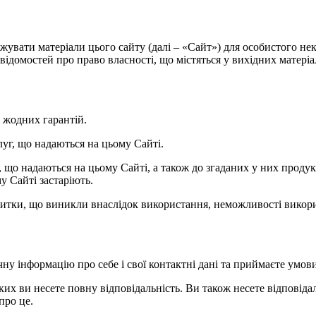
нтажувати матеріали цього сайту (далі – «Сайт») для особистого 
ідомостей про право власності, що містяться у вихідних матеріала
ь жодних гарантій.
слуг, що надаються на цьому Сайті.
уг, що надаються на цьому Сайті, а також до згаданих у них прод
у Сайті застаріють.
 збитки, що виникли внаслідок використання, неможливості викори
чну інформацію про себе і свої контактні дані та приймаєте умов
яких ви несете повну відповідальність. Ви також несете відповідаль
про це.