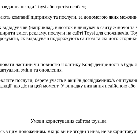
 завдання шкоди Toysi або третім особам;
адають компанії підтримку та послуги, за допомогою яких можлив
ідвідувачів (наприклад, відсоток відвідувачів сайту жіночої та 
рити зміст, рекламу, послуги на сайті Toysi для споживачів. Toys
зрозуміти, як відвідувачі подорожують сайтом та які його сторін
лювати частини чи повністю Політику Конфіденційності в будь-я
актуальні зміни та оновлення.
вляєте послуги, берете участь в акції/в дослідженнях/в опитуван
кції, що діє на цей момент. У випадку визнання недійсною або 
Умови користування сайтом toysi.ua
ь з цим положенням. Якщо ви не згодні з ним, не використовуйт