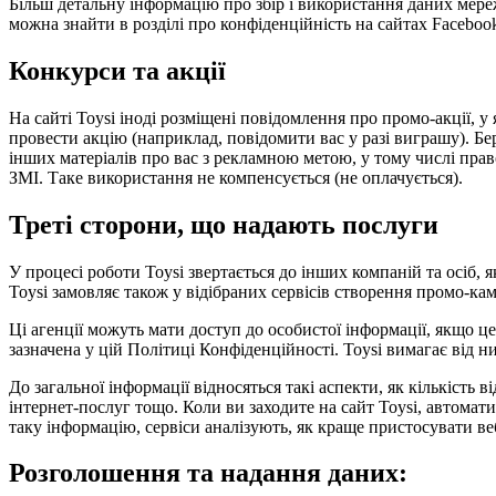
Більш детальну інформацію про збір і використання даних мере
можна знайти в розділі про конфіденційність на сайтах Facebook
Конкурси та акції
На сайті Toysi іноді розміщені повідомлення про промо-акції,
провести акцію (наприклад, повідомити вас у разі виграшу). Бер
інших матеріалів про вас з рекламною метою, у тому числі право 
ЗМІ. Таке використання не компенсується (не оплачується).
Треті сторони, що надають послуги
У процесі роботи Toysi звертається до інших компаній та осіб,
Toysi замовляє також у відібраних сервісів створення промо-кам
Ці агенції можуть мати доступ до особистої інформації, якщо ц
зазначена у цій Політиці Конфіденційності. Toysi вимагає від 
До загальної інформації відносяться такі аспекти, як кількість 
інтернет-послуг тощо. Коли ви заходите на сайт Toysi, автомат
таку інформацію, сервіси аналізують, як краще пристосувати веб
Розголошення та надання даних: