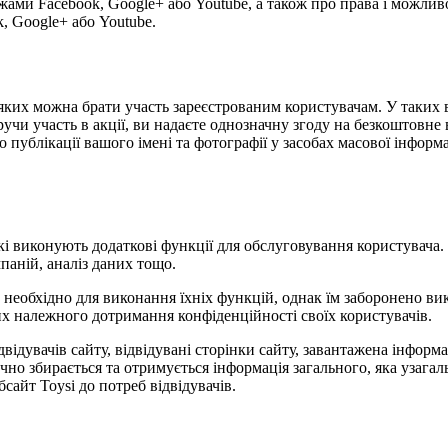
жами Facebook, Google+ або Youtube, а також про права і можлив
, Google+ або Youtube.
 у яких можна брати участь зареєстрованим користувачам. У таки
учи участь в акції, ви надаєте однозначну згоду на безкоштовне 
публікації вашого імені та фотографії у засобах масової інформаці
 які виконують додаткові функції для обслуговування користувача
паній, аналіз даних тощо.
е необхідно для виконання їхніх функцій, однак їм заборонено в
них належного дотримання конфіденційності своїх користувачів.
відвідувачів сайту, відвідувані сторінки сайту, завантажена інфор
ично збирається та отримується інформація загального, яка узаг
сайт Toysi до потреб відвідувачів.