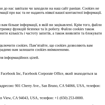
ви до нас завітали чи заходили на наш сайт раніше. Cookies не
ації про вас та не надають ніякої вашої контактної інформації.
вам більше інформації, в якій ви зацікавлені. Крім того, файли
тримку функцій безпеки та їх роботу. Файли cookies також
и кількість і частоту запитів, а також виявляти та блокувати
дключити cookies. Пам’ятайте, що cookies дозволяють вам
, радимо вам залишати cookies ввімкненими.
ля інформаційних цілей.
 Facebook Inc, Facebook Corporate Office, який знаходиться за
 адресою: 901 Cherry Ave., San Bruno, CA 94066, USA, телефон:
in View, CA 94043, USA, телефон: +1 (650) 253-0000.