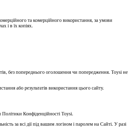
некомерційного та комерційного використання, за умови
х і в їх копіях.
уктів, без попереднього оголошення чи попередження. Toysi не
стання або результатів використання цього сайту.
и
Політики Конфіденційності Toysi
.
ність за всі дії під вашим логіном і паролем на Сайті. У разі