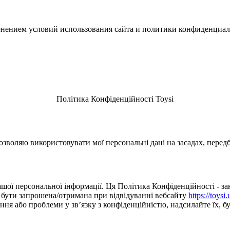
зменением условий использования сайта и политики конфиденциал
Політика Конфіденційності Toysi
зволяю використовувати мої персональні дані на засадах, перед
шої персональної інформації. Ця Політика Конфіденційності - зак
е бути запрошена/отримана при відвідуванні вебсайту
https://toysi.
я або проблеми у зв’язку з конфіденційністю, надсилайте їх, буд