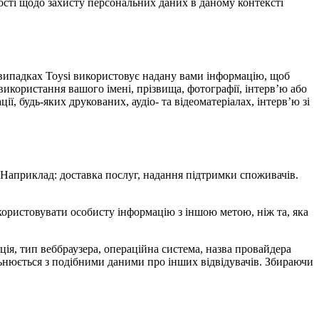
ості щодо захисту персональних даних в даному контексті
х випадках Toysi використовує надану вами інформацію, щоб
використання вашого імені, прізвища, фотографії, інтерв’ю або
ї, будь-яких друкованих, аудіо- та відеоматеріалах, інтерв’ю зі
. Наприклад: доставка послуг, надання підтримки споживачів.
икористовувати особисту інформацію з іншою метою, ніж та, яка
мація, тип веббраузера, операційна система, назва провайдера
альнюється з подібними даними про інших відвідувачів. Збираючи