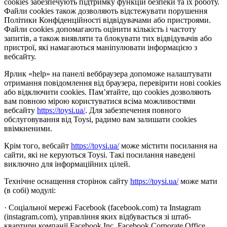
cookies забезпечують підтримку функцій безпеки та їх роботу.
Файли cookies також дозволяють відстежувати порушення
Політики Конфіденційності відвідувачами або пристроями.
Файли cookies допомагають оцінити кількість і частоту
запитів, а також виявляти та блокувати тих відвідувачів або
пристрої, які намагаються маніпулювати інформацією з
вебсайту.
Ярлик «help» на панелі веббраузера допоможе налаштувати
отримання повідомлення від браузера, перевірити нові cookies
або відключити cookies. Пам’ятайте, що cookies дозволяють
вам повною мірою користуватися всіма можливостями
вебсайту
https://toysi.ua/
. Для забезпечення повного
обслуговування від Toysi, радимо вам залишати cookies
ввімкненими.
Крім того, вебсайт
https://toysi.ua/
може містити посилання на
сайти, які не керуються Toysi. Такі посилання наведені
виключно для інформаційних цілей.
Технічне оснащення сторінок сайту
https://toysi.ua/
може мати
(в собі) модулі:
· Соціальної мережі Facebook (facebook.com) та Instagram
(instagram.com), управління яких відбувається зі штаб-
квартири компанії Facebook Inc, Facebook Corporate Office,