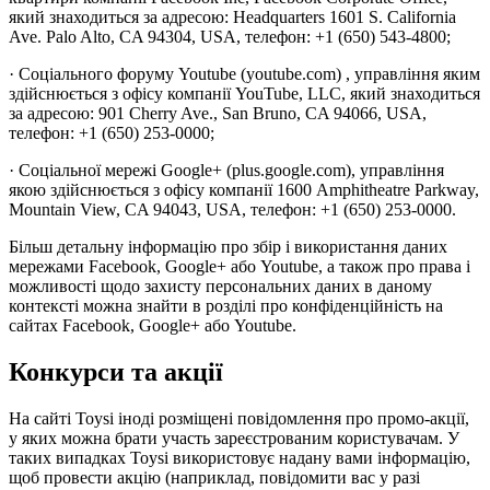
який знаходиться за адресою: Headquarters 1601 S. California
Ave. Palo Alto, CA 94304, USA, телефон: +1 (650) 543-4800;
· Соціального форуму Youtube (youtube.com) , управління яким
здійснюється з офісу компанії YouTube, LLC, який знаходиться
за адресою: 901 Cherry Ave., San Bruno, CA 94066, USA,
телефон: +1 (650) 253-0000;
· Соціальної мережі Google+ (plus.google.com), управління
якою здійснюється з офісу компанії 1600 Amphitheatre Parkway,
Mountain View, CA 94043, USA, телефон: +1 (650) 253-0000.
Більш детальну інформацію про збір і використання даних
мережами Facebook, Google+ або Youtube, а також про права і
можливості щодо захисту персональних даних в даному
контексті можна знайти в розділі про конфіденційність на
сайтах Facebook, Google+ або Youtube.
Конкурси та акції
На сайті Toysi іноді розміщені повідомлення про промо-акції,
у яких можна брати участь зареєстрованим користувачам. У
таких випадках Toysi використовує надану вами інформацію,
щоб провести акцію (наприклад, повідомити вас у разі