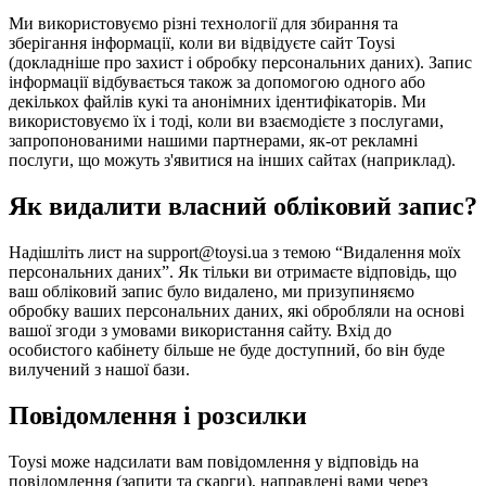
Ми використовуємо різні технології для збирання та
зберігання інформації, коли ви відвідуєте сайт Toysi
(
докладніше про захист і обробку персональних даних
). Запис
інформації відбувається також за допомогою одного або
декількох файлів кукі та анонімних ідентифікаторів. Ми
використовуємо їх і тоді, коли ви взаємодієте з послугами,
запропонованими нашими партнерами, як-от рекламні
послуги, що можуть з'явитися на інших сайтах (наприклад).
Як видалити власний обліковий запис?
Надішліть лист на support@toysi.ua з темою “Видалення моїх
персональних даних”. Як тільки ви отримаєте відповідь, що
ваш обліковий запис було видалено, ми призупиняємо
обробку ваших персональних даних, які обробляли на основі
вашої згоди з умовами використання сайту. Вхід до
особистого кабінету більше не буде доступний, бо він буде
вилучений з нашої бази.
Повідомлення і розсилки
Toysi може надсилати вам повідомлення у відповідь на
повідомлення (запити та скарги), направлені вами через