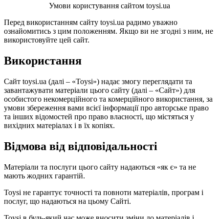
Умови користування сайтом toysi.ua
Перед використанням сайту toysi.ua радимо уважно
ознайомитись з цим положенням. Якщо ви не згодні з ним, не
використовуйте цей сайт.
Використання
Сайт toysi.ua (далі – «Toysi») надає змогу переглядати та
завантажувати матеріали цього сайту (далі – «Сайт») для
особистого некомерційного та комерційного використання, за
умови збереження вами всієї інформації про авторське право
та інших відомостей про право власності, що містяться у
вихідних матеріалах і в їх копіях.
Відмова від відповідальності
Матеріали та послуги цього сайту надаються «як є» та не
мають жодних гарантій.
Toysi не гарантує точності та повноти матеріалів, програм і
послуг, що надаються на цьому Сайті.
Toysi в будь-який час може вносити зміни до матеріалів і