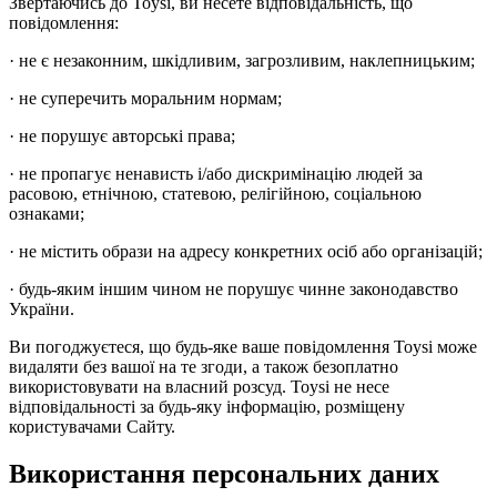
Звертаючись до Toysi, ви несете відповідальність, що
повідомлення:
· не є незаконним, шкідливим, загрозливим, наклепницьким;
· не суперечить моральним нормам;
· не порушує авторські права;
· не пропагує ненависть і/або дискримінацію людей за
расовою, етнічною, статевою, релігійною, соціальною
ознаками;
· не містить образи на адресу конкретних осіб або організацій;
· будь-яким іншим чином не порушує чинне законодавство
України.
Ви погоджуєтеся, що будь-яке ваше повідомлення Toysi може
видаляти без вашої на те згоди, а також безоплатно
використовувати на власний розсуд. Toysi не несе
відповідальності за будь-яку інформацію, розміщену
користувачами Сайту.
Використання персональних даних