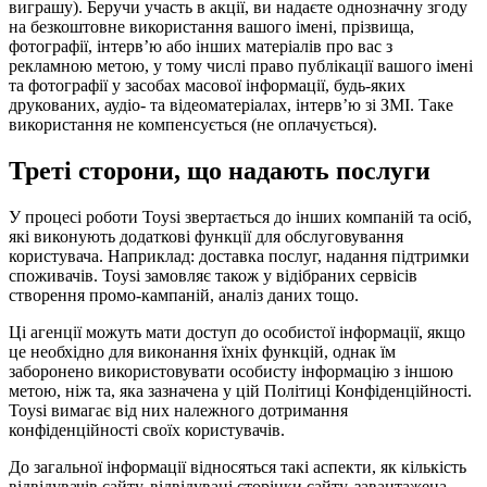
виграшу). Беручи участь в акції, ви надаєте однозначну згоду
на безкоштовне використання вашого імені, прізвища,
фотографії, інтерв’ю або інших матеріалів про вас з
рекламною метою, у тому числі право публікації вашого імені
та фотографії у засобах масової інформації, будь-яких
друкованих, аудіо- та відеоматеріалах, інтерв’ю зі ЗМІ. Таке
використання не компенсується (не оплачується).
Треті сторони, що надають послуги
У процесі роботи Toysi звертається до інших компаній та осіб,
які виконують додаткові функції для обслуговування
користувача. Наприклад: доставка послуг, надання підтримки
споживачів. Toysi замовляє також у відібраних сервісів
створення промо-кампаній, аналіз даних тощо.
Ці агенції можуть мати доступ до особистої інформації, якщо
це необхідно для виконання їхніх функцій, однак їм
заборонено використовувати особисту інформацію з іншою
метою, ніж та, яка зазначена у цій Політиці Конфіденційності.
Toysi вимагає від них належного дотримання
конфіденційності своїх користувачів.
До загальної інформації відносяться такі аспекти, як кількість
відвідувачів сайту, відвідувані сторінки сайту, завантажена