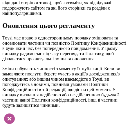
відвідані сторінки тощо), щоб зрозуміти, як відвідувачі
подорожують сайтом та які його сторінки та розділи є
найпопулярнішими.
Оновлення цього регламенту
Toysi має право в односторонньому порядку змінювати та
оновлювати частини чи повністю Політику Конфіденційності
в будь-який час, без попереднього повідомлення. У цьому
випадку радимо час від часу переглядати Політику, щоб
дізнаватися про актуальні зміни та оновлення.
Зміни набувають чинності з моменту їх публікації. Коли ви
замовляєте послуги, берете участь в акції/в дослідженнях/в
опитуваннях або іншим чином взаємодієте з Toysi, ви
погоджуєтесь з новими, повними умовами Політики
Конфіденційності в тій редакції, що діє на цей момент. У
випадку визнання недійсною або нездійсненною будь-якої
частини даної Політики конфіденційності, інші її частини
будуть залишатися чинними.