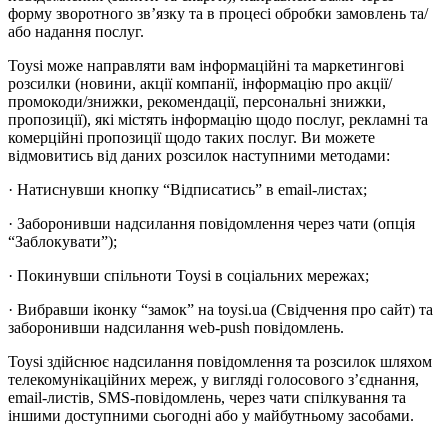
форму зворотного зв’язку та в процесі обробки замовлень та/
або надання послуг.
Toysi може направляти вам інформаційні та маркетингові
розсилки (новини, акції компанії, інформацію про акції/
промокоди/знижки, рекомендації, персональні знижки,
пропозиції), які містять інформацію щодо послуг, рекламні та
комерційні пропозиції щодо таких послуг. Ви можете
відмовитись від даних розсилок наступними методами:
· Натиснувши кнопку “Відписатись” в email-листах;
· Заборонивши надсилання повідомлення через чати (опція
“Заблокувати”);
· Покинувши спільноти Toysi в соціальних мережах;
· Вибравши іконку “замок” на toysi.ua (Свідчення про сайт) та
заборонивши надсилання web-push повідомлень.
Toysi здійснює надсилання повідомлення та розсилок шляхом
телекомунікаційних мереж, у вигляді голосового з’єднання,
email-листів, SMS-повідомлень, через чати спілкування та
іншими доступними сьогодні або у майбутньому засобами.