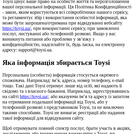
Toysi цінує ваше право на особисте життя та нерозголошення
вашої персональної інформації. Ця Політика Конфіденційності
- закон, яким користуються всі співробітники нашого сервісу,
та регламентує збір і використання особистої інформації, яка
може бути запрошена/отримана при відвідуванні вебсайту
https://toysi.ua/
, при використанні сервісу, при замовленні
послуг, листуванні або телефонній розмові. Якщо у вас
виникнуть питання або проблеми у зв’язку з
конфіденційністю, надсилайте їх, будь ласка, на електронну
адресу: support@toysi.ua.
Яка інформація збирається Toysi
Персональна (особиста) інформація стосується окремого
споживача. Наприклад: ім’я, адреса, номер телефону, e-mail
тощо. Такі дані Toysi отримує лише від осіб, які надають її
свідомо та з власного бажання. Наприклад, зареєструвавшись
на сайті
https://toysi.ua/
, або вказуючи ім’я та адресу із запитом
на отримання подальшої інформації від Toysi, або у
телефонній розмові з представником Toysi, та не виключно
такими способами. Toysi не вимагає реєстрації або надання
такої інформації для відвідування сайту.
Щоб отримувати повний спектр послуг, брати участь в акціях,
дослідженнях або іншим чином взаємодіяти з Toysi, ви