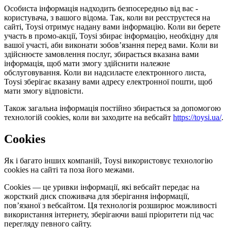
Особиста інформація надходить безпосередньо від вас -
користувача, з вашого відома. Так, коли ви реєструєтеся на
сайті, Toysi отримує надану вами інформацію. Коли ви берете
участь в промо-акції, Toysi збирає інформацію, необхідну для
вашої участі, аби виконати зобов’язання перед вами. Коли ви
здійснюєте замовлення послуг, збирається вказана вами
інформація, щоб мати змогу здійснити належне
обслуговування. Коли ви надсилаєте електронного листа,
Toysi зберігає вказану вами адресу електронної пошти, щоб
мати змогу відповісти.
Також загальна інформація постійно збирається за допомогою
технологій cookies, коли ви заходите на вебсайт
https://toysi.ua/
.
Cookies
Як і багато інших компаній, Toysi використовує технологію
cookies на сайті та поза його межами.
Cookies — це уривки інформації, які вебсайт передає на
жорсткий диск споживача для зберігання інформації,
пов’язаної з вебсайтом. Ця технологія розширює можливості
використання інтернету, зберігаючи ваші пріоритети під час
перегляду певного сайту.