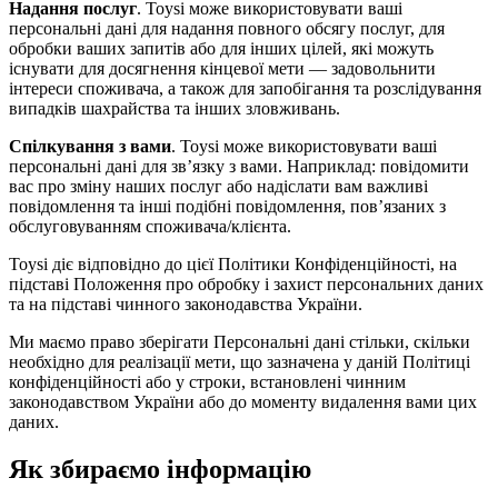
Надання послуг
. Toysi може використовувати ваші
персональні дані для надання повного обсягу послуг, для
обробки ваших запитів або для інших цілей, які можуть
існувати для досягнення кінцевої мети — задовольнити
інтереси споживача, а також для запобігання та розслідування
випадків шахрайства та інших зловживань.
Спілкування з вами
. Toysi може використовувати ваші
персональні дані для зв’язку з вами. Наприклад: повідомити
вас про зміну наших послуг або надіслати вам важливі
повідомлення та інші подібні повідомлення, пов’язаних з
обслуговуванням споживача/клієнта.
Toysi діє відповідно до цієї Політики Конфіденційності, на
підставі Положення про обробку і захист персональних даних
та на підставі чинного законодавства України.
Ми маємо право зберігати Персональні дані стільки, скільки
необхідно для реалізації мети, що зазначена у даній Політиці
конфіденційності або у строки, встановлені чинним
законодавством України або до моменту видалення вами цих
даних.
Як збираємо інформацію