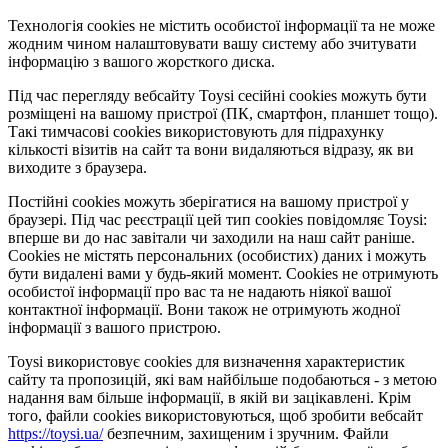
Технологія cookies не містить особистої інформації та не може
жодним чином налаштовувати вашу систему або зчитувати
інформацію з вашого жорсткого диска.
Під час перегляду вебсайту Toysi сесійні cookies можуть бути
розміщені на вашому пристрої (ПК, смартфон, планшет тощо).
Такі тимчасові cookies використовують для підрахунку
кількості візитів на сайт та вони видаляються відразу, як ви
виходите з браузера.
Постійні cookies можуть зберігатися на вашому пристрої у
браузері. Під час реєстрації цей тип cookies повідомляє Toysi:
вперше ви до нас завітали чи заходили на наш сайт раніше.
Cookies не містять персональних (особистих) даних і можуть
бути видалені вами у будь-який момент. Сookies не отримують
особистої інформації про вас та не надають ніякої вашої
контактної інформації. Вони також не отримують жодної
інформації з вашого пристрою.
Toysi використовує cookies для визначення характеристик
сайту та пропозицій, які вам найбільше подобаються - з метою
надання вам більше інформації, в якій ви зацікавлені. Крім
того, файли cookies використовуються, щоб зробити вебсайт
https://toysi.ua/
безпечним, захищеним і зручним. Файли