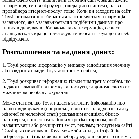
інформація, тип веббраузера, операційна система, назва
провайдера інтернет-послуг тощо. Коли ви заходите на сайт
Toysi, автоматично збирається та отримується інформація
загального, яка узагальнюється з подібними даними про
інших відвідувачів. Збираючи таку інформацію, сервіси
аналізують, як краще пристосувати вебсайт Toysi до потреб
відвідувачів.
Розголошення та надання даних:
1. Toysi розкриє інформацію у випадку запобігання злочину
або завдання шкоди Toysi або третім особам;
2. Toysi розкриває інформацію тільки тим третім особам, що
надають компанії підтримку та послуги, за допомогою яких
можливе ваше обслуговування.
Може статися, що Toysi надасть загальну інформацію про
наших відвідувачів (наприклад, відсоток відвідувачів сайту
жіночої та чоловічої статі) рекламним агенціям, бізнес-
партнерам, спонсорам та іншим третім сторонам, щоб
налаштувати або розширити зміст, рекламу, послуги на сайті
Toysi для споживачів. Toysi може збирати дані з файлів
вебреєстрації (таких як ваш веббраузер, операційна система,