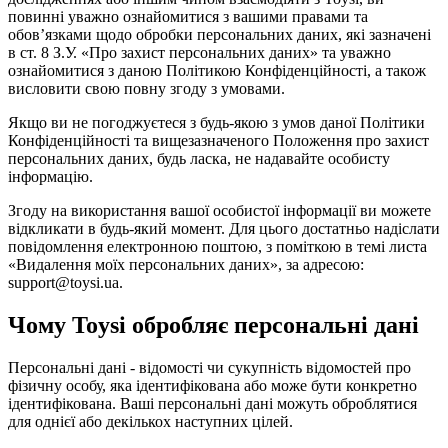
повинні уважно ознайомитися з вашими правами та
обов’язками щодо обробки персональних даних, які зазначені
в ст. 8 З.У. «Про захист персональних даних» та уважно
ознайомитися з даною Політикою Конфіденційності, а також
висловити свою повну згоду з умовами.
Якщо ви не погоджуєтеся з будь-якою з умов даної Політики
Конфіденційності та вищезазначеного Положення про захист
персональних даних, будь ласка, не надавайте особисту
інформацію.
Згоду на використання вашої особистої інформації ви можете
відкликати в будь-який момент. Для цього достатньо надіслати
повідомлення електронною поштою, з поміткою в темі листа
«Видалення моїх персональних даних», за адресою:
support@toysi.ua.
Чому Toysi обробляє персональні дані
Персональні дані - відомості чи сукупність відомостей про
фізичну особу, яка ідентифікована або може бути конкретно
ідентифікована. Ваші персональні дані можуть оброблятися
для однієї або декількох наступних цілей.