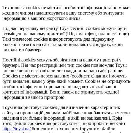
Технологія cookies не містить особистої інформації та не може
жодним чином налаштовувати вашу систему або зчитувати
інформацію з вашого жорсткого диска.
Під час перегляду вебсайту Toysi сесійні cookies можуть бути
розміщені на вашому пристрої (ПК, смартфон, планшет тощо).
Такі тимчасові cookies використовують для підрахунку
кількості візитів на сайт та вони видаляються відразу, як ви
виходите з браузера.
Постійні cookies можуть зберігатися на вашому пристрої у
браузері. Під час реєстрації цей тип cookies повідомляє Toysi:
вперше ви до нас завітали чи заходили на наш сайт раніше.
Cookies не містять персональних (особистих) даних і можуть
бути видалені вами у будь-який момент. Сookies не отримують
особистої інформації про вас та не надають ніякої вашої
контактної інформації. Вони також не отримують жодної
інформації з вашого пристрою.
Toysi використовує cookies для визначення характеристик
сайту та пропозицій, які вам найбільше подобаються - з метою
надання вам більше інформації, в якій ви зацікавлені. Крім
того, файли cookies використовуються, щоб зробити вебсайт
https://toysi.ua/
безпечним, захищеним і зручним. Файли