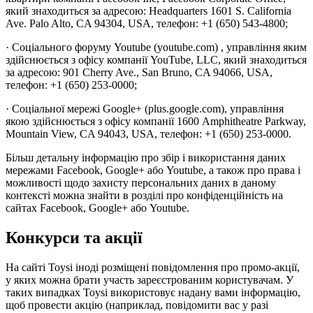
який знаходиться за адресою: Headquarters 1601 S. California
Ave. Palo Alto, CA 94304, USA, телефон: +1 (650) 543-4800;
· Соціального форуму Youtube (youtube.com) , управління яким
здійснюється з офісу компанії YouTube, LLC, який знаходиться
за адресою: 901 Cherry Ave., San Bruno, CA 94066, USA,
телефон: +1 (650) 253-0000;
· Соціальної мережі Google+ (plus.google.com), управління
якою здійснюється з офісу компанії 1600 Amphitheatre Parkway,
Mountain View, CA 94043, USA, телефон: +1 (650) 253-0000.
Більш детальну інформацію про збір і використання даних
мережами Facebook, Google+ або Youtube, а також про права і
можливості щодо захисту персональних даних в даному
контексті можна знайти в розділі про конфіденційність на
сайтах Facebook, Google+ або Youtube.
Конкурси та акції
На сайті Toysi іноді розміщені повідомлення про промо-акції,
у яких можна брати участь зареєстрованим користувачам. У
таких випадках Toysi використовує надану вами інформацію,
щоб провести акцію (наприклад, повідомити вас у разі