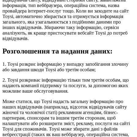
інформація, тип веббраузера, операційна система, назва
провайдера інтернет-послуг тощо. Коли ви заходите на сайт
Toysi, автоматично збирається та отримується інформація
загального, яка узагальнюється з подібними даними про
інших відвідувачів. Збираючи таку інформацію, сервіси
аналізують, як краще пристосувати вебсайт Toysi до потреб
відвідувачів.
Розголошення та надання даних:
1. Toysi розкриє інформацію у випадку запобігання злочину
або завдання шкоди Toysi або третім особам;
2. Toysi розкриває інформацію тільки тим третім особам, що
надають компанії підтримку та послуги, за допомогою яких
можливе ваше обслуговування.
Може статися, що Toysi надасть загальну інформацію про
наших відвідувачів (наприклад, відсоток відвідувачів сайту
жіночої та чоловічої статі) рекламним агенціям, бізнес-
партнерам, спонсорам та іншим третім сторонам, щоб
налаштувати або розширити зміст, рекламу, послуги на сайті
Toysi для споживачів. Toysi може збирати дані з файлів
вебреєстрації (таких як ваш веббраузер, операційна система,