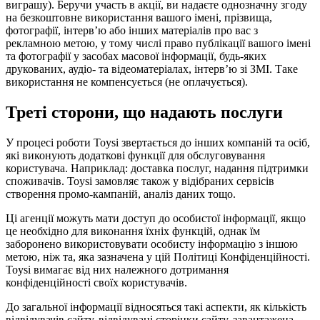
виграшу). Беручи участь в акції, ви надаєте однозначну згоду
на безкоштовне використання вашого імені, прізвища,
фотографії, інтерв’ю або інших матеріалів про вас з
рекламною метою, у тому числі право публікації вашого імені
та фотографії у засобах масової інформації, будь-яких
друкованих, аудіо- та відеоматеріалах, інтерв’ю зі ЗМІ. Таке
використання не компенсується (не оплачується).
Треті сторони, що надають послуги
У процесі роботи Toysi звертається до інших компаній та осіб,
які виконують додаткові функції для обслуговування
користувача. Наприклад: доставка послуг, надання підтримки
споживачів. Toysi замовляє також у відібраних сервісів
створення промо-кампаній, аналіз даних тощо.
Ці агенції можуть мати доступ до особистої інформації, якщо
це необхідно для виконання їхніх функцій, однак їм
заборонено використовувати особисту інформацію з іншою
метою, ніж та, яка зазначена у цій Політиці Конфіденційності.
Toysi вимагає від них належного дотримання
конфіденційності своїх користувачів.
До загальної інформації відносяться такі аспекти, як кількість
відвідувачів сайту, відвідувані сторінки сайту, завантажена