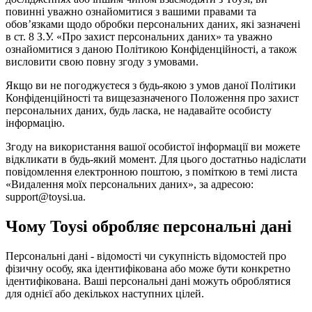
повинні уважно ознайомитися з вашими правами та
обов’язками щодо обробки персональних даних, які зазначені
в ст. 8 З.У. «Про захист персональних даних» та уважно
ознайомитися з даною Політикою Конфіденційності, а також
висловити свою повну згоду з умовами.
Якщо ви не погоджуєтеся з будь-якою з умов даної Політики
Конфіденційності та вищезазначеного Положення про захист
персональних даних, будь ласка, не надавайте особисту
інформацію.
Згоду на використання вашої особистої інформації ви можете
відкликати в будь-який момент. Для цього достатньо надіслати
повідомлення електронною поштою, з поміткою в темі листа
«Видалення моїх персональних даних», за адресою:
support@toysi.ua.
Чому Toysi обробляє персональні дані
Персональні дані - відомості чи сукупність відомостей про
фізичну особу, яка ідентифікована або може бути конкретно
ідентифікована. Ваші персональні дані можуть оброблятися
для однієї або декількох наступних цілей.