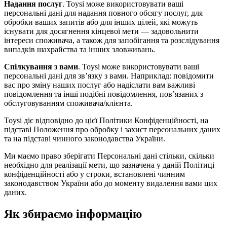
Надання послуг
. Toysi може використовувати ваші
персональні дані для надання повного обсягу послуг, для
обробки ваших запитів або для інших цілей, які можуть
існувати для досягнення кінцевої мети — задовольнити
інтереси споживача, а також для запобігання та розслідування
випадків шахрайства та інших зловживань.
Спілкування з вами
. Toysi може використовувати ваші
персональні дані для зв’язку з вами. Наприклад: повідомити
вас про зміну наших послуг або надіслати вам важливі
повідомлення та інші подібні повідомлення, пов’язаних з
обслуговуванням споживача/клієнта.
Toysi діє відповідно до цієї Політики Конфіденційності, на
підставі Положення про обробку і захист персональних даних
та на підставі чинного законодавства України.
Ми маємо право зберігати Персональні дані стільки, скільки
необхідно для реалізації мети, що зазначена у даній Політиці
конфіденційності або у строки, встановлені чинним
законодавством України або до моменту видалення вами цих
даних.
Як збираємо інформацію