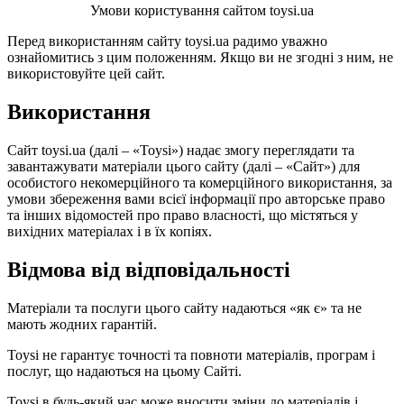
Умови користування сайтом toysi.ua
Перед використанням сайту toysi.ua радимо уважно
ознайомитись з цим положенням. Якщо ви не згодні з ним, не
використовуйте цей сайт.
Використання
Сайт toysi.ua (далі – «Toysi») надає змогу переглядати та
завантажувати матеріали цього сайту (далі – «Сайт») для
особистого некомерційного та комерційного використання, за
умови збереження вами всієї інформації про авторське право
та інших відомостей про право власності, що містяться у
вихідних матеріалах і в їх копіях.
Відмова від відповідальності
Матеріали та послуги цього сайту надаються «як є» та не
мають жодних гарантій.
Toysi не гарантує точності та повноти матеріалів, програм і
послуг, що надаються на цьому Сайті.
Toysi в будь-який час може вносити зміни до матеріалів і