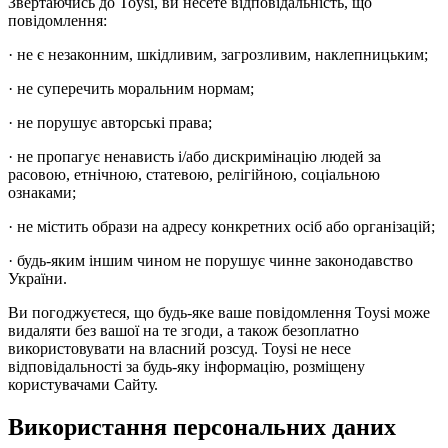
Звертаючись до Toysi, ви несете відповідальність, що
повідомлення:
· не є незаконним, шкідливим, загрозливим, наклепницьким;
· не суперечить моральним нормам;
· не порушує авторські права;
· не пропагує ненависть і/або дискримінацію людей за
расовою, етнічною, статевою, релігійною, соціальною
ознаками;
· не містить образи на адресу конкретних осіб або організацій;
· будь-яким іншим чином не порушує чинне законодавство
України.
Ви погоджуєтеся, що будь-яке ваше повідомлення Toysi може
видаляти без вашої на те згоди, а також безоплатно
використовувати на власний розсуд. Toysi не несе
відповідальності за будь-яку інформацію, розміщену
користувачами Сайту.
Використання персональних даних