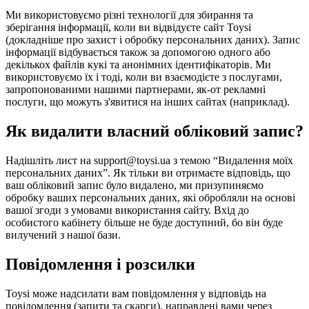
Ми використовуємо різні технології для збирання та
зберігання інформації, коли ви відвідуєте сайт Toysi
(
докладніше про захист і обробку персональних даних
). Запис
інформації відбувається також за допомогою одного або
декількох файлів кукі та анонімних ідентифікаторів. Ми
використовуємо їх і тоді, коли ви взаємодієте з послугами,
запропонованими нашими партнерами, як-от рекламні
послуги, що можуть з'явитися на інших сайтах (наприклад).
Як видалити власний обліковий запис?
Надішліть лист на support@toysi.ua з темою “Видалення моїх
персональних даних”. Як тільки ви отримаєте відповідь, що
ваш обліковий запис було видалено, ми призупиняємо
обробку ваших персональних даних, які обробляли на основі
вашої згоди з умовами використання сайту. Вхід до
особистого кабінету більше не буде доступний, бо він буде
вилучений з нашої бази.
Повідомлення і розсилки
Toysi може надсилати вам повідомлення у відповідь на
повідомлення (запити та скарги), направлені вами через