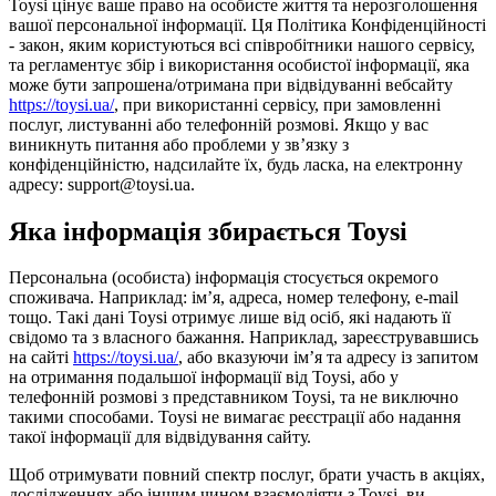
Toysi цінує ваше право на особисте життя та нерозголошення
вашої персональної інформації. Ця Політика Конфіденційності
- закон, яким користуються всі співробітники нашого сервісу,
та регламентує збір і використання особистої інформації, яка
може бути запрошена/отримана при відвідуванні вебсайту
https://toysi.ua/
, при використанні сервісу, при замовленні
послуг, листуванні або телефонній розмові. Якщо у вас
виникнуть питання або проблеми у зв’язку з
конфіденційністю, надсилайте їх, будь ласка, на електронну
адресу: support@toysi.ua.
Яка інформація збирається Toysi
Персональна (особиста) інформація стосується окремого
споживача. Наприклад: ім’я, адреса, номер телефону, e-mail
тощо. Такі дані Toysi отримує лише від осіб, які надають її
свідомо та з власного бажання. Наприклад, зареєструвавшись
на сайті
https://toysi.ua/
, або вказуючи ім’я та адресу із запитом
на отримання подальшої інформації від Toysi, або у
телефонній розмові з представником Toysi, та не виключно
такими способами. Toysi не вимагає реєстрації або надання
такої інформації для відвідування сайту.
Щоб отримувати повний спектр послуг, брати участь в акціях,
дослідженнях або іншим чином взаємодіяти з Toysi, ви