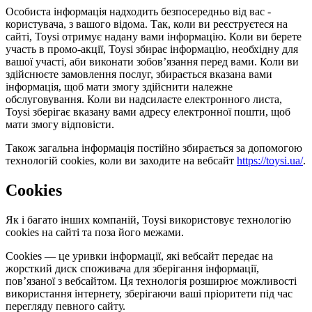
Особиста інформація надходить безпосередньо від вас -
користувача, з вашого відома. Так, коли ви реєструєтеся на
сайті, Toysi отримує надану вами інформацію. Коли ви берете
участь в промо-акції, Toysi збирає інформацію, необхідну для
вашої участі, аби виконати зобов’язання перед вами. Коли ви
здійснюєте замовлення послуг, збирається вказана вами
інформація, щоб мати змогу здійснити належне
обслуговування. Коли ви надсилаєте електронного листа,
Toysi зберігає вказану вами адресу електронної пошти, щоб
мати змогу відповісти.
Також загальна інформація постійно збирається за допомогою
технологій cookies, коли ви заходите на вебсайт
https://toysi.ua/
.
Cookies
Як і багато інших компаній, Toysi використовує технологію
cookies на сайті та поза його межами.
Cookies — це уривки інформації, які вебсайт передає на
жорсткий диск споживача для зберігання інформації,
пов’язаної з вебсайтом. Ця технологія розширює можливості
використання інтернету, зберігаючи ваші пріоритети під час
перегляду певного сайту.