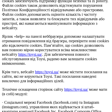
cookies забезпечують підтримку функцій безпеки та їх роботу.
Файли cookies також дозволяють відстежувати порушення
Політики Конфіденційності відвідувачами або пристроями.
Файли cookies допомагають оцінити кількість і частоту
запитів, а також виявляти та блокувати тих відвідувачів або
пристрої, які намагаються маніпулювати інформацією з
вебсайту.
Ярлик «help» на панелі веббраузера допоможе налаштувати
отримання повідомлення від браузера, перевірити нові cookies
або відключити cookies. Пам’ятайте, що cookies дозволяють
вам повною мірою користуватися всіма можливостями
вебсайту
https://toysi.ua/
. Для забезпечення повного
обслуговування від Toysi, радимо вам залишати cookies
ввімкненими.
Крім того, вебсайт
https://toysi.ua/
може містити посилання на
сайти, які не керуються Toysi. Такі посилання наведені
виключно для інформаційних цілей.
Технічне оснащення сторінок сайту
https://toysi.ua/
може мати
(в собі) модулі:
· Соціальної мережі Facebook (facebook.com) та Instagram
(instagram.com), управління яких відбувається зі штаб-
квартири компанії Facebook Inc, Facebook Corporate Office,