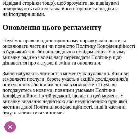
відвідані сторінки тощо), щоб зрозуміти, як відвідувачі
подорожують сайтом та які його сторінки та розділи є
найпопулярнішими.
Оновлення цього регламенту
Toysi має право в односторонньому порядку змінювати та
оновлювати частини чи повністю Політику Конфіденційності
в будь-який час, без попереднього повідомлення. У цьому
випадку радимо час від часу переглядати Політику, щоб
дізнаватися про актуальні зміни та оновлення.
Зміни набувають чинності з моменту їх публікації. Коли ви
замовляєте послуги, берете участь в акції/в дослідженнях/в
опитуваннях або іншим чином взаємодієте з Toysi, ви
погоджуєтесь з новими, повними умовами Політики
Конфіденційності в тій редакції, що діє на цей момент. У
випадку визнання недійсною або нездійсненною будь-якої
частини даної Політики конфіденційності, інші її частини
будуть залишатися чинними.