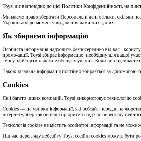
Toysi діє відповідно до цієї Політики Конфіденційності, на під
Ми маємо право зберігати Персональні дані стільки, скільки не
України або до моменту видалення вами цих даних.
Як збираємо інформацію
Особиста інформація надходить безпосередньо від вас - користув
промо-акції, Toysi збирає інформацію, необхідну для вашої уча
змогу здійснити належне обслуговування. Коли ви надсилаєте е
Також загальна інформація постійно збирається за допомогою те
Cookies
Як і багато інших компаній, Toysi використовує технологію cook
Cookies — це уривки інформації, які вебсайт передає на жорст
інтернету, зберігаючи ваші пріоритети під час перегляду певног
Технологія cookies не містить особистої інформації та не мож
Під час перегляду вебсайту Toysi сесійні cookies можуть бути 