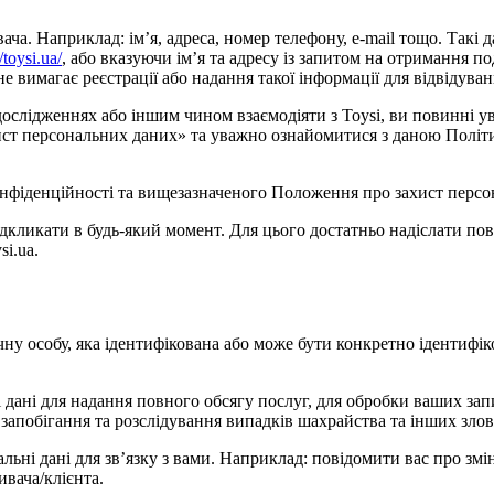
. Наприклад: ім’я, адреса, номер телефону, e-mail тощо. Такі дан
//toysi.ua/
, або вказуючи ім’я та адресу із запитом на отримання по
 вимагає реєстрації або надання такої інформації для відвідуван
 дослідженнях або іншим чином взаємодіяти з Toysi, ви повинні
захист персональних даних» та уважно ознайомитися з даною Полі
нфіденційності та вищезазначеного Положення про захист персон
ідкликати в будь-який момент. Для цього достатньо надіслати п
i.ua.
чну особу, яка ідентифікована або може бути конкретно ідентифік
 дані для надання повного обсягу послуг, для обробки ваших запи
 запобігання та розслідування випадків шахрайства та інших зло
альні дані для зв’язку з вами. Наприклад: повідомити вас про зм
ивача/клієнта.