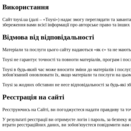
Використання
Сайт toysi.ua (далі – «Toysi») надає змогу переглядати та зава
збереження вами всієї інформації про авторське право та інших в
Відмова від відповідальності
Матеріали та послуги цього сайту надаються «як є» та не мают
Toysi не гарантує точності та повноти матеріалів, програм і по
Toysi в будь-який час може вносити зміни до матеріалів і посл
зобов'язаний оновлювати їх, якщо матеріали та послуги на цьом
Toysi за жодних обставин не несе відповідальності за будь-які
Реєстрація на сайті
Реєструючись на Сайті, ви погоджуєтеся надати правдиву та то
У результаті реєстрації ви отримуєте логін і пароль, за безпеку 
втрати реєстраційних даних, ви зобов'язуєтеся повідомити нам 