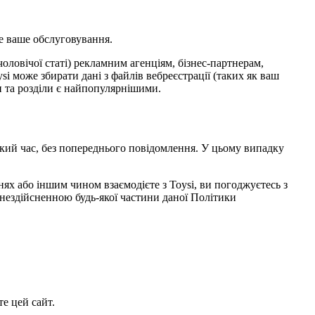
е ваше обслуговування.
чоловічої статі) рекламним агенціям, бізнес-партнерам,
i може збирати дані з файлів вебреєстрації (таких як ваш
ки та розділи є найпопулярнішими.
кий час, без попереднього повідомлення. У цьому випадку
нях або іншим чином взаємодієте з Toysi, ви погоджуєтесь з
нездійсненною будь-якої частини даної Політики
е цей сайт.