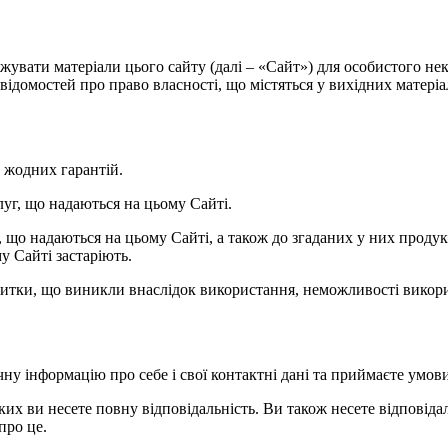
нтажувати матеріали цього сайту (далі – «Сайт») для особистого 
ідомостей про право власності, що містяться у вихідних матеріала
ь жодних гарантій.
слуг, що надаються на цьому Сайті.
уг, що надаються на цьому Сайті, а також до згаданих у них прод
у Сайті застаріють.
 збитки, що виникли внаслідок використання, неможливості викори
чну інформацію про себе і свої контактні дані та приймаєте умов
яких ви несете повну відповідальність. Ви також несете відповідаль
про це.