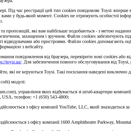
аузера.
рі. Під час реєстрації цей тип cookies повідомляє Toysi: вперше 
 вами у будь-який момент. Сookies не отримують особистої інформ
ю.
та пропозицій, які вам найбільше подобаються - з метою надання 
езпечним, захищеним і зручним. Файли cookies забезпечують під
відвідувачами або пристроями. Файли cookies допомагають оцінит
формацією з вебсайту.
ання повідомлення від браузера, перевірити нові cookies або ві
ps://toysi.ua/
. Для забезпечення повного обслуговування від Toysi
ти, які не керуються Toysi. Такі посилання наведені виключно д
собі) модулі:
gram.com), управління яких відбувається зі штаб-квартири компанії
4, USA, телефон: +1 (650) 543-4800;
здійснюється з офісу компанії YouTube, LLC, який знаходиться за
 здійснюється з офісу компанії 1600 Amphitheatre Parkway, Mounta