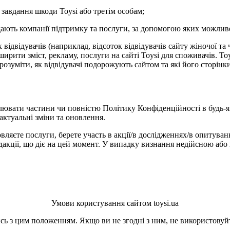
 завдання шкоди Toysi або третім особам;
адають компанії підтримку та послуги, за допомогою яких можлив
ідвідувачів (наприклад, відсоток відвідувачів сайту жіночої та 
рити зміст, рекламу, послуги на сайті Toysi для споживачів. Toys
зрозуміти, як відвідувачі подорожують сайтом та які його сторін
лювати частини чи повністю Політику Конфіденційності в будь-я
актуальні зміни та оновлення.
вляєте послуги, берете участь в акції/в дослідженнях/в опитуван
кції, що діє на цей момент. У випадку визнання недійсною або 
Умови користування сайтом toysi.ua
ь з цим положенням. Якщо ви не згодні з ним, не використовуйт