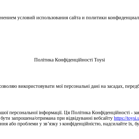
зменением условий использования сайта и политики конфиденциал
Політика Конфіденційності Toysi
зволяю використовувати мої персональні дані на засадах, перед
шої персональної інформації. Ця Політика Конфіденційності - зак
е бути запрошена/отримана при відвідуванні вебсайту
https://toysi.
я або проблеми у зв’язку з конфіденційністю, надсилайте їх, буд