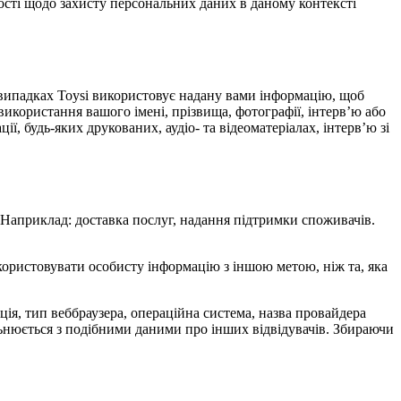
ості щодо захисту персональних даних в даному контексті
х випадках Toysi використовує надану вами інформацію, щоб
використання вашого імені, прізвища, фотографії, інтерв’ю або
ї, будь-яких друкованих, аудіо- та відеоматеріалах, інтерв’ю зі
. Наприклад: доставка послуг, надання підтримки споживачів.
икористовувати особисту інформацію з іншою метою, ніж та, яка
мація, тип веббраузера, операційна система, назва провайдера
альнюється з подібними даними про інших відвідувачів. Збираючи