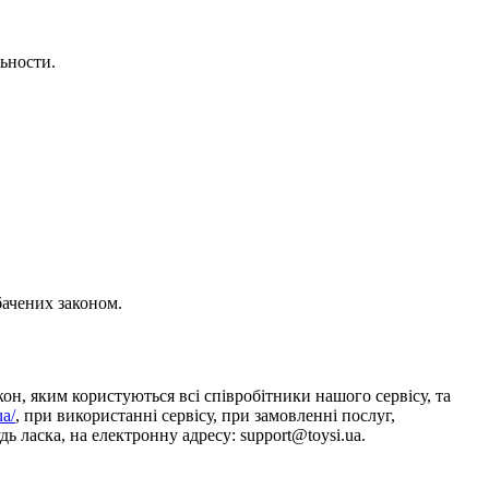
ьности.
бачених законом.
он, яким користуються всі співробітники нашого сервісу, та
ua/
, при використанні сервісу, при замовленні послуг,
ь ласка, на електронну адресу: support@toysi.ua.