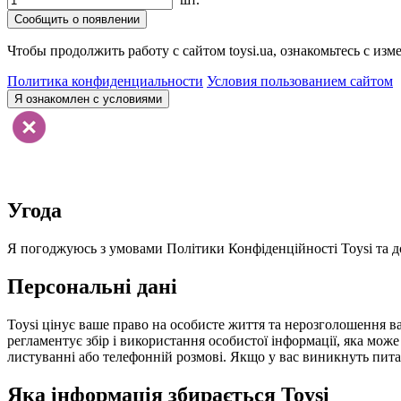
Сообщить о появлении
Чтобы продолжить работу с сайтом toysi.ua, ознакомьтесь с и
Политика конфиденциальности
Условия пользованием сайтом
Я ознакомлен с условиями
Угода
Я погоджуюсь з умовами Політики Конфіденційності Toysi та до
Персональні дані
Toysi цінує ваше право на особисте життя та нерозголошення ва
регламентує збір і використання особистої інформації, яка мож
листуванні або телефонній розмові. Якщо у вас виникнуть питанн
Яка інформація збирається Toysi