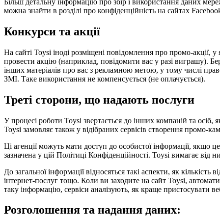
Більш детальну інформацію про збір і використання даних мере
можна знайти в розділі про конфіденційність на сайтах Facebook
Конкурси та акції
На сайті Toysi іноді розміщені повідомлення про промо-акції,
провести акцію (наприклад, повідомити вас у разі виграшу). Бер
інших матеріалів про вас з рекламною метою, у тому числі право 
ЗМІ. Таке використання не компенсується (не оплачується).
Треті сторони, що надають послуги
У процесі роботи Toysi звертається до інших компаній та осіб,
Toysi замовляє також у відібраних сервісів створення промо-кам
Ці агенції можуть мати доступ до особистої інформації, якщо ц
зазначена у цій Політиці Конфіденційності. Toysi вимагає від 
До загальної інформації відносяться такі аспекти, як кількість 
інтернет-послуг тощо. Коли ви заходите на сайт Toysi, автомат
таку інформацію, сервіси аналізують, як краще пристосувати веб
Розголошення та надання даних: