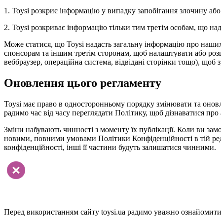
1. Toysi розкриє інформацію у випадку запобігання злочину або
2. Toysi розкриває інформацію тільки тим третім особам, що н
Може статися, що Toysi надасть загальну інформацію про наших в
спонсорам та іншим третім сторонам, щоб налаштувати або розши
веббраузер, операційна система, відвідані сторінки тощо), щоб 
Оновлення цього регламенту
Toysi має право в односторонньому порядку змінювати та онов
радимо час від часу переглядати Політику, щоб дізнаватися про 
Зміни набувають чинності з моменту їх публікації. Коли ви замо
новими, повними умовами Політики Конфіденційності в тій реда
конфіденційності, інші її частини будуть залишатися чинними.
Перед використанням сайту toysi.ua радимо уважно ознайомитис