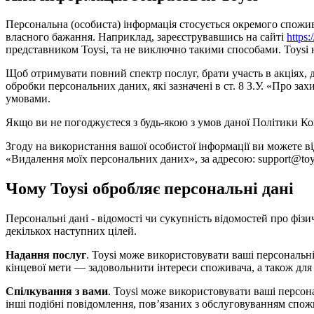
Персональна (особиста) інформація стосується окремого споживача
власного бажання. Наприклад, зареєструвавшись на сайті
https:
представником Toysi, та не виключно такими способами. Toysi не
Щоб отримувати повний спектр послуг, брати участь в акціях,
обробки персональних даних, які зазначені в ст. 8 З.У. «Про 
умовами.
Якщо ви не погоджуєтеся з будь-якою з умов даної Політики Ко
Згоду на використання вашої особистої інформації ви можете в
«Видалення моїх персональних даних», за адресою: support@toys
Чому Toysi обробляє персональні дані
Персональні дані - відомості чи сукупність відомостей про фізи
декількох наступних цілей.
Надання послуг
. Toysi може використовувати ваші персональні
кінцевої мети — задовольнити інтереси споживача, а також для
Спілкування з вами
. Toysi може використовувати ваші персон
інші подібні повідомлення, пов’язаних з обслуговуванням спож