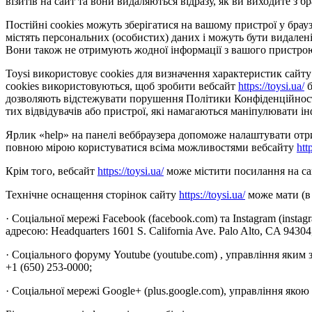
візитів на сайт та вони видаляються відразу, як ви виходите з бр
Постійні cookies можуть зберігатися на вашому пристрої у браузе
містять персональних (особистих) даних і можуть бути видалені
Вони також не отримують жодної інформації з вашого пристро
Toysi використовує cookies для визначення характеристик сайту 
cookies використовуються, щоб зробити вебсайт
https://toysi.ua/
б
дозволяють відстежувати порушення Політики Конфіденційності 
тих відвідувачів або пристрої, які намагаються маніпулювати ін
Ярлик «help» на панелі веббраузера допоможе налаштувати отрим
повною мірою користуватися всіма можливостями вебсайту
htt
Крім того, вебсайт
https://toysi.ua/
може містити посилання на сай
Технічне оснащення сторінок сайту
https://toysi.ua/
може мати (в 
· Соціальної мережі Facebook (facebook.com) та Instagram (insta
адресою: Headquarters 1601 S. California Ave. Palo Alto, CA 9430
· Соціального форуму Youtube (youtube.com) , управління яким 
+1 (650) 253-0000;
· Соціальної мережі Google+ (plus.google.com), управління якою