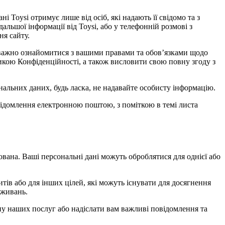
і Toysi отримує лише від осіб, які надають її свідомо та з
дальшої інформації від Toysi, або у телефонній розмові з
ня сайту.
 уважно ознайомитися з вашими правами та обов’язками щодо
тикою Конфіденційності, а також висловити свою повну згоду з
альних даних, будь ласка, не надавайте особисту інформацію.
овідомлення електронною поштою, з поміткою в темі листа
ована. Ваші персональні дані можуть оброблятися для однієї або
тів або для інших цілей, які можуть існувати для досягнення
вживань.
іну наших послуг або надіслати вам важливі повідомлення та