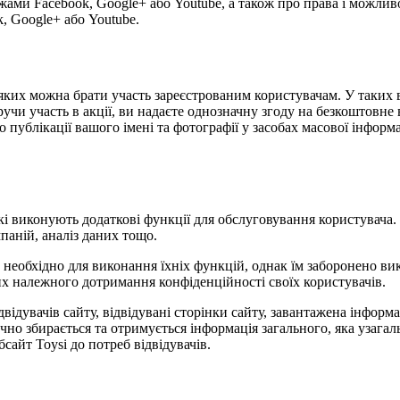
жами Facebook, Google+ або Youtube, а також про права і можлив
, Google+ або Youtube.
 у яких можна брати участь зареєстрованим користувачам. У таки
учи участь в акції, ви надаєте однозначну згоду на безкоштовне 
публікації вашого імені та фотографії у засобах масової інформаці
 які виконують додаткові функції для обслуговування користувача
паній, аналіз даних тощо.
е необхідно для виконання їхніх функцій, однак їм заборонено в
них належного дотримання конфіденційності своїх користувачів.
відвідувачів сайту, відвідувані сторінки сайту, завантажена інфор
ично збирається та отримується інформація загального, яка узаг
сайт Toysi до потреб відвідувачів.