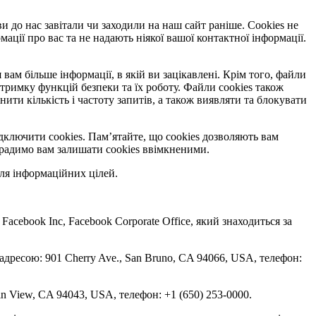
ви до нас завітали чи заходили на наш сайт раніше. Cookies не
ації про вас та не надають ніякої вашої контактної інформації.
вам більше інформації, в якій ви зацікавлені. Крім того, файли
тримку функцій безпеки та їх роботу. Файли cookies також
и кількість і частоту запитів, а також виявляти та блокувати
дключити cookies. Пам’ятайте, що cookies дозволяють вам
, радимо вам залишати cookies ввімкненими.
ля інформаційних цілей.
 Facebook Inc, Facebook Corporate Office, який знаходиться за
 адресою: 901 Cherry Ave., San Bruno, CA 94066, USA, телефон:
in View, CA 94043, USA, телефон: +1 (650) 253-0000.