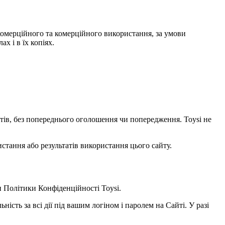
некомерційного та комерційного використання, за умови
х і в їх копіях.
уктів, без попереднього оголошення чи попередження. Toysi не
стання або результатів використання цього сайту.
и
Політики Конфіденційності Toysi
.
ність за всі дії під вашим логіном і паролем на Сайті. У разі