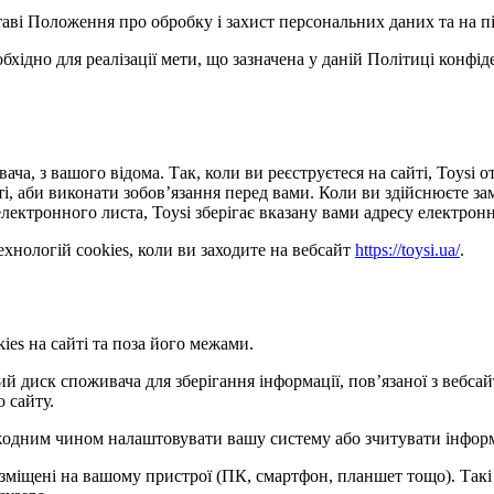
ставі Положення про обробку і захист персональних даних та на п
обхідно для реалізації мети, що зазначена у даній Політиці конфі
ача, з вашого відома. Так, коли ви реєструєтеся на сайті, Toysi
сті, аби виконати зобов’язання перед вами. Коли ви здійснюєте з
лектронного листа, Toysi зберігає вказану вами адресу електронн
хнологій cookies, коли ви заходите на вебсайт
https://toysi.ua/
.
ies на сайті та поза його межами.
кий диск споживача для зберігання інформації, пов’язаної з веб
о сайту.
е жодним чином налаштовувати вашу систему або зчитувати інфор
розміщені на вашому пристрої (ПК, смартфон, планшет тощо). Такі