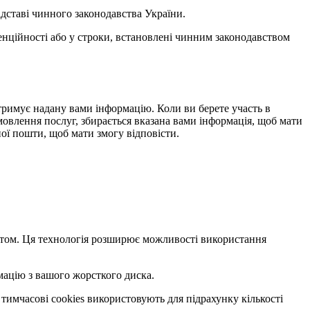
ідставі чинного законодавства України.
денційності або у строки, встановлені чинним законодавством
 отримує надану вами інформацію. Коли ви берете участь в
амовлення послуг, збирається вказана вами інформація, щоб мати
ої пошти, щоб мати змогу відповісти.
сайтом. Ця технологія розширює можливості використання
мацію з вашого жорсткого диска.
 тимчасові cookies використовують для підрахунку кількості