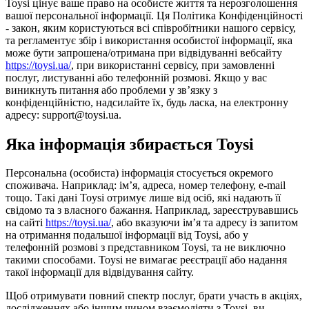
Toysi цінує ваше право на особисте життя та нерозголошення
вашої персональної інформації. Ця Політика Конфіденційності
- закон, яким користуються всі співробітники нашого сервісу,
та регламентує збір і використання особистої інформації, яка
може бути запрошена/отримана при відвідуванні вебсайту
https://toysi.ua/
, при використанні сервісу, при замовленні
послуг, листуванні або телефонній розмові. Якщо у вас
виникнуть питання або проблеми у зв’язку з
конфіденційністю, надсилайте їх, будь ласка, на електронну
адресу: support@toysi.ua.
Яка інформація збирається Toysi
Персональна (особиста) інформація стосується окремого
споживача. Наприклад: ім’я, адреса, номер телефону, e-mail
тощо. Такі дані Toysi отримує лише від осіб, які надають її
свідомо та з власного бажання. Наприклад, зареєструвавшись
на сайті
https://toysi.ua/
, або вказуючи ім’я та адресу із запитом
на отримання подальшої інформації від Toysi, або у
телефонній розмові з представником Toysi, та не виключно
такими способами. Toysi не вимагає реєстрації або надання
такої інформації для відвідування сайту.
Щоб отримувати повний спектр послуг, брати участь в акціях,
дослідженнях або іншим чином взаємодіяти з Toysi, ви