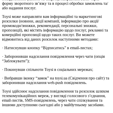
форму зворотного зв’язку та в процесі обробки замовлень та/
або надання послуг.
Toysi може направляти вам інформаційні та маркетингові
розсилки (новини, акції компанії, інформацію про акції/
промокоди/знижки, рекомендації, персональні знижки,
пропозиції), які містять інформацію щодо послуг, рекламні та
комерційні пропозиції щодо таких послуг. Ви можете
відмовитись від даних розсилок наступними методами:
· Натиснувши кнопку “Відписатись” в email-листах;
· Заборонивши надсилання повідомлення через чати (опція
“Заблокувати”);
· Покинувши спільноти Toysi в соціальних мережах;
· Вибравши іконку “замок” на toysi.ua (Свідчення про сайт) та
заборонивши надсилання web-push повідомлень.
Toysi здійснює надсилання повідомлення та розсилок шляхом
телекомунікаційних мереж, у вигляді голосового з’єднання,
email-листів, SMS-повідомлень, через чати спілкування та
іншими доступними сьогодні або у майбутньому засобами.