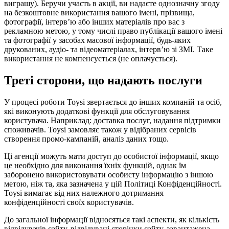
виграшу). Беручи участь в акції, ви надаєте однозначну згоду
на безкоштовне використання вашого імені, прізвища,
фотографії, інтерв’ю або інших матеріалів про вас з
рекламною метою, у тому числі право публікації вашого імені
та фотографії у засобах масової інформації, будь-яких
друкованих, аудіо- та відеоматеріалах, інтерв’ю зі ЗМІ. Таке
використання не компенсується (не оплачується).
Треті сторони, що надають послуги
У процесі роботи Toysi звертається до інших компаній та осіб,
які виконують додаткові функції для обслуговування
користувача. Наприклад: доставка послуг, надання підтримки
споживачів. Toysi замовляє також у відібраних сервісів
створення промо-кампаній, аналіз даних тощо.
Ці агенції можуть мати доступ до особистої інформації, якщо
це необхідно для виконання їхніх функцій, однак їм
заборонено використовувати особисту інформацію з іншою
метою, ніж та, яка зазначена у цій Політиці Конфіденційності.
Toysi вимагає від них належного дотримання
конфіденційності своїх користувачів.
До загальної інформації відносяться такі аспекти, як кількість
відвідувачів сайту, відвідувані сторінки сайту, завантажена