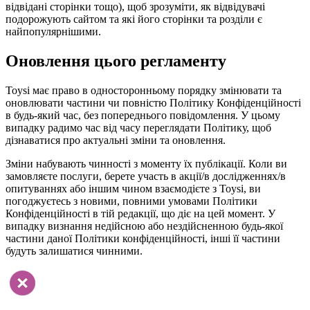
відвідані сторінки тощо), щоб зрозуміти, як відвідувачі
подорожують сайтом та які його сторінки та розділи є
найпопулярнішими.
Оновлення цього регламенту
Toysi має право в односторонньому порядку змінювати та
оновлювати частини чи повністю Політику Конфіденційності
в будь-який час, без попереднього повідомлення. У цьому
випадку радимо час від часу переглядати Політику, щоб
дізнаватися про актуальні зміни та оновлення.
Зміни набувають чинності з моменту їх публікації. Коли ви
замовляєте послуги, берете участь в акції/в дослідженнях/в
опитуваннях або іншим чином взаємодієте з Toysi, ви
погоджуєтесь з новими, повними умовами Політики
Конфіденційності в тій редакції, що діє на цей момент. У
випадку визнання недійсною або нездійсненною будь-якої
частини даної Політики конфіденційності, інші її частини
будуть залишатися чинними.