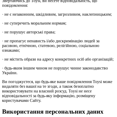
Звертаючись до Toysi, ви несете відповідальність, що
повідомлення:
· не є незаконним, шкідливим, загрозливим, наклепницьким;
· не суперечить моральним нормам;
· не порушує авторські права;
· не пропагує ненависть і/або дискримінацію людей за
расовою, етнічною, статевою, релігійною, соціальною
ознаками;
· не містить образи на адресу конкретних осіб або організацій;
· будь-яким іншим чином не порушує чинне законодавство
України.
Ви погоджуєтеся, що будь-яке ваше повідомлення Toysi може
видаляти без вашої на те згоди, а також безоплатно
використовувати на власний розсуд. Toysi не несе
відповідальності за будь-яку інформацію, розміщену
користувачами Сайту.
Використання персональних даних