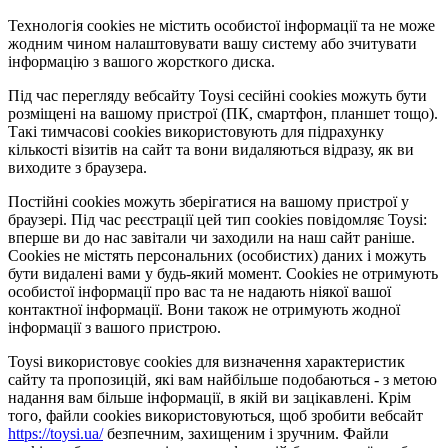
Технологія cookies не містить особистої інформації та не може
жодним чином налаштовувати вашу систему або зчитувати
інформацію з вашого жорсткого диска.
Під час перегляду вебсайту Toysi сесійні cookies можуть бути
розміщені на вашому пристрої (ПК, смартфон, планшет тощо).
Такі тимчасові cookies використовують для підрахунку
кількості візитів на сайт та вони видаляються відразу, як ви
виходите з браузера.
Постійні cookies можуть зберігатися на вашому пристрої у
браузері. Під час реєстрації цей тип cookies повідомляє Toysi:
вперше ви до нас завітали чи заходили на наш сайт раніше.
Cookies не містять персональних (особистих) даних і можуть
бути видалені вами у будь-який момент. Сookies не отримують
особистої інформації про вас та не надають ніякої вашої
контактної інформації. Вони також не отримують жодної
інформації з вашого пристрою.
Toysi використовує cookies для визначення характеристик
сайту та пропозицій, які вам найбільше подобаються - з метою
надання вам більше інформації, в якій ви зацікавлені. Крім
того, файли cookies використовуються, щоб зробити вебсайт
https://toysi.ua/
безпечним, захищеним і зручним. Файли