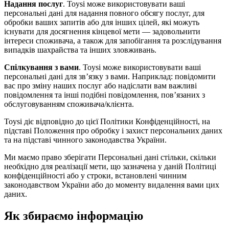
Надання послуг
. Toysi може використовувати ваші
персональні дані для надання повного обсягу послуг, для
обробки ваших запитів або для інших цілей, які можуть
існувати для досягнення кінцевої мети — задовольнити
інтереси споживача, а також для запобігання та розслідування
випадків шахрайства та інших зловживань.
Спілкування з вами
. Toysi може використовувати ваші
персональні дані для зв’язку з вами. Наприклад: повідомити
вас про зміну наших послуг або надіслати вам важливі
повідомлення та інші подібні повідомлення, пов’язаних з
обслуговуванням споживача/клієнта.
Toysi діє відповідно до цієї Політики Конфіденційності, на
підставі Положення про обробку і захист персональних даних
та на підставі чинного законодавства України.
Ми маємо право зберігати Персональні дані стільки, скільки
необхідно для реалізації мети, що зазначена у даній Політиці
конфіденційності або у строки, встановлені чинним
законодавством України або до моменту видалення вами цих
даних.
Як збираємо інформацію