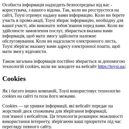
Особиста інформація надходить безпосередньо від вас -
користувача, з вашого відома. Так, коли ви реєструєтеся на
сайті, Toysi отримує надану вами інформацію. Коли ви берете
участь в промо-акції, Toysi збирає інформацію, необхідну для
вашої участі, аби виконати зобов’язання перед вами. Коли ви
здійснюєте замовлення послуг, збирається вказана вами
інформація, щоб мати змогу здійснити належне
обслуговування. Коли ви надсилаєте електронного листа,
Toysi зберігає вказану вами адресу електронної пошти, щоб
мати змогу відповісти.
Також загальна інформація постійно збирається за допомогою
технологій cookies, коли ви заходите на вебсайт
https://toysi.ua/
.
Cookies
Як і багато інших компаній, Toysi використовує технологію
cookies на сайті та поза його межами.
Cookies — це уривки інформації, які вебсайт передає на
жорсткий диск споживача для зберігання інформації,
пов’язаної з вебсайтом. Ця технологія розширює можливості
використання інтернету, зберігаючи ваші пріоритети під час
перегляду певного сайту.