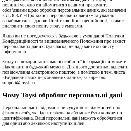
повинні уважно ознайомитися з вашими правами та
обов’язками щодо обробки персональних даних, які зазначені
в ст. 8 З.У. «Про захист персональних даних» та уважно
ознайомитися з даною Політикою Конфіденційності, а також
висловити свою повну згоду з умовами.
Якщо ви не погоджуєтеся з будь-якою з умов даної Політики
Конфіденційності та вищезазначеного Положення про захист
персональних даних, будь ласка, не надавайте особисту
інформацію.
Згоду на використання вашої особистої інформації ви можете
відкликати в будь-який момент. Для цього достатньо надіслати
повідомлення електронною поштою, з поміткою в темі листа
«Видалення моїх персональних даних», за адресою:
support@toysi.ua.
Чому Toysi обробляє персональні дані
Персональні дані - відомості чи сукупність відомостей про
фізичну особу, яка ідентифікована або може бути конкретно
ідентифікована. Ваші персональні дані можуть оброблятися
для однієї або декількох наступних цілей.