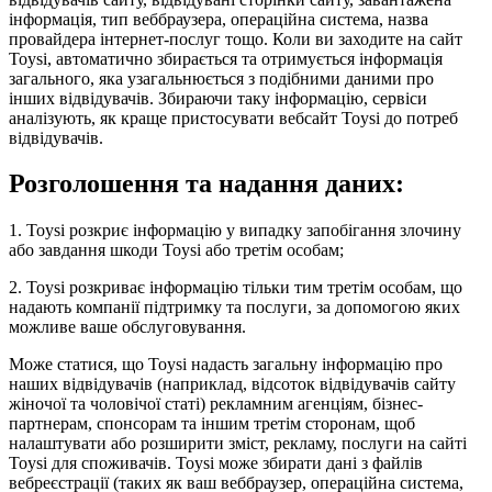
інформація, тип веббраузера, операційна система, назва
провайдера інтернет-послуг тощо. Коли ви заходите на сайт
Toysi, автоматично збирається та отримується інформація
загального, яка узагальнюється з подібними даними про
інших відвідувачів. Збираючи таку інформацію, сервіси
аналізують, як краще пристосувати вебсайт Toysi до потреб
відвідувачів.
Розголошення та надання даних:
1. Toysi розкриє інформацію у випадку запобігання злочину
або завдання шкоди Toysi або третім особам;
2. Toysi розкриває інформацію тільки тим третім особам, що
надають компанії підтримку та послуги, за допомогою яких
можливе ваше обслуговування.
Може статися, що Toysi надасть загальну інформацію про
наших відвідувачів (наприклад, відсоток відвідувачів сайту
жіночої та чоловічої статі) рекламним агенціям, бізнес-
партнерам, спонсорам та іншим третім сторонам, щоб
налаштувати або розширити зміст, рекламу, послуги на сайті
Toysi для споживачів. Toysi може збирати дані з файлів
вебреєстрації (таких як ваш веббраузер, операційна система,