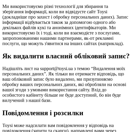
Ми використовуємо різні технології для збирання та
зберігання інформації, коли ви відвідуєте сайт Toysi
(
докладніше про захист і обробку персональних даних
). Запис
інформації відбувається також за допомогою одного або
декількох файлів кукі та анонімних ідентифікаторів. Ми
використовуємо їх і тоді, коли ви взаємодієте з послугами,
запропонованими нашими партнерами, як-от рекламні
послуги, що можуть з'явитися на інших сайтах (наприклад).
Як видалити власний обліковий запис?
Надішліть лист на support@toysi.ua з темою “Видалення моїх
персональних даних”. Як тільки ви отримаєте відповідь, що
ваш обліковий запис було видалено, ми призупиняємо
обробку ваших персональних даних, які обробляли на основі
вашої згоди з умовами використання сайту. Вхід до
особистого кабінету більше не буде доступний, бо він буде
вилучений з нашої бази.
Повідомлення і розсилки
Toysi може надсилати вам повідомлення у відповідь на
повідомлення (запити та скарги), направлені вами через