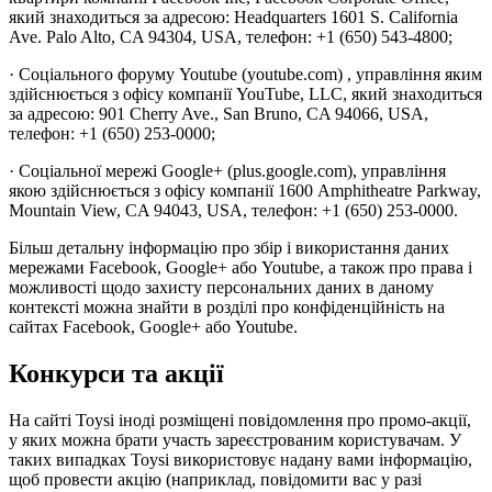
який знаходиться за адресою: Headquarters 1601 S. California
Ave. Palo Alto, CA 94304, USA, телефон: +1 (650) 543-4800;
· Соціального форуму Youtube (youtube.com) , управління яким
здійснюється з офісу компанії YouTube, LLC, який знаходиться
за адресою: 901 Cherry Ave., San Bruno, CA 94066, USA,
телефон: +1 (650) 253-0000;
· Соціальної мережі Google+ (plus.google.com), управління
якою здійснюється з офісу компанії 1600 Amphitheatre Parkway,
Mountain View, CA 94043, USA, телефон: +1 (650) 253-0000.
Більш детальну інформацію про збір і використання даних
мережами Facebook, Google+ або Youtube, а також про права і
можливості щодо захисту персональних даних в даному
контексті можна знайти в розділі про конфіденційність на
сайтах Facebook, Google+ або Youtube.
Конкурси та акції
На сайті Toysi іноді розміщені повідомлення про промо-акції,
у яких можна брати участь зареєстрованим користувачам. У
таких випадках Toysi використовує надану вами інформацію,
щоб провести акцію (наприклад, повідомити вас у разі