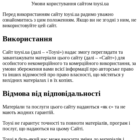
Умови користування сайтом toysi.ua
Перед використанням сайту toysi.ua радимо уважно
ознайомитись з цим положенням. Якщо ви не згодні з ним, не
використовуйте цей сайт.
Використання
Сайт toysi.ua (далі – «Toysi») надає змогу переглядати та
завантажувати матеріали цього сайту (далі – «Сайт») для
особистого некомерційного та комерційного використання, за
умови збереження вами всієї інформації про авторське право
та інших відомостей про право власності, що містяться у
вихідних матеріалах і в їх копіях.
Відмова від відповідальності
Матеріали та послуги цього сайту надаються «як є» та не
мають жодних гарантій.
Toysi не гарантує точності та повноти матеріалів, програм і
послуг, що надаються на цьому Сайті.
Toysi в будь-який час може вносити зміни до матеріалів і