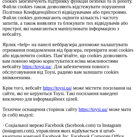
cookies забезпечують підтримку функцій безпеки та їх роботу.
Файли cookies також дозволяють відстежувати порушення
Політики Конфіденційності відвідувачами або пристроями.
Файли cookies допомагають оцінити кількість і частоту
запитів, а також виявляти та блокувати тих відвідувачів або
пристрої, які намагаються маніпулювати інформацією з
вебсайту.
Ярлик «help» на панелі веббраузера допоможе налаштувати
отримання повідомлення від браузера, перевірити нові cookies
або відключити cookies. Пам’ятайте, що cookies дозволяють
вам повною мірою користуватися всіма можливостями
вебсайту
https://toysi.ua/
. Для забезпечення повного
обслуговування від Toysi, радимо вам залишати cookies
ввімкненими.
Крім того, вебсайт
https://toysi.ua/
може містити посилання на
сайти, які не керуються Toysi. Такі посилання наведені
виключно для інформаційних цілей.
Технічне оснащення сторінок сайту
https://toysi.ua/
може мати
(в собі) модулі:
· Соціальної мережі Facebook (facebook.com) та Instagram
(instagram.com), управління яких відбувається зі штаб-
квартири компанії Facebook Inc, Facebook Corporate Office,