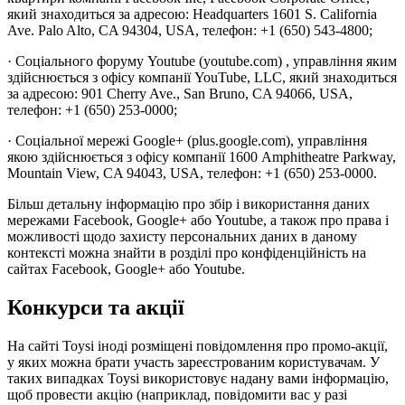
який знаходиться за адресою: Headquarters 1601 S. California
Ave. Palo Alto, CA 94304, USA, телефон: +1 (650) 543-4800;
· Соціального форуму Youtube (youtube.com) , управління яким
здійснюється з офісу компанії YouTube, LLC, який знаходиться
за адресою: 901 Cherry Ave., San Bruno, CA 94066, USA,
телефон: +1 (650) 253-0000;
· Соціальної мережі Google+ (plus.google.com), управління
якою здійснюється з офісу компанії 1600 Amphitheatre Parkway,
Mountain View, CA 94043, USA, телефон: +1 (650) 253-0000.
Більш детальну інформацію про збір і використання даних
мережами Facebook, Google+ або Youtube, а також про права і
можливості щодо захисту персональних даних в даному
контексті можна знайти в розділі про конфіденційність на
сайтах Facebook, Google+ або Youtube.
Конкурси та акції
На сайті Toysi іноді розміщені повідомлення про промо-акції,
у яких можна брати участь зареєстрованим користувачам. У
таких випадках Toysi використовує надану вами інформацію,
щоб провести акцію (наприклад, повідомити вас у разі