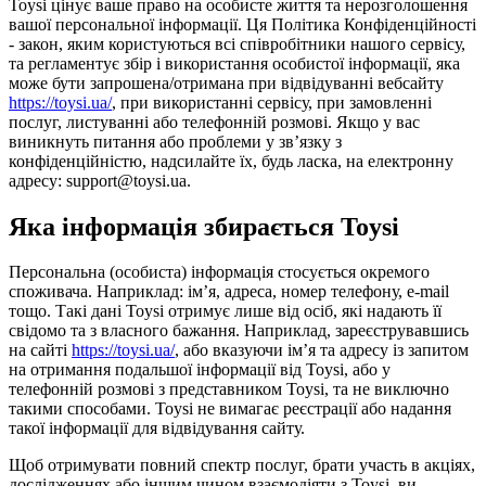
Toysi цінує ваше право на особисте життя та нерозголошення
вашої персональної інформації. Ця Політика Конфіденційності
- закон, яким користуються всі співробітники нашого сервісу,
та регламентує збір і використання особистої інформації, яка
може бути запрошена/отримана при відвідуванні вебсайту
https://toysi.ua/
, при використанні сервісу, при замовленні
послуг, листуванні або телефонній розмові. Якщо у вас
виникнуть питання або проблеми у зв’язку з
конфіденційністю, надсилайте їх, будь ласка, на електронну
адресу: support@toysi.ua.
Яка інформація збирається Toysi
Персональна (особиста) інформація стосується окремого
споживача. Наприклад: ім’я, адреса, номер телефону, e-mail
тощо. Такі дані Toysi отримує лише від осіб, які надають її
свідомо та з власного бажання. Наприклад, зареєструвавшись
на сайті
https://toysi.ua/
, або вказуючи ім’я та адресу із запитом
на отримання подальшої інформації від Toysi, або у
телефонній розмові з представником Toysi, та не виключно
такими способами. Toysi не вимагає реєстрації або надання
такої інформації для відвідування сайту.
Щоб отримувати повний спектр послуг, брати участь в акціях,
дослідженнях або іншим чином взаємодіяти з Toysi, ви