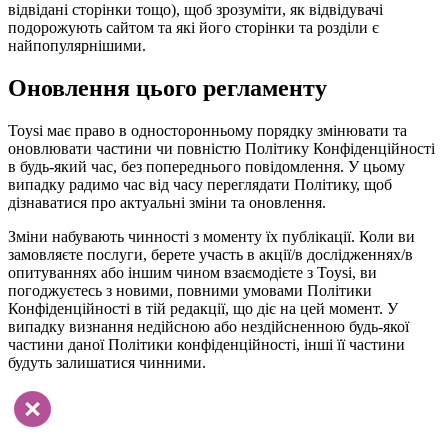
відвідані сторінки тощо), щоб зрозуміти, як відвідувачі
подорожують сайтом та які його сторінки та розділи є
найпопулярнішими.
Оновлення цього регламенту
Toysi має право в односторонньому порядку змінювати та
оновлювати частини чи повністю Політику Конфіденційності
в будь-який час, без попереднього повідомлення. У цьому
випадку радимо час від часу переглядати Політику, щоб
дізнаватися про актуальні зміни та оновлення.
Зміни набувають чинності з моменту їх публікації. Коли ви
замовляєте послуги, берете участь в акції/в дослідженнях/в
опитуваннях або іншим чином взаємодієте з Toysi, ви
погоджуєтесь з новими, повними умовами Політики
Конфіденційності в тій редакції, що діє на цей момент. У
випадку визнання недійсною або нездійсненною будь-якої
частини даної Політики конфіденційності, інші її частини
будуть залишатися чинними.