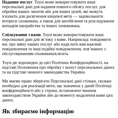
Надання послуг
. Toysi може використовувати ваші
персональні дані для надання повного обсягу послуг, для
обробки ваших запитів або для інших цілей, які можуть
існувати для досягнення кінцевої мети — задовольнити
інтереси споживача, а також для запобігання та розслідування
випадків шахрайства та інших зловживань.
Спілкування з вами
. Toysi може використовувати ваші
персональні дані для зв’язку з вами. Наприклад: повідомити
вас про зміну наших послуг або надіслати вам важливі
повідомлення та інші подібні повідомлення, пов’язаних з
обслуговуванням споживача/клієнта.
Toysi діє відповідно до цієї Політики Конфіденційності, на
підставі Положення про обробку і захист персональних даних
та на підставі чинного законодавства України.
Ми маємо право зберігати Персональні дані стільки, скільки
необхідно для реалізації мети, що зазначена у даній Політиці
конфіденційності або у строки, встановлені чинним
законодавством України або до моменту видалення вами цих
даних.
Як збираємо інформацію