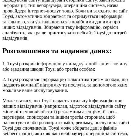
інформація, тип веббраузера, операційна система, назва
провайдера інтернет-послуг тощо. Коли ви заходите на сайт
Toysi, автоматично збирається та отримується інформація
загального, яка узагальнюється з подібними даними про
інших відвідувачів. Збираючи таку інформацію, сервіси
аналізують, як краще пристосувати вебсайт Toysi до потреб
відвідувачів.
Розголошення та надання даних:
1. Toysi розкриє інформацію у випадку запобігання злочину
або завдання шкоди Toysi або третім особам;
2. Toysi розкриває інформацію тільки тим третім особам, що
надають компанії підтримку та послуги, за допомогою яких
можливе ваше обслуговування.
Може статися, що Toysi надасть загальну інформацію про
наших відвідувачів (наприклад, відсоток відвідувачів сайту
жіночої та чоловічої статі) рекламним агенціям, бізнес-
партнерам, спонсорам та іншим третім сторонам, щоб
налаштувати або розширити зміст, рекламу, послуги на сайті
Toysi для споживачів. Toysi може збирати дані з файлів
вебреєстрації (таких як ваш веббраузер, операційна система,