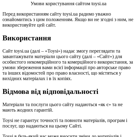
Умови користування сайтом toysi.ua
Перед використанням сайту toysi.ua радимо уважно
ознайомитись з цим положенням. Якщо ви не згодні з ним, не
використовуйте цей сайт.
Використання
Сайт toysi.ua (далі – «Toysi») надає змогу переглядати та
завантажувати матеріали цього сайту (далі – «Сайт») для
особистого некомерційного та комерційного використання, за
умови збереження вами всієї інформації про авторське право
та інших відомостей про право власності, що містяться у
вихідних матеріалах і в їх копіях.
Відмова від відповідальності
Матеріали та послуги цього сайту надаються «як є» та не
мають жодних гарантій.
Toysi не гарантує точності та повноти матеріалів, програм і
послуг, що надаються на цьому Сайті.
Toysi в будь-який час може вносити зміни до матеріалів і