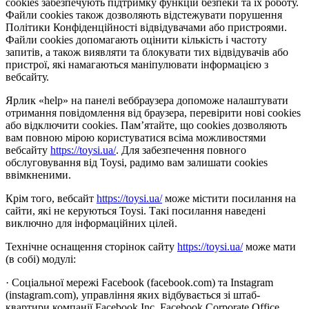
cookies забезпечують підтримку функцій безпеки та їх роботу.
Файли cookies також дозволяють відстежувати порушення
Політики Конфіденційності відвідувачами або пристроями.
Файли cookies допомагають оцінити кількість і частоту
запитів, а також виявляти та блокувати тих відвідувачів або
пристрої, які намагаються маніпулювати інформацією з
вебсайту.
Ярлик «help» на панелі веббраузера допоможе налаштувати
отримання повідомлення від браузера, перевірити нові cookies
або відключити cookies. Пам’ятайте, що cookies дозволяють
вам повною мірою користуватися всіма можливостями
вебсайту
https://toysi.ua/
. Для забезпечення повного
обслуговування від Toysi, радимо вам залишати cookies
ввімкненими.
Крім того, вебсайт
https://toysi.ua/
може містити посилання на
сайти, які не керуються Toysi. Такі посилання наведені
виключно для інформаційних цілей.
Технічне оснащення сторінок сайту
https://toysi.ua/
може мати
(в собі) модулі:
· Соціальної мережі Facebook (facebook.com) та Instagram
(instagram.com), управління яких відбувається зі штаб-
квартири компанії Facebook Inc, Facebook Corporate Office,