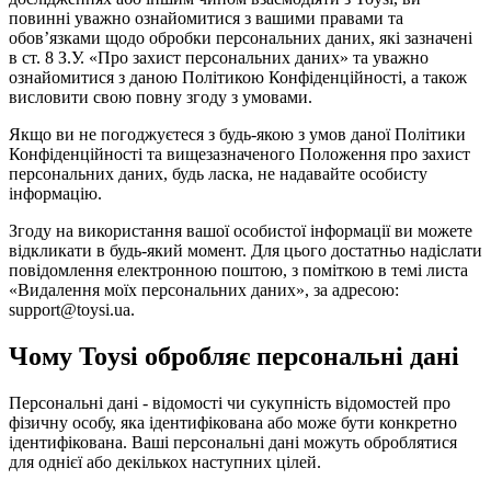
повинні уважно ознайомитися з вашими правами та
обов’язками щодо обробки персональних даних, які зазначені
в ст. 8 З.У. «Про захист персональних даних» та уважно
ознайомитися з даною Політикою Конфіденційності, а також
висловити свою повну згоду з умовами.
Якщо ви не погоджуєтеся з будь-якою з умов даної Політики
Конфіденційності та вищезазначеного Положення про захист
персональних даних, будь ласка, не надавайте особисту
інформацію.
Згоду на використання вашої особистої інформації ви можете
відкликати в будь-який момент. Для цього достатньо надіслати
повідомлення електронною поштою, з поміткою в темі листа
«Видалення моїх персональних даних», за адресою:
support@toysi.ua.
Чому Toysi обробляє персональні дані
Персональні дані - відомості чи сукупність відомостей про
фізичну особу, яка ідентифікована або може бути конкретно
ідентифікована. Ваші персональні дані можуть оброблятися
для однієї або декількох наступних цілей.