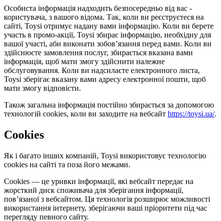
Особиста інформація надходить безпосередньо від вас -
користувача, з вашого відома. Так, коли ви реєструєтеся на
сайті, Toysi отримує надану вами інформацію. Коли ви берете
участь в промо-акції, Toysi збирає інформацію, необхідну для
вашої участі, аби виконати зобов’язання перед вами. Коли ви
здійснюєте замовлення послуг, збирається вказана вами
інформація, щоб мати змогу здійснити належне
обслуговування. Коли ви надсилаєте електронного листа,
Toysi зберігає вказану вами адресу електронної пошти, щоб
мати змогу відповісти.
Також загальна інформація постійно збирається за допомогою
технологій cookies, коли ви заходите на вебсайт
https://toysi.ua/
.
Cookies
Як і багато інших компаній, Toysi використовує технологію
cookies на сайті та поза його межами.
Cookies — це уривки інформації, які вебсайт передає на
жорсткий диск споживача для зберігання інформації,
пов’язаної з вебсайтом. Ця технологія розширює можливості
використання інтернету, зберігаючи ваші пріоритети під час
перегляду певного сайту.