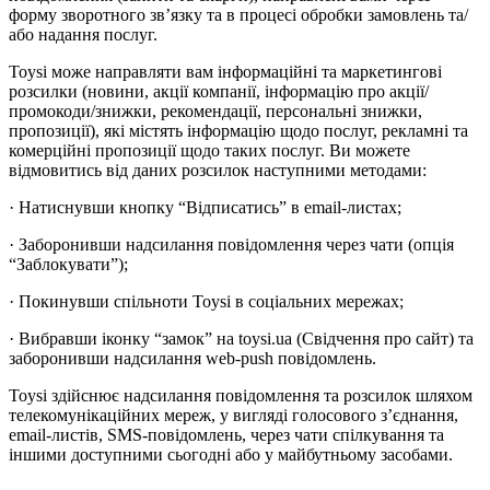
форму зворотного зв’язку та в процесі обробки замовлень та/
або надання послуг.
Toysi може направляти вам інформаційні та маркетингові
розсилки (новини, акції компанії, інформацію про акції/
промокоди/знижки, рекомендації, персональні знижки,
пропозиції), які містять інформацію щодо послуг, рекламні та
комерційні пропозиції щодо таких послуг. Ви можете
відмовитись від даних розсилок наступними методами:
· Натиснувши кнопку “Відписатись” в email-листах;
· Заборонивши надсилання повідомлення через чати (опція
“Заблокувати”);
· Покинувши спільноти Toysi в соціальних мережах;
· Вибравши іконку “замок” на toysi.ua (Свідчення про сайт) та
заборонивши надсилання web-push повідомлень.
Toysi здійснює надсилання повідомлення та розсилок шляхом
телекомунікаційних мереж, у вигляді голосового з’єднання,
email-листів, SMS-повідомлень, через чати спілкування та
іншими доступними сьогодні або у майбутньому засобами.