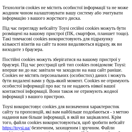
Технологія cookies не містить особистої інформації та не може
жодним чином налаштовувати вашу систему або зчитувати
інформацію з вашого жорсткого диска.
Під час перегляду вебсайту Toysi сесійні cookies можуть бути
розміщені на вашому пристрої (ПК, смартфон, планшет тощо).
Такі тимчасові cookies використовують для підрахунку
кількості візитів на сайт та вони видаляються відразу, як ви
виходите з браузера.
Постійні cookies можуть зберігатися на вашому пристрої у
браузері. Під час реєстрації цей тип cookies повідомляє Toysi:
вперше ви до нас завітали чи заходили на наш сайт раніше.
Cookies не містять персональних (особистих) даних і можуть
бути видалені вами у будь-який момент. Сookies не отримують
особистої інформації про вас та не надають ніякої вашої
контактної інформації. Вони також не отримують жодної
інформації з вашого пристрою.
Toysi використовує cookies для визначення характеристик
сайту та пропозицій, які вам найбільше подобаються - з метою
надання вам більше інформації, в якій ви зацікавлені. Крім
того, файли cookies використовуються, щоб зробити вебсайт
https://toysi.ua/
безпечним, захищеним і зручним. Файли