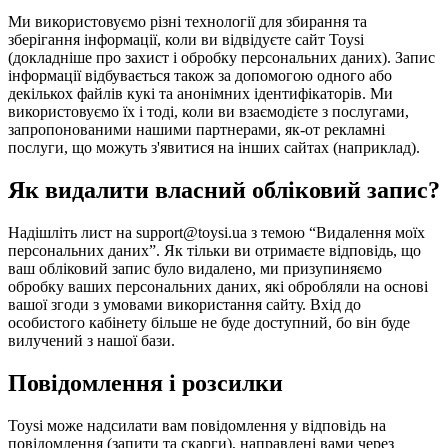
Ми використовуємо різні технології для збирання та
зберігання інформації, коли ви відвідуєте сайт Toysi
(
докладніше про захист і обробку персональних даних
). Запис
інформації відбувається також за допомогою одного або
декількох файлів кукі та анонімних ідентифікаторів. Ми
використовуємо їх і тоді, коли ви взаємодієте з послугами,
запропонованими нашими партнерами, як-от рекламні
послуги, що можуть з'явитися на інших сайтах (наприклад).
Як видалити власний обліковий запис?
Надішліть лист на support@toysi.ua з темою “Видалення моїх
персональних даних”. Як тільки ви отримаєте відповідь, що
ваш обліковий запис було видалено, ми призупиняємо
обробку ваших персональних даних, які обробляли на основі
вашої згоди з умовами використання сайту. Вхід до
особистого кабінету більше не буде доступний, бо він буде
вилучений з нашої бази.
Повідомлення і розсилки
Toysi може надсилати вам повідомлення у відповідь на
повідомлення (запити та скарги), направлені вами через