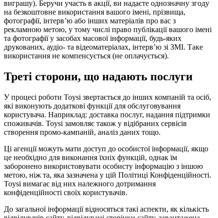
виграшу). Беручи участь в акції, ви надаєте однозначну згоду
на безкоштовне використання вашого імені, прізвища,
фотографії, інтерв’ю або інших матеріалів про вас з
рекламною метою, у тому числі право публікації вашого імені
та фотографії у засобах масової інформації, будь-яких
друкованих, аудіо- та відеоматеріалах, інтерв’ю зі ЗМІ. Таке
використання не компенсується (не оплачується).
Треті сторони, що надають послуги
У процесі роботи Toysi звертається до інших компаній та осіб,
які виконують додаткові функції для обслуговування
користувача. Наприклад: доставка послуг, надання підтримки
споживачів. Toysi замовляє також у відібраних сервісів
створення промо-кампаній, аналіз даних тощо.
Ці агенції можуть мати доступ до особистої інформації, якщо
це необхідно для виконання їхніх функцій, однак їм
заборонено використовувати особисту інформацію з іншою
метою, ніж та, яка зазначена у цій Політиці Конфіденційності.
Toysi вимагає від них належного дотримання
конфіденційності своїх користувачів.
До загальної інформації відносяться такі аспекти, як кількість
відвідувачів сайту, відвідувані сторінки сайту, завантажена