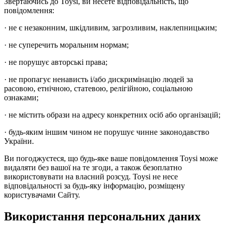
Звертаючись до Toysi, ви несете відповідальність, що
повідомлення:
· не є незаконним, шкідливим, загрозливим, наклепницьким;
· не суперечить моральним нормам;
· не порушує авторські права;
· не пропагує ненависть і/або дискримінацію людей за
расовою, етнічною, статевою, релігійною, соціальною
ознаками;
· не містить образи на адресу конкретних осіб або організацій;
· будь-яким іншим чином не порушує чинне законодавство
України.
Ви погоджуєтеся, що будь-яке ваше повідомлення Toysi може
видаляти без вашої на те згоди, а також безоплатно
використовувати на власний розсуд. Toysi не несе
відповідальності за будь-яку інформацію, розміщену
користувачами Сайту.
Використання персональних даних