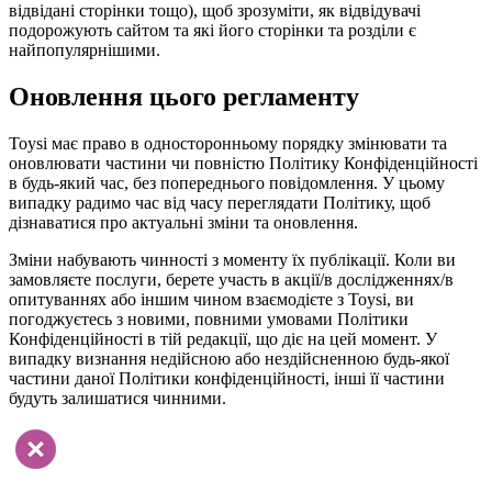
відвідані сторінки тощо), щоб зрозуміти, як відвідувачі
подорожують сайтом та які його сторінки та розділи є
найпопулярнішими.
Оновлення цього регламенту
Toysi має право в односторонньому порядку змінювати та
оновлювати частини чи повністю Політику Конфіденційності
в будь-який час, без попереднього повідомлення. У цьому
випадку радимо час від часу переглядати Політику, щоб
дізнаватися про актуальні зміни та оновлення.
Зміни набувають чинності з моменту їх публікації. Коли ви
замовляєте послуги, берете участь в акції/в дослідженнях/в
опитуваннях або іншим чином взаємодієте з Toysi, ви
погоджуєтесь з новими, повними умовами Політики
Конфіденційності в тій редакції, що діє на цей момент. У
випадку визнання недійсною або нездійсненною будь-якої
частини даної Політики конфіденційності, інші її частини
будуть залишатися чинними.