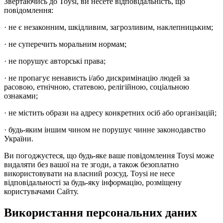
Звертаючись до Toysi, ви несете відповідальність, що
повідомлення:
· не є незаконним, шкідливим, загрозливим, наклепницьким;
· не суперечить моральним нормам;
· не порушує авторські права;
· не пропагує ненависть і/або дискримінацію людей за
расовою, етнічною, статевою, релігійною, соціальною
ознаками;
· не містить образи на адресу конкретних осіб або організацій;
· будь-яким іншим чином не порушує чинне законодавство
України.
Ви погоджуєтеся, що будь-яке ваше повідомлення Toysi може
видаляти без вашої на те згоди, а також безоплатно
використовувати на власний розсуд. Toysi не несе
відповідальності за будь-яку інформацію, розміщену
користувачами Сайту.
Використання персональних даних