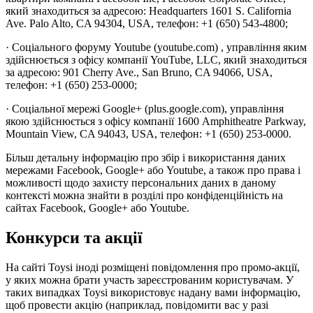
який знаходиться за адресою: Headquarters 1601 S. California
Ave. Palo Alto, CA 94304, USA, телефон: +1 (650) 543-4800;
· Соціального форуму Youtube (youtube.com) , управління яким
здійснюється з офісу компанії YouTube, LLC, який знаходиться
за адресою: 901 Cherry Ave., San Bruno, CA 94066, USA,
телефон: +1 (650) 253-0000;
· Соціальної мережі Google+ (plus.google.com), управління
якою здійснюється з офісу компанії 1600 Amphitheatre Parkway,
Mountain View, CA 94043, USA, телефон: +1 (650) 253-0000.
Більш детальну інформацію про збір і використання даних
мережами Facebook, Google+ або Youtube, а також про права і
можливості щодо захисту персональних даних в даному
контексті можна знайти в розділі про конфіденційність на
сайтах Facebook, Google+ або Youtube.
Конкурси та акції
На сайті Toysi іноді розміщені повідомлення про промо-акції,
у яких можна брати участь зареєстрованим користувачам. У
таких випадках Toysi використовує надану вами інформацію,
щоб провести акцію (наприклад, повідомити вас у разі