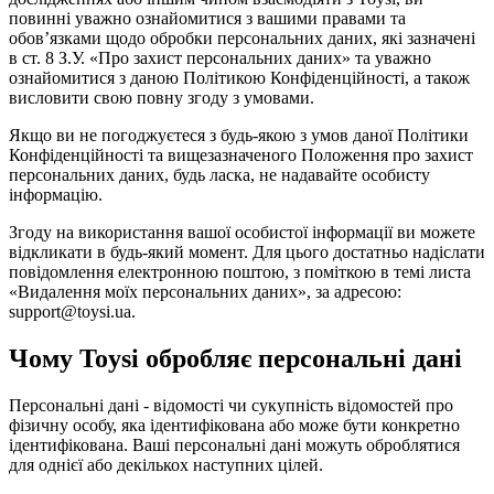
повинні уважно ознайомитися з вашими правами та
обов’язками щодо обробки персональних даних, які зазначені
в ст. 8 З.У. «Про захист персональних даних» та уважно
ознайомитися з даною Політикою Конфіденційності, а також
висловити свою повну згоду з умовами.
Якщо ви не погоджуєтеся з будь-якою з умов даної Політики
Конфіденційності та вищезазначеного Положення про захист
персональних даних, будь ласка, не надавайте особисту
інформацію.
Згоду на використання вашої особистої інформації ви можете
відкликати в будь-який момент. Для цього достатньо надіслати
повідомлення електронною поштою, з поміткою в темі листа
«Видалення моїх персональних даних», за адресою:
support@toysi.ua.
Чому Toysi обробляє персональні дані
Персональні дані - відомості чи сукупність відомостей про
фізичну особу, яка ідентифікована або може бути конкретно
ідентифікована. Ваші персональні дані можуть оброблятися
для однієї або декількох наступних цілей.