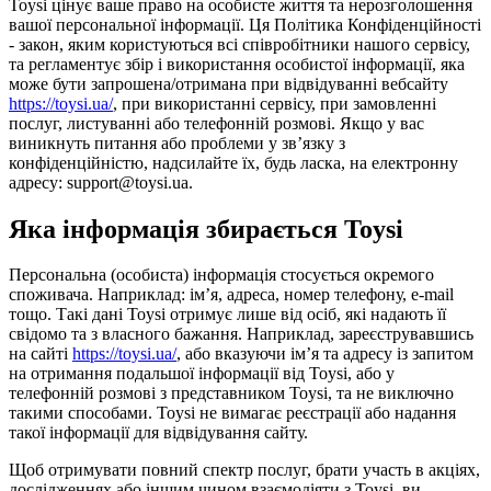
Toysi цінує ваше право на особисте життя та нерозголошення
вашої персональної інформації. Ця Політика Конфіденційності
- закон, яким користуються всі співробітники нашого сервісу,
та регламентує збір і використання особистої інформації, яка
може бути запрошена/отримана при відвідуванні вебсайту
https://toysi.ua/
, при використанні сервісу, при замовленні
послуг, листуванні або телефонній розмові. Якщо у вас
виникнуть питання або проблеми у зв’язку з
конфіденційністю, надсилайте їх, будь ласка, на електронну
адресу: support@toysi.ua.
Яка інформація збирається Toysi
Персональна (особиста) інформація стосується окремого
споживача. Наприклад: ім’я, адреса, номер телефону, e-mail
тощо. Такі дані Toysi отримує лише від осіб, які надають її
свідомо та з власного бажання. Наприклад, зареєструвавшись
на сайті
https://toysi.ua/
, або вказуючи ім’я та адресу із запитом
на отримання подальшої інформації від Toysi, або у
телефонній розмові з представником Toysi, та не виключно
такими способами. Toysi не вимагає реєстрації або надання
такої інформації для відвідування сайту.
Щоб отримувати повний спектр послуг, брати участь в акціях,
дослідженнях або іншим чином взаємодіяти з Toysi, ви