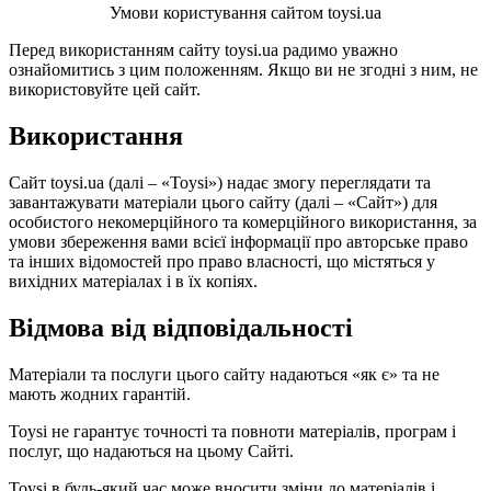
Умови користування сайтом toysi.ua
Перед використанням сайту toysi.ua радимо уважно
ознайомитись з цим положенням. Якщо ви не згодні з ним, не
використовуйте цей сайт.
Використання
Сайт toysi.ua (далі – «Toysi») надає змогу переглядати та
завантажувати матеріали цього сайту (далі – «Сайт») для
особистого некомерційного та комерційного використання, за
умови збереження вами всієї інформації про авторське право
та інших відомостей про право власності, що містяться у
вихідних матеріалах і в їх копіях.
Відмова від відповідальності
Матеріали та послуги цього сайту надаються «як є» та не
мають жодних гарантій.
Toysi не гарантує точності та повноти матеріалів, програм і
послуг, що надаються на цьому Сайті.
Toysi в будь-який час може вносити зміни до матеріалів і