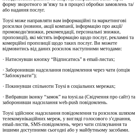
форму зворотного зв’язку та в процесі обробки замовлень та/
або надання послуг.
Toysi може направляти вам інформаційні та маркетингові
розсилки (новини, акції компанії, інформацію про акції/
промокоди/знижки, рекомендації, персональні знижки,
пропозиції), які містять інформацію щодо послуг, рекламні та
комерційні пропозиції щодо таких послуг. Ви можете
відмовитись від даних розсилок наступними методами:
· Натиснувши кнопку “Відписатись” в email-листах;
· Заборонивши надсилання повідомлення через чати (опція
“Заблокувати”);
· Покинувши спільноти Toysi в соціальних мережах;
· Вибравши іконку “замок” на toysi.ua (Свідчення про сайт) та
заборонивши надсилання web-push повідомлень.
Toysi здійснює надсилання повідомлення та розсилок шляхом
телекомунікаційних мереж, у вигляді голосового з’єднання,
email-листів, SMS-повідомлень, через чати спілкування та
іншими доступними сьогодні або у майбутньому засобами.