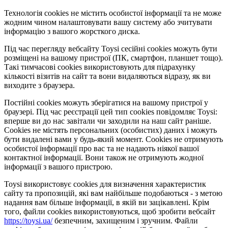
Технологія cookies не містить особистої інформації та не може
жодним чином налаштовувати вашу систему або зчитувати
інформацію з вашого жорсткого диска.
Під час перегляду вебсайту Toysi сесійні cookies можуть бути
розміщені на вашому пристрої (ПК, смартфон, планшет тощо).
Такі тимчасові cookies використовують для підрахунку
кількості візитів на сайт та вони видаляються відразу, як ви
виходите з браузера.
Постійні cookies можуть зберігатися на вашому пристрої у
браузері. Під час реєстрації цей тип cookies повідомляє Toysi:
вперше ви до нас завітали чи заходили на наш сайт раніше.
Cookies не містять персональних (особистих) даних і можуть
бути видалені вами у будь-який момент. Сookies не отримують
особистої інформації про вас та не надають ніякої вашої
контактної інформації. Вони також не отримують жодної
інформації з вашого пристрою.
Toysi використовує cookies для визначення характеристик
сайту та пропозицій, які вам найбільше подобаються - з метою
надання вам більше інформації, в якій ви зацікавлені. Крім
того, файли cookies використовуються, щоб зробити вебсайт
https://toysi.ua/
безпечним, захищеним і зручним. Файли