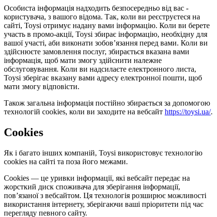
Особиста інформація надходить безпосередньо від вас -
користувача, з вашого відома. Так, коли ви реєструєтеся на
сайті, Toysi отримує надану вами інформацію. Коли ви берете
участь в промо-акції, Toysi збирає інформацію, необхідну для
вашої участі, аби виконати зобов’язання перед вами. Коли ви
здійснюєте замовлення послуг, збирається вказана вами
інформація, щоб мати змогу здійснити належне
обслуговування. Коли ви надсилаєте електронного листа,
Toysi зберігає вказану вами адресу електронної пошти, щоб
мати змогу відповісти.
Також загальна інформація постійно збирається за допомогою
технологій cookies, коли ви заходите на вебсайт
https://toysi.ua/
.
Cookies
Як і багато інших компаній, Toysi використовує технологію
cookies на сайті та поза його межами.
Cookies — це уривки інформації, які вебсайт передає на
жорсткий диск споживача для зберігання інформації,
пов’язаної з вебсайтом. Ця технологія розширює можливості
використання інтернету, зберігаючи ваші пріоритети під час
перегляду певного сайту.