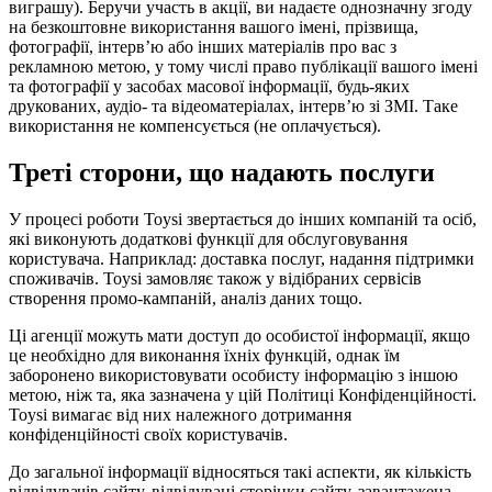
виграшу). Беручи участь в акції, ви надаєте однозначну згоду
на безкоштовне використання вашого імені, прізвища,
фотографії, інтерв’ю або інших матеріалів про вас з
рекламною метою, у тому числі право публікації вашого імені
та фотографії у засобах масової інформації, будь-яких
друкованих, аудіо- та відеоматеріалах, інтерв’ю зі ЗМІ. Таке
використання не компенсується (не оплачується).
Треті сторони, що надають послуги
У процесі роботи Toysi звертається до інших компаній та осіб,
які виконують додаткові функції для обслуговування
користувача. Наприклад: доставка послуг, надання підтримки
споживачів. Toysi замовляє також у відібраних сервісів
створення промо-кампаній, аналіз даних тощо.
Ці агенції можуть мати доступ до особистої інформації, якщо
це необхідно для виконання їхніх функцій, однак їм
заборонено використовувати особисту інформацію з іншою
метою, ніж та, яка зазначена у цій Політиці Конфіденційності.
Toysi вимагає від них належного дотримання
конфіденційності своїх користувачів.
До загальної інформації відносяться такі аспекти, як кількість
відвідувачів сайту, відвідувані сторінки сайту, завантажена