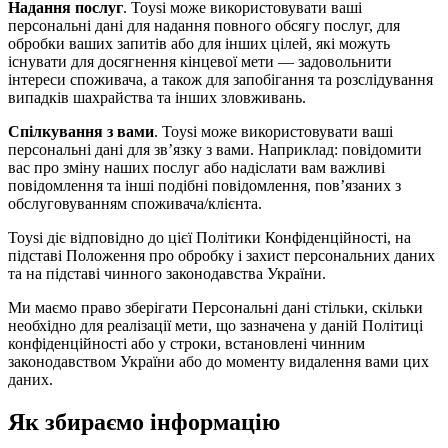
Надання послуг
. Toysi може використовувати ваші
персональні дані для надання повного обсягу послуг, для
обробки ваших запитів або для інших цілей, які можуть
існувати для досягнення кінцевої мети — задовольнити
інтереси споживача, а також для запобігання та розслідування
випадків шахрайства та інших зловживань.
Спілкування з вами
. Toysi може використовувати ваші
персональні дані для зв’язку з вами. Наприклад: повідомити
вас про зміну наших послуг або надіслати вам важливі
повідомлення та інші подібні повідомлення, пов’язаних з
обслуговуванням споживача/клієнта.
Toysi діє відповідно до цієї Політики Конфіденційності, на
підставі Положення про обробку і захист персональних даних
та на підставі чинного законодавства України.
Ми маємо право зберігати Персональні дані стільки, скільки
необхідно для реалізації мети, що зазначена у даній Політиці
конфіденційності або у строки, встановлені чинним
законодавством України або до моменту видалення вами цих
даних.
Як збираємо інформацію