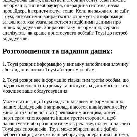
інформація, тип веббраузера, операційна система, назва
провайдера інтернет-послуг тощо. Коли ви заходите на сайт
Toysi, автоматично збирається та отримується інформація
загального, яка узагальнюється з подібними даними про
інших відвідувачів. Збираючи таку інформацію, сервіси
аналізують, як краще пристосувати вебсайт Toysi до потреб
відвідувачів.
Розголошення та надання даних:
1. Toysi розкриє інформацію у випадку запобігання злочину
або завдання шкоди Toysi або третім особам;
2. Toysi розкриває інформацію тільки тим третім особам, що
надають компанії підтримку та послуги, за допомогою яких
можливе ваше обслуговування.
Може статися, що Toysi надасть загальну інформацію про
наших відвідувачів (наприклад, відсоток відвідувачів сайту
жіночої та чоловічої статі) рекламним агенціям, бізнес-
партнерам, спонсорам та іншим третім сторонам, щоб
налаштувати або розширити зміст, рекламу, послуги на сайті
Toysi для споживачів. Toysi може збирати дані з файлів
вебреєстрації (таких як ваш веббраузер, операційна система,