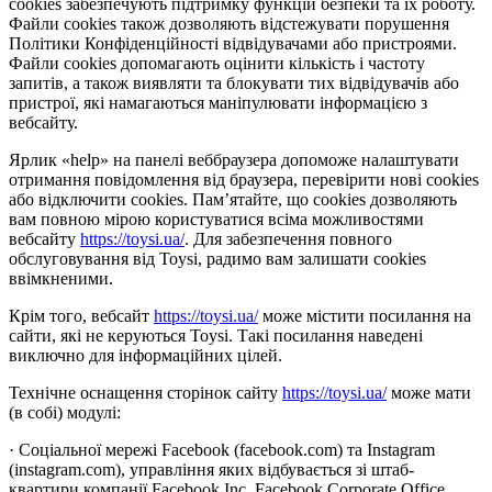
cookies забезпечують підтримку функцій безпеки та їх роботу.
Файли cookies також дозволяють відстежувати порушення
Політики Конфіденційності відвідувачами або пристроями.
Файли cookies допомагають оцінити кількість і частоту
запитів, а також виявляти та блокувати тих відвідувачів або
пристрої, які намагаються маніпулювати інформацією з
вебсайту.
Ярлик «help» на панелі веббраузера допоможе налаштувати
отримання повідомлення від браузера, перевірити нові cookies
або відключити cookies. Пам’ятайте, що cookies дозволяють
вам повною мірою користуватися всіма можливостями
вебсайту
https://toysi.ua/
. Для забезпечення повного
обслуговування від Toysi, радимо вам залишати cookies
ввімкненими.
Крім того, вебсайт
https://toysi.ua/
може містити посилання на
сайти, які не керуються Toysi. Такі посилання наведені
виключно для інформаційних цілей.
Технічне оснащення сторінок сайту
https://toysi.ua/
може мати
(в собі) модулі:
· Соціальної мережі Facebook (facebook.com) та Instagram
(instagram.com), управління яких відбувається зі штаб-
квартири компанії Facebook Inc, Facebook Corporate Office,