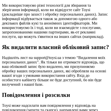
Ми використовуємо різні технології для збирання та
зберігання інформації, коли ви відвідуєте сайт Toysi
(
докладніше про захист і обробку персональних даних
). Запис
інформації відбувається також за допомогою одного або
декількох файлів кукі та анонімних ідентифікаторів. Ми
використовуємо їх і тоді, коли ви взаємодієте з послугами,
запропонованими нашими партнерами, як-от рекламні
послуги, що можуть з'явитися на інших сайтах (наприклад).
Як видалити власний обліковий запис?
Надішліть лист на support@toysi.ua з темою “Видалення моїх
персональних даних”. Як тільки ви отримаєте відповідь, що
ваш обліковий запис було видалено, ми призупиняємо
обробку ваших персональних даних, які обробляли на основі
вашої згоди з умовами використання сайту. Вхід до
особистого кабінету більше не буде доступний, бо він буде
вилучений з нашої бази.
Повідомлення і розсилки
Toysi може надсилати вам повідомлення у відповідь на
повідомлення (запити та скарги), направлені вами через