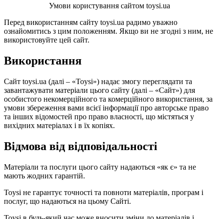
Умови користування сайтом toysi.ua
Перед використанням сайту toysi.ua радимо уважно
ознайомитись з цим положенням. Якщо ви не згодні з ним, не
використовуйте цей сайт.
Використання
Сайт toysi.ua (далі – «Toysi») надає змогу переглядати та
завантажувати матеріали цього сайту (далі – «Сайт») для
особистого некомерційного та комерційного використання, за
умови збереження вами всієї інформації про авторське право
та інших відомостей про право власності, що містяться у
вихідних матеріалах і в їх копіях.
Відмова від відповідальності
Матеріали та послуги цього сайту надаються «як є» та не
мають жодних гарантій.
Toysi не гарантує точності та повноти матеріалів, програм і
послуг, що надаються на цьому Сайті.
Toysi в будь-який час може вносити зміни до матеріалів і