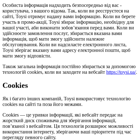
Особиста інформація надходить безпосередньо від вас -
користувача, з вашого відома. Так, коли ви реєструєтеся на
сайті, Toysi отримує надану вами інформацію. Коли ви берете
участь в промо-акції, Toysi збирає інформацію, необхідну для
вашої участі, аби виконати зобов’язання перед вами. Коли ви
здійснюєте замовлення послуг, збирається вказана вами
інформація, щоб мати змогу здійснити належне
обслуговування. Коли ви надсилаєте електронного листа,
Toysi зберігає вказану вами адресу електронної пошти, щоб
мати змогу відповісти.
Також загальна інформація постійно збирається за допомогою
технологій cookies, коли ви заходите на вебсайт
https://toysi.ua/
.
Cookies
Як і багато інших компаній, Toysi використовує технологію
cookies на сайті та поза його межами.
Cookies — це уривки інформації, які вебсайт передає на
жорсткий диск споживача для зберігання інформації,
пов’язаної з вебсайтом. Ця технологія розширює можливості
використання інтернету, зберігаючи ваші пріоритети під час
перегляду певного сайту.