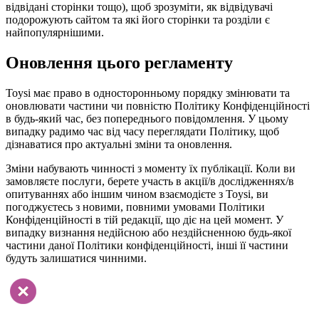
відвідані сторінки тощо), щоб зрозуміти, як відвідувачі
подорожують сайтом та які його сторінки та розділи є
найпопулярнішими.
Оновлення цього регламенту
Toysi має право в односторонньому порядку змінювати та
оновлювати частини чи повністю Політику Конфіденційності
в будь-який час, без попереднього повідомлення. У цьому
випадку радимо час від часу переглядати Політику, щоб
дізнаватися про актуальні зміни та оновлення.
Зміни набувають чинності з моменту їх публікації. Коли ви
замовляєте послуги, берете участь в акції/в дослідженнях/в
опитуваннях або іншим чином взаємодієте з Toysi, ви
погоджуєтесь з новими, повними умовами Політики
Конфіденційності в тій редакції, що діє на цей момент. У
випадку визнання недійсною або нездійсненною будь-якої
частини даної Політики конфіденційності, інші її частини
будуть залишатися чинними.