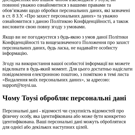
повинні уважно ознайомитися з вашими правами та
обов’язками щодо обробки персональних даних, які зазначені
в ст. 8 З.У. «Про захист персональних даних» та уважно
ознайомитися з даною Політикою Конфіденційності, а також
висловити свою повну згоду з умовами.
Якщо ви не погоджуєтеся з будь-якою з умов даної Політики
Конфіденційності та вищезазначеного Положення про захист
персональних даних, будь ласка, не надавайте особисту
інформацію.
Згоду на використання вашої особистої інформації ви можете
відкликати в будь-який момент. Для цього достатньо надіслати
повідомлення електронною поштою, з поміткою в темі листа
«Видалення моїх персональних даних», за адресою:
support@toysi.ua.
Чому Toysi обробляє персональні дані
Персональні дані - відомості чи сукупність відомостей про
фізичну особу, яка ідентифікована або може бути конкретно
ідентифікована. Ваші персональні дані можуть оброблятися
для однієї або декількох наступних цілей.