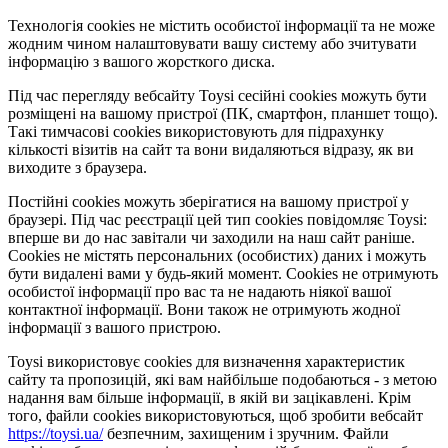
Технологія cookies не містить особистої інформації та не може
жодним чином налаштовувати вашу систему або зчитувати
інформацію з вашого жорсткого диска.
Під час перегляду вебсайту Toysi сесійні cookies можуть бути
розміщені на вашому пристрої (ПК, смартфон, планшет тощо).
Такі тимчасові cookies використовують для підрахунку
кількості візитів на сайт та вони видаляються відразу, як ви
виходите з браузера.
Постійні cookies можуть зберігатися на вашому пристрої у
браузері. Під час реєстрації цей тип cookies повідомляє Toysi:
вперше ви до нас завітали чи заходили на наш сайт раніше.
Cookies не містять персональних (особистих) даних і можуть
бути видалені вами у будь-який момент. Сookies не отримують
особистої інформації про вас та не надають ніякої вашої
контактної інформації. Вони також не отримують жодної
інформації з вашого пристрою.
Toysi використовує cookies для визначення характеристик
сайту та пропозицій, які вам найбільше подобаються - з метою
надання вам більше інформації, в якій ви зацікавлені. Крім
того, файли cookies використовуються, щоб зробити вебсайт
https://toysi.ua/
безпечним, захищеним і зручним. Файли