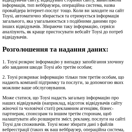
інформація, тип веббраузера, операційна система, назва
провайдера інтернет-послуг тощо. Коли ви заходите на сайт
Toysi, автоматично збирається та отримується інформація
загального, яка узагальнюється з подібними даними про
інших відвідувачів. Збираючи таку інформацію, сервіси
аналізують, як краще пристосувати вебсайт Toysi до потреб
відвідувачів.
Розголошення та надання даних:
1. Toysi розкриє інформацію у випадку запобігання злочину
або завдання шкоди Toysi або третім особам;
2. Toysi розкриває інформацію тільки тим третім особам, що
надають компанії підтримку та послуги, за допомогою яких
можливе ваше обслуговування.
Може статися, що Toysi надасть загальну інформацію про
наших відвідувачів (наприклад, відсоток відвідувачів сайту
жіночої та чоловічої статі) рекламним агенціям, бізнес-
партнерам, спонсорам та іншим третім сторонам, щоб
налаштувати або розширити зміст, рекламу, послуги на сайті
Toysi для споживачів. Toysi може збирати дані з файлів
вебреєстрації (таких як ваш веббраузер, операційна система,