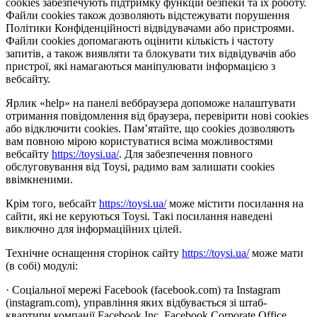
cookies забезпечують підтримку функцій безпеки та їх роботу.
Файли cookies також дозволяють відстежувати порушення
Політики Конфіденційності відвідувачами або пристроями.
Файли cookies допомагають оцінити кількість і частоту
запитів, а також виявляти та блокувати тих відвідувачів або
пристрої, які намагаються маніпулювати інформацією з
вебсайту.
Ярлик «help» на панелі веббраузера допоможе налаштувати
отримання повідомлення від браузера, перевірити нові cookies
або відключити cookies. Пам’ятайте, що cookies дозволяють
вам повною мірою користуватися всіма можливостями
вебсайту
https://toysi.ua/
. Для забезпечення повного
обслуговування від Toysi, радимо вам залишати cookies
ввімкненими.
Крім того, вебсайт
https://toysi.ua/
може містити посилання на
сайти, які не керуються Toysi. Такі посилання наведені
виключно для інформаційних цілей.
Технічне оснащення сторінок сайту
https://toysi.ua/
може мати
(в собі) модулі:
· Соціальної мережі Facebook (facebook.com) та Instagram
(instagram.com), управління яких відбувається зі штаб-
квартири компанії Facebook Inc, Facebook Corporate Office,