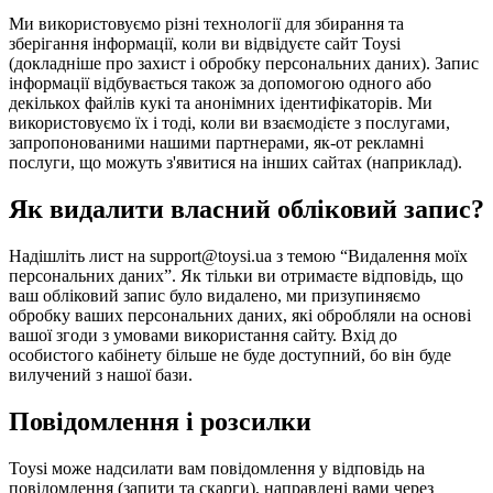
Ми використовуємо різні технології для збирання та
зберігання інформації, коли ви відвідуєте сайт Toysi
(
докладніше про захист і обробку персональних даних
). Запис
інформації відбувається також за допомогою одного або
декількох файлів кукі та анонімних ідентифікаторів. Ми
використовуємо їх і тоді, коли ви взаємодієте з послугами,
запропонованими нашими партнерами, як-от рекламні
послуги, що можуть з'явитися на інших сайтах (наприклад).
Як видалити власний обліковий запис?
Надішліть лист на support@toysi.ua з темою “Видалення моїх
персональних даних”. Як тільки ви отримаєте відповідь, що
ваш обліковий запис було видалено, ми призупиняємо
обробку ваших персональних даних, які обробляли на основі
вашої згоди з умовами використання сайту. Вхід до
особистого кабінету більше не буде доступний, бо він буде
вилучений з нашої бази.
Повідомлення і розсилки
Toysi може надсилати вам повідомлення у відповідь на
повідомлення (запити та скарги), направлені вами через