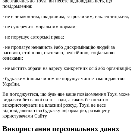
Звертаючись до Toysi, ви несете відповідальність, що
повідомлення:
· не є незаконним, шкідливим, загрозливим, наклепницьким;
· не суперечить моральним нормам;
· не порушує авторські права;
· не пропагує ненависть і/або дискримінацію людей за
расовою, етнічною, статевою, релігійною, соціальною
ознаками;
· не містить образи на адресу конкретних осіб або організацій;
· будь-яким іншим чином не порушує чинне законодавство
України.
Ви погоджуєтеся, що будь-яке ваше повідомлення Toysi може
видаляти без вашої на те згоди, а також безоплатно
використовувати на власний розсуд. Toysi не несе
відповідальності за будь-яку інформацію, розміщену
користувачами Сайту.
Використання персональних даних