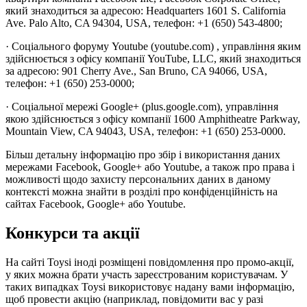
який знаходиться за адресою: Headquarters 1601 S. California
Ave. Palo Alto, CA 94304, USA, телефон: +1 (650) 543-4800;
· Соціального форуму Youtube (youtube.com) , управління яким
здійснюється з офісу компанії YouTube, LLC, який знаходиться
за адресою: 901 Cherry Ave., San Bruno, CA 94066, USA,
телефон: +1 (650) 253-0000;
· Соціальної мережі Google+ (plus.google.com), управління
якою здійснюється з офісу компанії 1600 Amphitheatre Parkway,
Mountain View, CA 94043, USA, телефон: +1 (650) 253-0000.
Більш детальну інформацію про збір і використання даних
мережами Facebook, Google+ або Youtube, а також про права і
можливості щодо захисту персональних даних в даному
контексті можна знайти в розділі про конфіденційність на
сайтах Facebook, Google+ або Youtube.
Конкурси та акції
На сайті Toysi іноді розміщені повідомлення про промо-акції,
у яких можна брати участь зареєстрованим користувачам. У
таких випадках Toysi використовує надану вами інформацію,
щоб провести акцію (наприклад, повідомити вас у разі