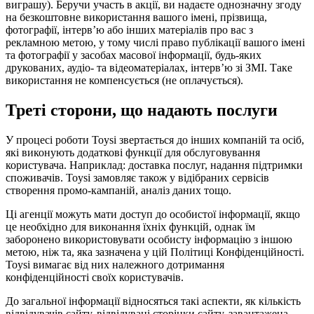
виграшу). Беручи участь в акції, ви надаєте однозначну згоду
на безкоштовне використання вашого імені, прізвища,
фотографії, інтерв’ю або інших матеріалів про вас з
рекламною метою, у тому числі право публікації вашого імені
та фотографії у засобах масової інформації, будь-яких
друкованих, аудіо- та відеоматеріалах, інтерв’ю зі ЗМІ. Таке
використання не компенсується (не оплачується).
Треті сторони, що надають послуги
У процесі роботи Toysi звертається до інших компаній та осіб,
які виконують додаткові функції для обслуговування
користувача. Наприклад: доставка послуг, надання підтримки
споживачів. Toysi замовляє також у відібраних сервісів
створення промо-кампаній, аналіз даних тощо.
Ці агенції можуть мати доступ до особистої інформації, якщо
це необхідно для виконання їхніх функцій, однак їм
заборонено використовувати особисту інформацію з іншою
метою, ніж та, яка зазначена у цій Політиці Конфіденційності.
Toysi вимагає від них належного дотримання
конфіденційності своїх користувачів.
До загальної інформації відносяться такі аспекти, як кількість
відвідувачів сайту, відвідувані сторінки сайту, завантажена