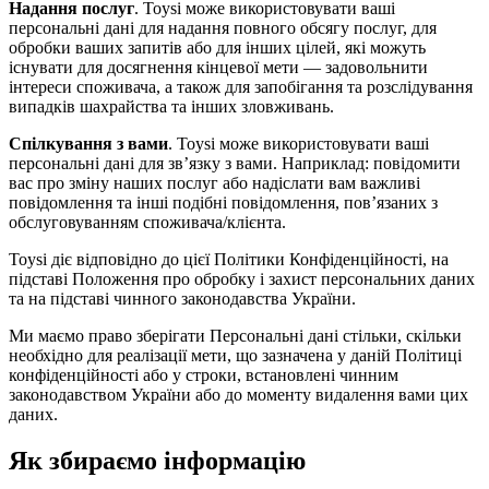
Надання послуг
. Toysi може використовувати ваші
персональні дані для надання повного обсягу послуг, для
обробки ваших запитів або для інших цілей, які можуть
існувати для досягнення кінцевої мети — задовольнити
інтереси споживача, а також для запобігання та розслідування
випадків шахрайства та інших зловживань.
Спілкування з вами
. Toysi може використовувати ваші
персональні дані для зв’язку з вами. Наприклад: повідомити
вас про зміну наших послуг або надіслати вам важливі
повідомлення та інші подібні повідомлення, пов’язаних з
обслуговуванням споживача/клієнта.
Toysi діє відповідно до цієї Політики Конфіденційності, на
підставі Положення про обробку і захист персональних даних
та на підставі чинного законодавства України.
Ми маємо право зберігати Персональні дані стільки, скільки
необхідно для реалізації мети, що зазначена у даній Політиці
конфіденційності або у строки, встановлені чинним
законодавством України або до моменту видалення вами цих
даних.
Як збираємо інформацію