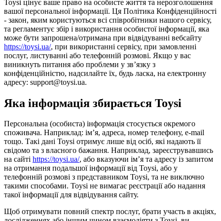
Toysi цінує ваше право на особисте життя та нерозголошення
вашої персональної інформації. Ця Політика Конфіденційності
- закон, яким користуються всі співробітники нашого сервісу,
та регламентує збір і використання особистої інформації, яка
може бути запрошена/отримана при відвідуванні вебсайту
https://toysi.ua/
, при використанні сервісу, при замовленні
послуг, листуванні або телефонній розмові. Якщо у вас
виникнуть питання або проблеми у зв’язку з
конфіденційністю, надсилайте їх, будь ласка, на електронну
адресу: support@toysi.ua.
Яка інформація збирається Toysi
Персональна (особиста) інформація стосується окремого
споживача. Наприклад: ім’я, адреса, номер телефону, e-mail
тощо. Такі дані Toysi отримує лише від осіб, які надають її
свідомо та з власного бажання. Наприклад, зареєструвавшись
на сайті
https://toysi.ua/
, або вказуючи ім’я та адресу із запитом
на отримання подальшої інформації від Toysi, або у
телефонній розмові з представником Toysi, та не виключно
такими способами. Toysi не вимагає реєстрації або надання
такої інформації для відвідування сайту.
Щоб отримувати повний спектр послуг, брати участь в акціях,
дослідженнях або іншим чином взаємодіяти з Toysi, ви