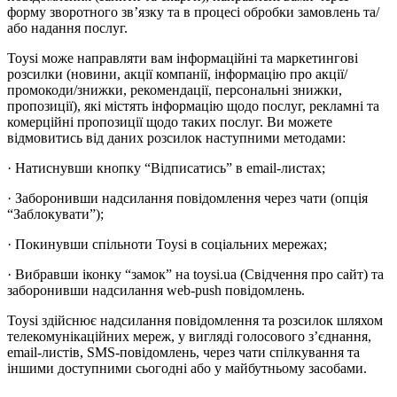
форму зворотного зв’язку та в процесі обробки замовлень та/
або надання послуг.
Toysi може направляти вам інформаційні та маркетингові
розсилки (новини, акції компанії, інформацію про акції/
промокоди/знижки, рекомендації, персональні знижки,
пропозиції), які містять інформацію щодо послуг, рекламні та
комерційні пропозиції щодо таких послуг. Ви можете
відмовитись від даних розсилок наступними методами:
· Натиснувши кнопку “Відписатись” в email-листах;
· Заборонивши надсилання повідомлення через чати (опція
“Заблокувати”);
· Покинувши спільноти Toysi в соціальних мережах;
· Вибравши іконку “замок” на toysi.ua (Свідчення про сайт) та
заборонивши надсилання web-push повідомлень.
Toysi здійснює надсилання повідомлення та розсилок шляхом
телекомунікаційних мереж, у вигляді голосового з’єднання,
email-листів, SMS-повідомлень, через чати спілкування та
іншими доступними сьогодні або у майбутньому засобами.