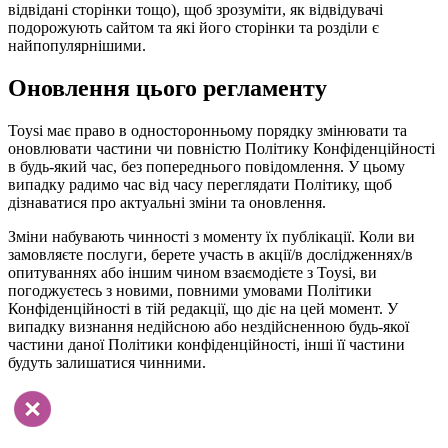
відвідані сторінки тощо), щоб зрозуміти, як відвідувачі
подорожують сайтом та які його сторінки та розділи є
найпопулярнішими.
Оновлення цього регламенту
Toysi має право в односторонньому порядку змінювати та
оновлювати частини чи повністю Політику Конфіденційності
в будь-який час, без попереднього повідомлення. У цьому
випадку радимо час від часу переглядати Політику, щоб
дізнаватися про актуальні зміни та оновлення.
Зміни набувають чинності з моменту їх публікації. Коли ви
замовляєте послуги, берете участь в акції/в дослідженнях/в
опитуваннях або іншим чином взаємодієте з Toysi, ви
погоджуєтесь з новими, повними умовами Політики
Конфіденційності в тій редакції, що діє на цей момент. У
випадку визнання недійсною або нездійсненною будь-якої
частини даної Політики конфіденційності, інші її частини
будуть залишатися чинними.