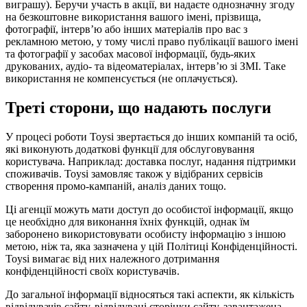
виграшу). Беручи участь в акції, ви надаєте однозначну згоду
на безкоштовне використання вашого імені, прізвища,
фотографії, інтерв’ю або інших матеріалів про вас з
рекламною метою, у тому числі право публікації вашого імені
та фотографії у засобах масової інформації, будь-яких
друкованих, аудіо- та відеоматеріалах, інтерв’ю зі ЗМІ. Таке
використання не компенсується (не оплачується).
Треті сторони, що надають послуги
У процесі роботи Toysi звертається до інших компаній та осіб,
які виконують додаткові функції для обслуговування
користувача. Наприклад: доставка послуг, надання підтримки
споживачів. Toysi замовляє також у відібраних сервісів
створення промо-кампаній, аналіз даних тощо.
Ці агенції можуть мати доступ до особистої інформації, якщо
це необхідно для виконання їхніх функцій, однак їм
заборонено використовувати особисту інформацію з іншою
метою, ніж та, яка зазначена у цій Політиці Конфіденційності.
Toysi вимагає від них належного дотримання
конфіденційності своїх користувачів.
До загальної інформації відносяться такі аспекти, як кількість
відвідувачів сайту, відвідувані сторінки сайту, завантажена