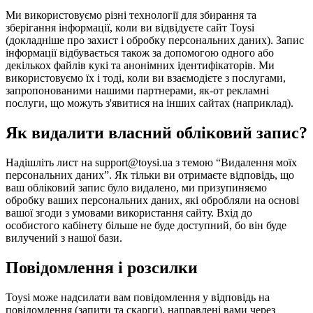
Ми використовуємо різні технології для збирання та
зберігання інформації, коли ви відвідуєте сайт Toysi
(
докладніше про захист і обробку персональних даних
). Запис
інформації відбувається також за допомогою одного або
декількох файлів кукі та анонімних ідентифікаторів. Ми
використовуємо їх і тоді, коли ви взаємодієте з послугами,
запропонованими нашими партнерами, як-от рекламні
послуги, що можуть з'явитися на інших сайтах (наприклад).
Як видалити власний обліковий запис?
Надішліть лист на support@toysi.ua з темою “Видалення моїх
персональних даних”. Як тільки ви отримаєте відповідь, що
ваш обліковий запис було видалено, ми призупиняємо
обробку ваших персональних даних, які обробляли на основі
вашої згоди з умовами використання сайту. Вхід до
особистого кабінету більше не буде доступний, бо він буде
вилучений з нашої бази.
Повідомлення і розсилки
Toysi може надсилати вам повідомлення у відповідь на
повідомлення (запити та скарги), направлені вами через