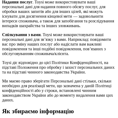
Надання послуг
. Toysi може використовувати ваші
персональні дані для надання повного обсягу послуг, для
обробки ваших запитів або для інших цілей, які можуть
існувати для досягнення кінцевої мети — задовольнити
інтереси споживача, а також для запобігання та розслідування
випадків шахрайства та інших зловживань.
Спілкування з вами
. Toysi може використовувати ваші
персональні дані для зв’язку з вами. Наприклад: повідомити
вас про зміну наших послуг або надіслати вам важливі
повідомлення та інші подібні повідомлення, пов’язаних з
обслуговуванням споживача/клієнта.
Toysi діє відповідно до цієї Політики Конфіденційності, на
підставі Положення про обробку і захист персональних даних
та на підставі чинного законодавства України.
Ми маємо право зберігати Персональні дані стільки, скільки
необхідно для реалізації мети, що зазначена у даній Політиці
конфіденційності або у строки, встановлені чинним
законодавством України або до моменту видалення вами цих
даних.
Як збираємо інформацію