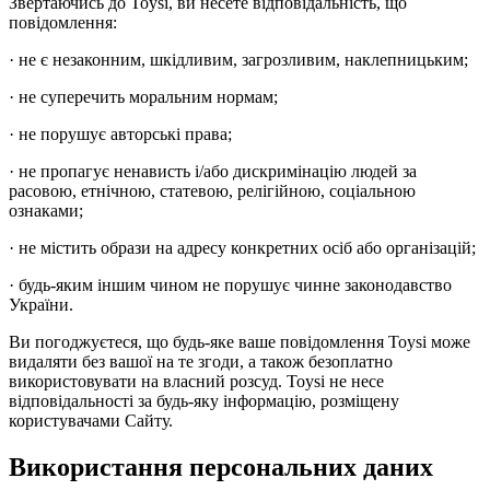
Звертаючись до Toysi, ви несете відповідальність, що
повідомлення:
· не є незаконним, шкідливим, загрозливим, наклепницьким;
· не суперечить моральним нормам;
· не порушує авторські права;
· не пропагує ненависть і/або дискримінацію людей за
расовою, етнічною, статевою, релігійною, соціальною
ознаками;
· не містить образи на адресу конкретних осіб або організацій;
· будь-яким іншим чином не порушує чинне законодавство
України.
Ви погоджуєтеся, що будь-яке ваше повідомлення Toysi може
видаляти без вашої на те згоди, а також безоплатно
використовувати на власний розсуд. Toysi не несе
відповідальності за будь-яку інформацію, розміщену
користувачами Сайту.
Використання персональних даних