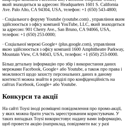
який знаходиться за адресою: Headquarters 1601 S. California
Ave. Palo Alto, CA 94304, USA, телефон: +1 (650) 543-4800;
· Соціального форуму Youtube (youtube.com) , управління яким
здійснюється з офісу компанії YouTube, LLC, який знаходиться
за адресою: 901 Cherry Ave., San Bruno, CA 94066, USA,
телефон: +1 (650) 253-0000;
· Соціальної мережі Google+ (plus.google.com), управління
якою здійснюється з офісу компанії 1600 Amphitheatre Parkway,
Mountain View, CA 94043, USA, телефон: +1 (650) 253-0000.
Більш детальну інформацію про збір і використання даних
мережами Facebook, Google+ або Youtube, а також про права і
можливості щодо захисту персональних даних в даному
контексті можна знайти в розділі про конфіденційність на
сайтах Facebook, Google+ або Youtube.
Конкурси та акції
На сайті Toysi іноді розміщені повідомлення про промо-акції,
у яких можна брати участь зареєстрованим користувачам. У
таких випадках Toysi використовує надану вами інформацію,
щоб провести акцію (наприклад, повідомити вас у разі