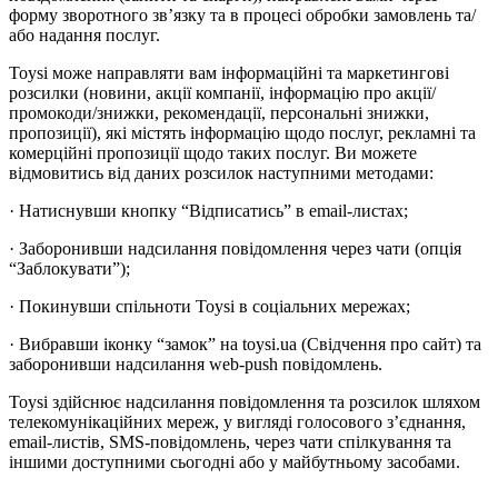
форму зворотного зв’язку та в процесі обробки замовлень та/
або надання послуг.
Toysi може направляти вам інформаційні та маркетингові
розсилки (новини, акції компанії, інформацію про акції/
промокоди/знижки, рекомендації, персональні знижки,
пропозиції), які містять інформацію щодо послуг, рекламні та
комерційні пропозиції щодо таких послуг. Ви можете
відмовитись від даних розсилок наступними методами:
· Натиснувши кнопку “Відписатись” в email-листах;
· Заборонивши надсилання повідомлення через чати (опція
“Заблокувати”);
· Покинувши спільноти Toysi в соціальних мережах;
· Вибравши іконку “замок” на toysi.ua (Свідчення про сайт) та
заборонивши надсилання web-push повідомлень.
Toysi здійснює надсилання повідомлення та розсилок шляхом
телекомунікаційних мереж, у вигляді голосового з’єднання,
email-листів, SMS-повідомлень, через чати спілкування та
іншими доступними сьогодні або у майбутньому засобами.