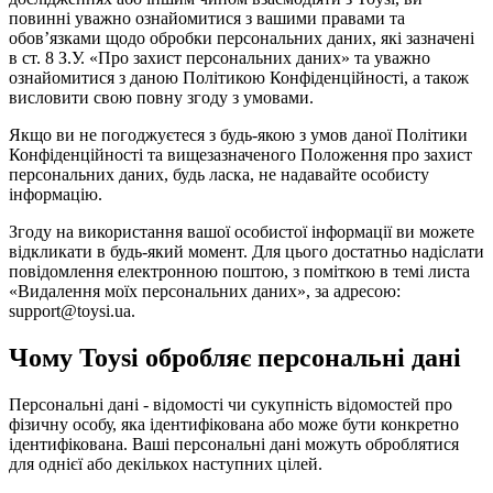
повинні уважно ознайомитися з вашими правами та
обов’язками щодо обробки персональних даних, які зазначені
в ст. 8 З.У. «Про захист персональних даних» та уважно
ознайомитися з даною Політикою Конфіденційності, а також
висловити свою повну згоду з умовами.
Якщо ви не погоджуєтеся з будь-якою з умов даної Політики
Конфіденційності та вищезазначеного Положення про захист
персональних даних, будь ласка, не надавайте особисту
інформацію.
Згоду на використання вашої особистої інформації ви можете
відкликати в будь-який момент. Для цього достатньо надіслати
повідомлення електронною поштою, з поміткою в темі листа
«Видалення моїх персональних даних», за адресою:
support@toysi.ua.
Чому Toysi обробляє персональні дані
Персональні дані - відомості чи сукупність відомостей про
фізичну особу, яка ідентифікована або може бути конкретно
ідентифікована. Ваші персональні дані можуть оброблятися
для однієї або декількох наступних цілей.