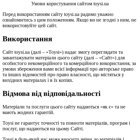
Умови користування сайтом toysi.ua
Перед використанням сайту toysi.ua радимо уважно
ознайомитись з цим положенням. Якщо ви не згодні з ним, не
використовуйте цей сайт.
Використання
Сайт toysi.ua (далі – «Toysi») надає змогу переглядати та
завантажувати матеріали цього сайту (далі – «Сайт») для
особистого некомерційного та комерційного використання, за
умови збереження вами всієї інформації про авторське право
та інших відомостей про право власності, що містяться у
вихідних матеріалах і в їх копіях.
Відмова від відповідальності
Матеріали та послуги цього сайту надаються «як є» та не
мають жодних гарантій.
Toysi не гарантує точності та повноти матеріалів, програм і
послуг, що надаються на цьому Сайті.
Toysi в будь-який час може вносити зміни до матеріалів і