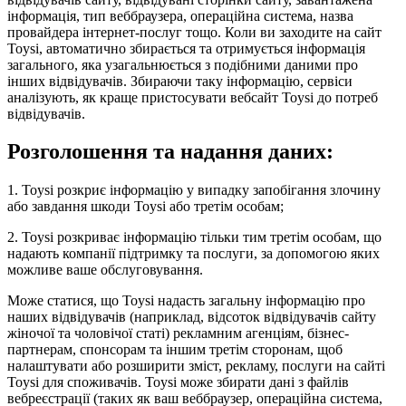
інформація, тип веббраузера, операційна система, назва
провайдера інтернет-послуг тощо. Коли ви заходите на сайт
Toysi, автоматично збирається та отримується інформація
загального, яка узагальнюється з подібними даними про
інших відвідувачів. Збираючи таку інформацію, сервіси
аналізують, як краще пристосувати вебсайт Toysi до потреб
відвідувачів.
Розголошення та надання даних:
1. Toysi розкриє інформацію у випадку запобігання злочину
або завдання шкоди Toysi або третім особам;
2. Toysi розкриває інформацію тільки тим третім особам, що
надають компанії підтримку та послуги, за допомогою яких
можливе ваше обслуговування.
Може статися, що Toysi надасть загальну інформацію про
наших відвідувачів (наприклад, відсоток відвідувачів сайту
жіночої та чоловічої статі) рекламним агенціям, бізнес-
партнерам, спонсорам та іншим третім сторонам, щоб
налаштувати або розширити зміст, рекламу, послуги на сайті
Toysi для споживачів. Toysi може збирати дані з файлів
вебреєстрації (таких як ваш веббраузер, операційна система,