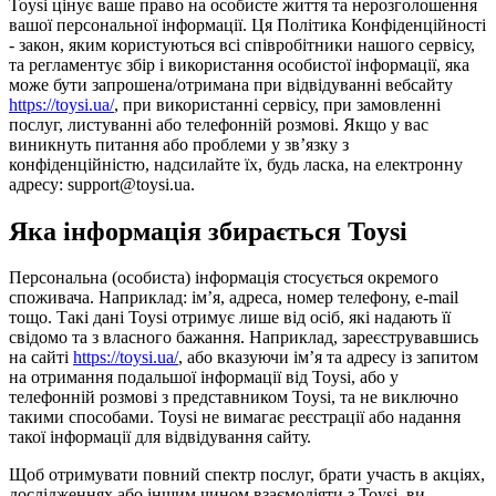
Toysi цінує ваше право на особисте життя та нерозголошення
вашої персональної інформації. Ця Політика Конфіденційності
- закон, яким користуються всі співробітники нашого сервісу,
та регламентує збір і використання особистої інформації, яка
може бути запрошена/отримана при відвідуванні вебсайту
https://toysi.ua/
, при використанні сервісу, при замовленні
послуг, листуванні або телефонній розмові. Якщо у вас
виникнуть питання або проблеми у зв’язку з
конфіденційністю, надсилайте їх, будь ласка, на електронну
адресу: support@toysi.ua.
Яка інформація збирається Toysi
Персональна (особиста) інформація стосується окремого
споживача. Наприклад: ім’я, адреса, номер телефону, e-mail
тощо. Такі дані Toysi отримує лише від осіб, які надають її
свідомо та з власного бажання. Наприклад, зареєструвавшись
на сайті
https://toysi.ua/
, або вказуючи ім’я та адресу із запитом
на отримання подальшої інформації від Toysi, або у
телефонній розмові з представником Toysi, та не виключно
такими способами. Toysi не вимагає реєстрації або надання
такої інформації для відвідування сайту.
Щоб отримувати повний спектр послуг, брати участь в акціях,
дослідженнях або іншим чином взаємодіяти з Toysi, ви