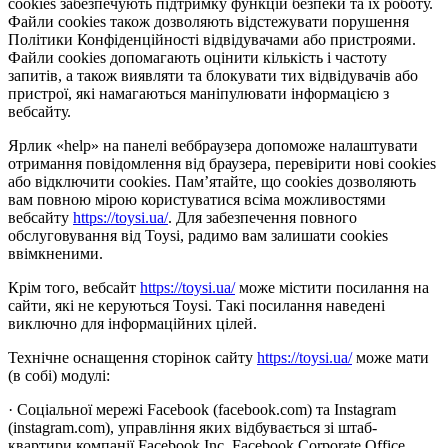
cookies забезпечують підтримку функцій безпеки та їх роботу.
Файли cookies також дозволяють відстежувати порушення
Політики Конфіденційності відвідувачами або пристроями.
Файли cookies допомагають оцінити кількість і частоту
запитів, а також виявляти та блокувати тих відвідувачів або
пристрої, які намагаються маніпулювати інформацією з
вебсайту.
Ярлик «help» на панелі веббраузера допоможе налаштувати
отримання повідомлення від браузера, перевірити нові cookies
або відключити cookies. Пам’ятайте, що cookies дозволяють
вам повною мірою користуватися всіма можливостями
вебсайту
https://toysi.ua/
. Для забезпечення повного
обслуговування від Toysi, радимо вам залишати cookies
ввімкненими.
Крім того, вебсайт
https://toysi.ua/
може містити посилання на
сайти, які не керуються Toysi. Такі посилання наведені
виключно для інформаційних цілей.
Технічне оснащення сторінок сайту
https://toysi.ua/
може мати
(в собі) модулі:
· Соціальної мережі Facebook (facebook.com) та Instagram
(instagram.com), управління яких відбувається зі штаб-
квартири компанії Facebook Inc, Facebook Corporate Office,