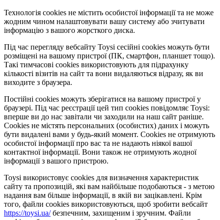
Технологія cookies не містить особистої інформації та не може
жодним чином налаштовувати вашу систему або зчитувати
інформацію з вашого жорсткого диска.
Під час перегляду вебсайту Toysi сесійні cookies можуть бути
розміщені на вашому пристрої (ПК, смартфон, планшет тощо).
Такі тимчасові cookies використовують для підрахунку
кількості візитів на сайт та вони видаляються відразу, як ви
виходите з браузера.
Постійні cookies можуть зберігатися на вашому пристрої у
браузері. Під час реєстрації цей тип cookies повідомляє Toysi:
вперше ви до нас завітали чи заходили на наш сайт раніше.
Cookies не містять персональних (особистих) даних і можуть
бути видалені вами у будь-який момент. Сookies не отримують
особистої інформації про вас та не надають ніякої вашої
контактної інформації. Вони також не отримують жодної
інформації з вашого пристрою.
Toysi використовує cookies для визначення характеристик
сайту та пропозицій, які вам найбільше подобаються - з метою
надання вам більше інформації, в якій ви зацікавлені. Крім
того, файли cookies використовуються, щоб зробити вебсайт
https://toysi.ua/
безпечним, захищеним і зручним. Файли