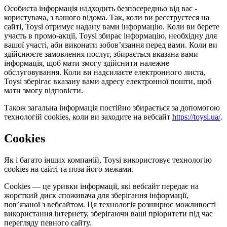
Особиста інформація надходить безпосередньо від вас -
користувача, з вашого відома. Так, коли ви реєструєтеся на
сайті, Toysi отримує надану вами інформацію. Коли ви берете
участь в промо-акції, Toysi збирає інформацію, необхідну для
вашої участі, аби виконати зобов’язання перед вами. Коли ви
здійснюєте замовлення послуг, збирається вказана вами
інформація, щоб мати змогу здійснити належне
обслуговування. Коли ви надсилаєте електронного листа,
Toysi зберігає вказану вами адресу електронної пошти, щоб
мати змогу відповісти.
Також загальна інформація постійно збирається за допомогою
технологій cookies, коли ви заходите на вебсайт
https://toysi.ua/
.
Cookies
Як і багато інших компаній, Toysi використовує технологію
cookies на сайті та поза його межами.
Cookies — це уривки інформації, які вебсайт передає на
жорсткий диск споживача для зберігання інформації,
пов’язаної з вебсайтом. Ця технологія розширює можливості
використання інтернету, зберігаючи ваші пріоритети під час
перегляду певного сайту.