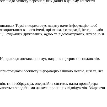
ості щодо захисту персональних даних в даному контексті
х випадках Toysi використовує надану вами інформацію, щоб
використання вашого імені, прізвища, фотографії, інтерв’ю або
ї, будь-яких друкованих, аудіо- та відеоматеріалах, інтерв’ю зі
. Наприклад: доставка послуг, надання підтримки споживачів.
икористовувати особисту інформацію з іншою метою, ніж та, яка
мація, тип веббраузера, операційна система, назва провайдера
альнюється з подібними даними про інших відвідувачів. Збираючи