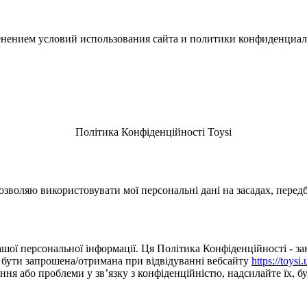
зменением условий использования сайта и политики конфиденциал
Політика Конфіденційності Toysi
зволяю використовувати мої персональні дані на засадах, перед
шої персональної інформації. Ця Політика Конфіденційності - зак
е бути запрошена/отримана при відвідуванні вебсайту
https://toysi.
я або проблеми у зв’язку з конфіденційністю, надсилайте їх, буд