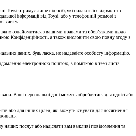
і Toysi отримує лише від осіб, які надають її свідомо та з
дальшої інформації від Toysi, або у телефонній розмові з
ня сайту.
 уважно ознайомитися з вашими правами та обов’язками щодо
тикою Конфіденційності, а також висловити свою повну згоду з
альних даних, будь ласка, не надавайте особисту інформацію.
овідомлення електронною поштою, з поміткою в темі листа
ована. Ваші персональні дані можуть оброблятися для однієї або
тів або для інших цілей, які можуть існувати для досягнення
вживань.
іну наших послуг або надіслати вам важливі повідомлення та