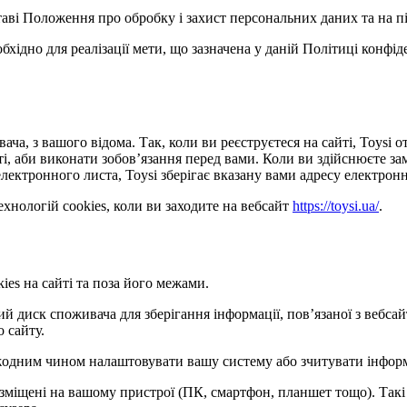
ставі Положення про обробку і захист персональних даних та на п
обхідно для реалізації мети, що зазначена у даній Політиці конфі
ача, з вашого відома. Так, коли ви реєструєтеся на сайті, Toysi
сті, аби виконати зобов’язання перед вами. Коли ви здійснюєте з
лектронного листа, Toysi зберігає вказану вами адресу електронн
хнологій cookies, коли ви заходите на вебсайт
https://toysi.ua/
.
ies на сайті та поза його межами.
кий диск споживача для зберігання інформації, пов’язаної з веб
о сайту.
е жодним чином налаштовувати вашу систему або зчитувати інфор
розміщені на вашому пристрої (ПК, смартфон, планшет тощо). Такі