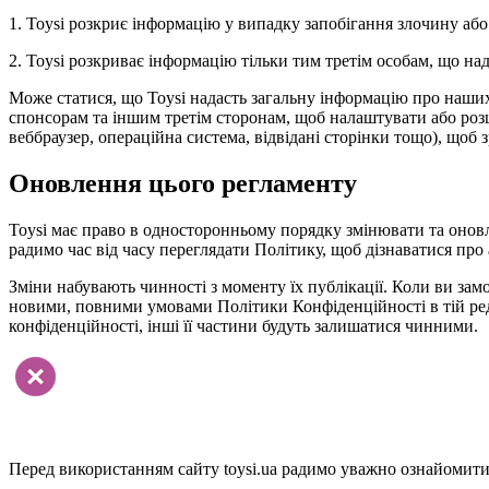
1. Toysi розкриє інформацію у випадку запобігання злочину або
2. Toysi розкриває інформацію тільки тим третім особам, що н
Може статися, що Toysi надасть загальну інформацію про наших в
спонсорам та іншим третім сторонам, щоб налаштувати або розши
веббраузер, операційна система, відвідані сторінки тощо), щоб 
Оновлення цього регламенту
Toysi має право в односторонньому порядку змінювати та онов
радимо час від часу переглядати Політику, щоб дізнаватися про 
Зміни набувають чинності з моменту їх публікації. Коли ви замо
новими, повними умовами Політики Конфіденційності в тій реда
конфіденційності, інші її частини будуть залишатися чинними.
Перед використанням сайту toysi.ua радимо уважно ознайомитис