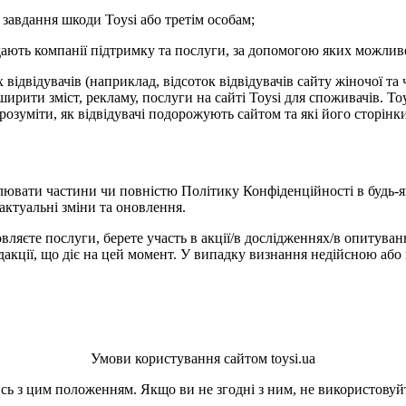
 завдання шкоди Toysi або третім особам;
адають компанії підтримку та послуги, за допомогою яких можлив
ідвідувачів (наприклад, відсоток відвідувачів сайту жіночої та 
рити зміст, рекламу, послуги на сайті Toysi для споживачів. Toys
зрозуміти, як відвідувачі подорожують сайтом та які його сторін
лювати частини чи повністю Політику Конфіденційності в будь-я
актуальні зміни та оновлення.
вляєте послуги, берете участь в акції/в дослідженнях/в опитуван
кції, що діє на цей момент. У випадку визнання недійсною або 
Умови користування сайтом toysi.ua
ь з цим положенням. Якщо ви не згодні з ним, не використовуйт