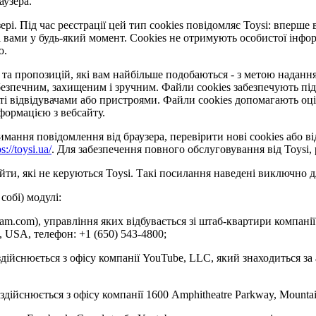
аузера.
рі. Під час реєстрації цей тип cookies повідомляє Toysi: вперше 
 вами у будь-який момент. Сookies не отримують особистої інформ
ю.
та пропозицій, які вам найбільше подобаються - з метою надання 
езпечним, захищеним і зручним. Файли cookies забезпечують під
відвідувачами або пристроями. Файли cookies допомагають оцінит
формацією з вебсайту.
ання повідомлення від браузера, перевірити нові cookies або ві
ps://toysi.ua/
. Для забезпечення повного обслуговування від Toysi
ти, які не керуються Toysi. Такі посилання наведені виключно д
собі) модулі:
gram.com), управління яких відбувається зі штаб-квартири компанії
4, USA, телефон: +1 (650) 543-4800;
здійснюється з офісу компанії YouTube, LLC, який знаходиться за
 здійснюється з офісу компанії 1600 Amphitheatre Parkway, Mounta