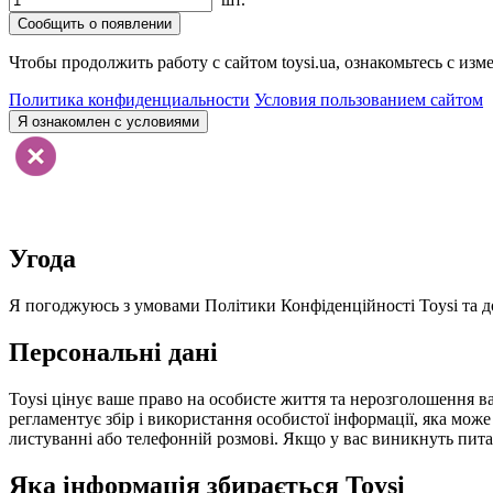
Сообщить о появлении
Чтобы продолжить работу с сайтом toysi.ua, ознакомьтесь с и
Политика конфиденциальности
Условия пользованием сайтом
Я ознакомлен с условиями
Угода
Я погоджуюсь з умовами Політики Конфіденційності Toysi та до
Персональні дані
Toysi цінує ваше право на особисте життя та нерозголошення ва
регламентує збір і використання особистої інформації, яка мож
листуванні або телефонній розмові. Якщо у вас виникнуть питанн
Яка інформація збирається Toysi