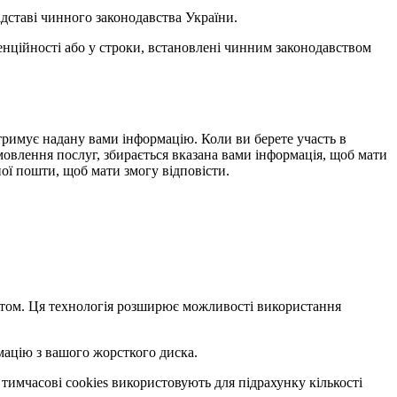
ідставі чинного законодавства України.
денційності або у строки, встановлені чинним законодавством
 отримує надану вами інформацію. Коли ви берете участь в
амовлення послуг, збирається вказана вами інформація, щоб мати
ої пошти, щоб мати змогу відповісти.
сайтом. Ця технологія розширює можливості використання
мацію з вашого жорсткого диска.
 тимчасові cookies використовують для підрахунку кількості