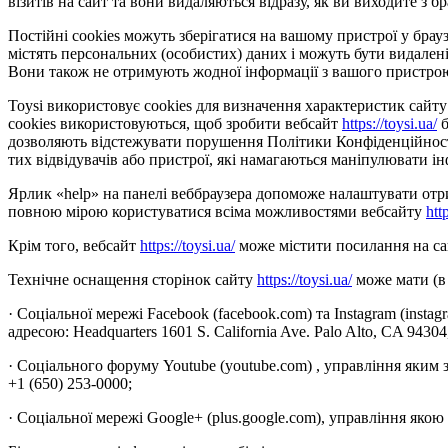
візитів на сайт та вони видаляються відразу, як ви виходите з бр
Постійні cookies можуть зберігатися на вашому пристрої у браузе
містять персональних (особистих) даних і можуть бути видалені
Вони також не отримують жодної інформації з вашого пристро
Toysi використовує cookies для визначення характеристик сайту 
cookies використовуються, щоб зробити вебсайт
https://toysi.ua/
б
дозволяють відстежувати порушення Політики Конфіденційності 
тих відвідувачів або пристрої, які намагаються маніпулювати ін
Ярлик «help» на панелі веббраузера допоможе налаштувати отрим
повною мірою користуватися всіма можливостями вебсайту
htt
Крім того, вебсайт
https://toysi.ua/
може містити посилання на сай
Технічне оснащення сторінок сайту
https://toysi.ua/
може мати (в 
· Соціальної мережі Facebook (facebook.com) та Instagram (insta
адресою: Headquarters 1601 S. California Ave. Palo Alto, CA 9430
· Соціального форуму Youtube (youtube.com) , управління яким 
+1 (650) 253-0000;
· Соціальної мережі Google+ (plus.google.com), управління якою