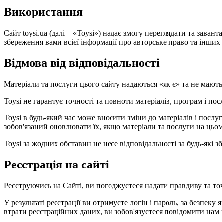
Використання
Сайт toysi.ua (далі – «Toysi») надає змогу переглядати та зава
збереження вами всієї інформації про авторське право та інших в
Відмова від відповідальності
Матеріали та послуги цього сайту надаються «як є» та не мают
Toysi не гарантує точності та повноти матеріалів, програм і по
Toysi в будь-який час може вносити зміни до матеріалів і посл
зобов'язаний оновлювати їх, якщо матеріали та послуги на цьом
Toysi за жодних обставин не несе відповідальності за будь-які
Реєстрація на сайті
Реєструючись на Сайті, ви погоджуєтеся надати правдиву та то
У результаті реєстрації ви отримуєте логін і пароль, за безпеку 
втрати реєстраційних даних, ви зобов'язуєтеся повідомити нам 