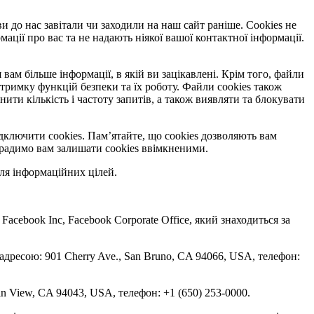
ви до нас завітали чи заходили на наш сайт раніше. Cookies не
ації про вас та не надають ніякої вашої контактної інформації.
вам більше інформації, в якій ви зацікавлені. Крім того, файли
тримку функцій безпеки та їх роботу. Файли cookies також
и кількість і частоту запитів, а також виявляти та блокувати
дключити cookies. Пам’ятайте, що cookies дозволяють вам
, радимо вам залишати cookies ввімкненими.
ля інформаційних цілей.
 Facebook Inc, Facebook Corporate Office, який знаходиться за
 адресою: 901 Cherry Ave., San Bruno, CA 94066, USA, телефон:
in View, CA 94043, USA, телефон: +1 (650) 253-0000.