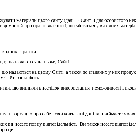
нтажувати матеріали цього сайту (далі – «Сайт») для особистого 
ідомостей про право власності, що містяться у вихідних матеріала
ь жодних гарантій.
слуг, що надаються на цьому Сайті.
уг, що надаються на цьому Сайті, а також до згаданих у них прод
у Сайті застаріють.
 збитки, що виникли внаслідок використання, неможливості викори
чну інформацію про себе і свої контактні дані та приймаєте умов
яких ви несете повну відповідальність. Ви також несете відповідаль
про це.