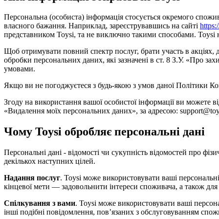
Персональна (особиста) інформація стосується окремого споживача
власного бажання. Наприклад, зареєструвавшись на сайті
https:
представником Toysi, та не виключно такими способами. Toysi не
Щоб отримувати повний спектр послуг, брати участь в акціях,
обробки персональних даних, які зазначені в ст. 8 З.У. «Про 
умовами.
Якщо ви не погоджуєтеся з будь-якою з умов даної Політики Ко
Згоду на використання вашої особистої інформації ви можете в
«Видалення моїх персональних даних», за адресою: support@toys
Чому Toysi обробляє персональні дані
Персональні дані - відомості чи сукупність відомостей про фізи
декількох наступних цілей.
Надання послуг
. Toysi може використовувати ваші персональні
кінцевої мети — задовольнити інтереси споживача, а також для
Спілкування з вами
. Toysi може використовувати ваші персон
інші подібні повідомлення, пов’язаних з обслуговуванням спож