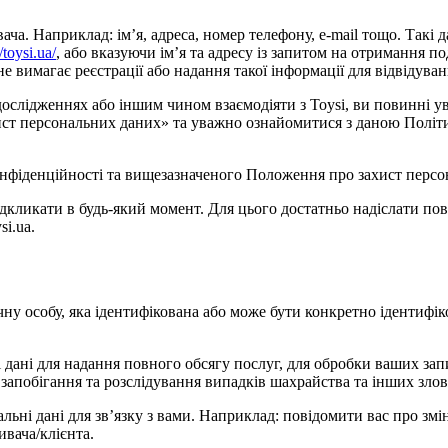
. Наприклад: ім’я, адреса, номер телефону, e-mail тощо. Такі дан
//toysi.ua/
, або вказуючи ім’я та адресу із запитом на отримання по
 вимагає реєстрації або надання такої інформації для відвідуван
 дослідженнях або іншим чином взаємодіяти з Toysi, ви повинні
захист персональних даних» та уважно ознайомитися з даною Полі
нфіденційності та вищезазначеного Положення про захист персон
ідкликати в будь-який момент. Для цього достатньо надіслати п
i.ua.
чну особу, яка ідентифікована або може бути конкретно ідентифік
 дані для надання повного обсягу послуг, для обробки ваших запи
 запобігання та розслідування випадків шахрайства та інших зло
альні дані для зв’язку з вами. Наприклад: повідомити вас про зм
ивача/клієнта.