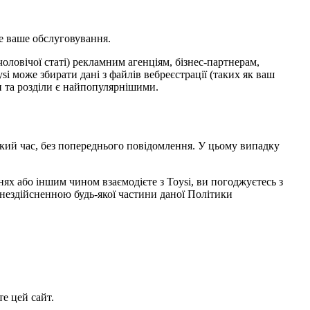
е ваше обслуговування.
чоловічої статі) рекламним агенціям, бізнес-партнерам,
i може збирати дані з файлів вебреєстрації (таких як ваш
ки та розділи є найпопулярнішими.
кий час, без попереднього повідомлення. У цьому випадку
нях або іншим чином взаємодієте з Toysi, ви погоджуєтесь з
нездійсненною будь-якої частини даної Політики
е цей сайт.