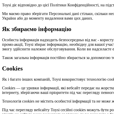
Toysi діє відповідно до цієї Політики Конфіденційності, на під
Ми маємо право зберігати Персональні дані стільки, скільки не
України або до моменту видалення вами цих даних.
Як збираємо інформацію
Особиста інформація надходить безпосередньо від вас - користув
промо-акції, Toysi збирає інформацію, необхідну для вашої уча
змогу здійснити належне обслуговування. Коли ви надсилаєте е
Також загальна інформація постійно збирається за допомогою те
Cookies
Як і багато інших компаній, Toysi використовує технологію cook
Cookies — це уривки інформації, які вебсайт передає на жорст
інтернету, зберігаючи ваші пріоритети під час перегляду певног
Технологія cookies не містить особистої інформації та не мож
Під час перегляду вебсайту Toysi сесійні cookies можуть бути 