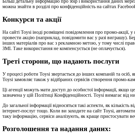
Більш детальну інформацію про збір і використання даних мере
можна знайти в розділі про конфіденційність на сайтах Facebook
Конкурси та акції
На сайті Toysi іноді розміщені повідомлення про промо-акції,
провести акцію (наприклад, повідомити вас у разі виграшу). Бер
інших матеріалів про вас з рекламною метою, у тому числі право 
ЗМІ. Таке використання не компенсується (не оплачується).
Треті сторони, що надають послуги
У процесі роботи Toysi звертається до інших компаній та осіб,
Toysi замовляє також у відібраних сервісів створення промо-кам
Ці агенції можуть мати доступ до особистої інформації, якщо ц
зазначена у цій Політиці Конфіденційності. Toysi вимагає від 
До загальної інформації відносяться такі аспекти, як кількість 
інтернет-послуг тощо. Коли ви заходите на сайт Toysi, автомат
таку інформацію, сервіси аналізують, як краще пристосувати веб
Розголошення та надання даних: