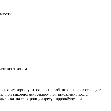
ьности.
бачених законом.
он, яким користуються всі співробітники нашого сервісу, та
ua/
, при використанні сервісу, при замовленні послуг,
ь ласка, на електронну адресу: support@toysi.ua.