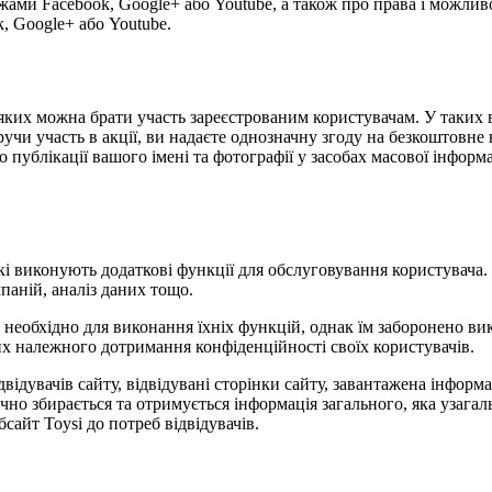
жами Facebook, Google+ або Youtube, а також про права і можлив
, Google+ або Youtube.
 у яких можна брати участь зареєстрованим користувачам. У таки
учи участь в акції, ви надаєте однозначну згоду на безкоштовне 
публікації вашого імені та фотографії у засобах масової інформаці
 які виконують додаткові функції для обслуговування користувача
паній, аналіз даних тощо.
е необхідно для виконання їхніх функцій, однак їм заборонено в
них належного дотримання конфіденційності своїх користувачів.
відвідувачів сайту, відвідувані сторінки сайту, завантажена інфор
ично збирається та отримується інформація загального, яка узаг
сайт Toysi до потреб відвідувачів.