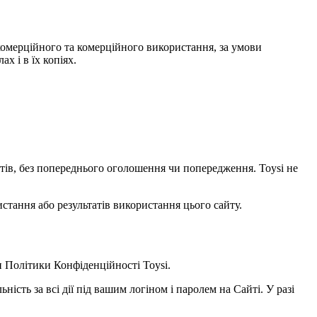
некомерційного та комерційного використання, за умови
х і в їх копіях.
уктів, без попереднього оголошення чи попередження. Toysi не
стання або результатів використання цього сайту.
и
Політики Конфіденційності Toysi
.
ність за всі дії під вашим логіном і паролем на Сайті. У разі